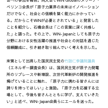
ベリンコ会長が「原子力業界の未来はイノベーション
だけでなく、社会との信頼を築く能力にかかってい
る。だからこそ
WiN
が必要とされている」と発言した
ことを紹介し、石橋会長は「この言葉に深く共感し
た」と語った。その上で、
WiN-Japan
としても原子力
分野における女性活躍の推進や社会との対話を通じた
信頼醸成に、引き続き取り組んでいく考えを示した。
来賓として出席した国民民主党の
竹詰仁参議院議員
（エネルギー調査会長）は、国民民主党が原子力発電
所のリプレースや新増設、次世代革新炉の開発推進を
掲げていることに触れ、「原子力に携わる皆さんには
誇りを持ってほしい」と激励。「原子力を応援する立
場として、今後も皆さんとともに学び、支えていきた
い」と述べ、
WiN-Japan
会員らにエールを送った。