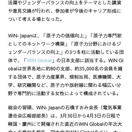
活躍やジェンダーバランスの向上をテーマとした講演
や意見交換が行われ、参加者が今後のキャリア形成に
ついて考える場となった。
WiN-Japan
は、「原子力の価値向上」「原子力専門家
としてのネットワーク構築」「原子力分野におけるジ
ェンダーバランスの向上」の
3
つを柱に活動している団
体で、「
WiN Global
」の日本支部に該当する。
WiN Gl
obal
は世界各地に約
80
の支部、約
35,000
名の会員を擁
する団体で、原子力産業界、規制当局、医療機関、大
学、研究機関など、原子力や放射線に関わる幅広い分
野で専門的に活動する女性によって構成されている。
総会の冒頭、
WiN-Japan
の石橋すおみ会長（電気事業
連合会広報部部長）は、
3
月
30
日から
4
月
3
日の日程で
韓国・慶州にて開催された直近の
WiN Global
の年次大
会への参加を報告。同大会で
WiN Global
のメリーナ・