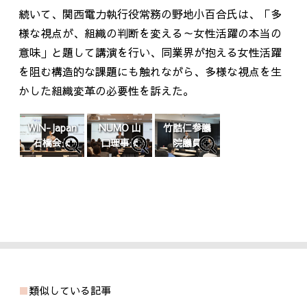
続いて、関西電力執行役常務の野地小百合氏は、「多
様な視点が、組織の判断を変える～女性活躍の本当の
意味」と題して講演を行い、同業界が抱える女性活躍
を阻む構造的な課題にも触れながら、多様な視点を生
かした組織変革の必要性を訴えた。
WiN-Japan
NUMO 山
竹詰仁参議
石橋会長
口理事長
院議員
類似している記事