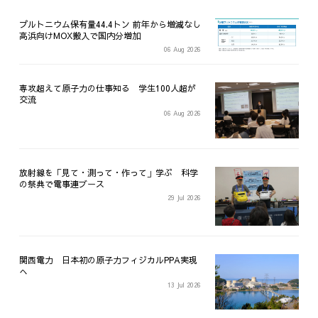
プルトニウム保有量44.4トン 前年から増減なし
高浜向けMOX搬入で国内分増加
06 Aug 2026
専攻超えて原子力の仕事知る 学生100人超が
交流
06 Aug 2026
放射線を「見て・測って・作って」学ぶ 科学
の祭典で電事連ブース
29 Jul 2026
関西電力 日本初の原子力フィジカルPPA実現
へ
13 Jul 2026