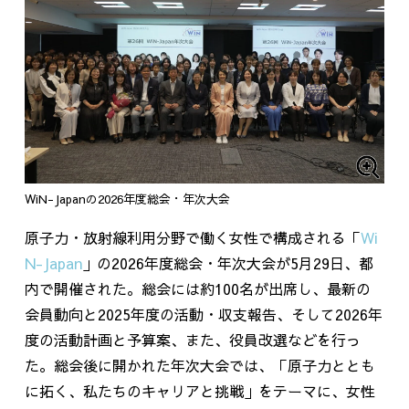
WiN-Japanの2026年度総会・年次大会
原子力・放射線利用分野で働く女性で構成される「
Wi
N-Japan
」の
2026
年度総会・年次大会が
5
月
29
日、都
内で開催された。総会には約
100
名が出席し、最新の
会員動向と
2025
年度の活動・収支報告、そして
2026
年
度の活動計画と予算案、また、役員改選などを行っ
た。総会後に開かれた年次大会では、「原子力ととも
に拓く、私たちのキャリアと挑戦」をテーマに、女性