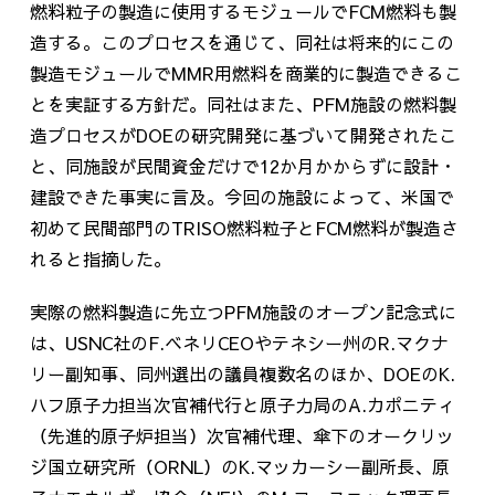
燃料粒子の製造に使用するモジュールでFCM燃料も製
造する。このプロセスを通じて、同社は将来的にこの
製造モジュールでMMR用燃料を商業的に製造できるこ
とを実証する方針だ。同社はまた、PFM施設の燃料製
造プロセスがDOEの研究開発に基づいて開発されたこ
と、同施設が民間資金だけで12か月かからずに設計・
建設できた事実に言及。今回の施設によって、米国で
初めて民間部門のTRISO燃料粒子とFCM燃料が製造さ
れると指摘した。
実際の燃料製造に先立つPFM施設のオープン記念式に
は、USNC社のF.ベネリCEOやテネシー州のR.マクナ
リー副知事、同州選出の議員複数名のほか、DOEのK.
ハフ原子力担当次官補代行と原子力局のA.カポニティ
（先進的原子炉担当）次官補代理、傘下のオークリッ
ジ国立研究所（ORNL）のK.マッカーシー副所長、原