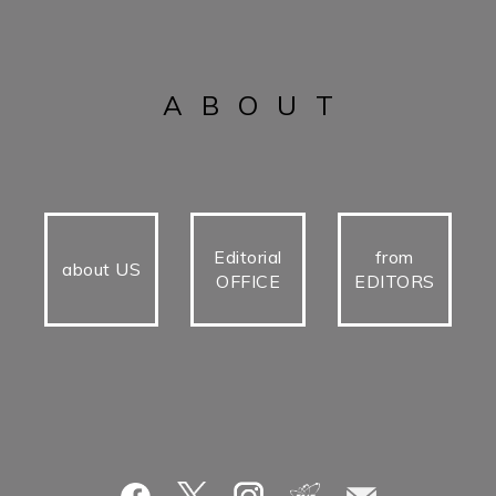
ABOUT
Editorial
from
about US
OFFICE
EDITORS