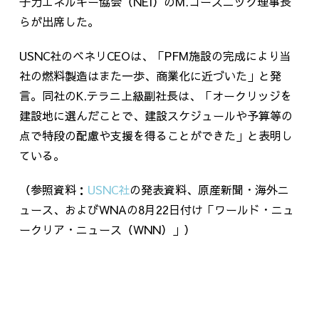
子力エネルギー協会（NEI）のM.コースニック理事長
らが出席した。
USNC社のベネリCEOは、「PFM施設の完成により当
社の燃料製造はまた一歩、商業化に近づいた」と発
言。同社のK.テラニ上級副社長は、「オークリッジを
建設地に選んだことで、建設スケジュールや予算等の
点で特段の配慮や支援を得ることができた」と表明し
ている。
（参照資料：
USNC社
の発表資料、原産新聞・海外ニ
ュース、およびWNAの8月22日付け「ワールド・ニュ
ークリア・ニュース（WNN）」）