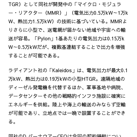
TGR
）として同社が開発中の「マイクロ・モジュラ
ー・リアクター（
MMR
）」（電気出力
0.5
万
kW
～
1
万
k
W
、熱出力
1.5
万
kW
）の技術に基づいている。
MMR
よ
りさらに小型で、送電網が届かない地域や宇宙への輸
送が容易。「
Pylon
」
1
基あたりの電気出力は
0.15
万
k
W
～
0.5
万
kW
だが、複数基連結することで出力を増強
することが可能である。
ラディアント社の「
Kaleidos
」は、電気出力が最大
0.1
万
kW
、熱出力は
0.19
万
kW
の小型
HTGR
。遠隔地域の
ディーゼル発電機を代替するほか、軍事基地や病院、
データセンターその他の戦略的インフラ施設に確実に
エネルギーを供給。陸上や海上の輸送のみならず空輸
が可能であり、立地点では一晩で設置することができ
る。
同社の
D.
バーナウアー
CEO
は今回の契約締結につい