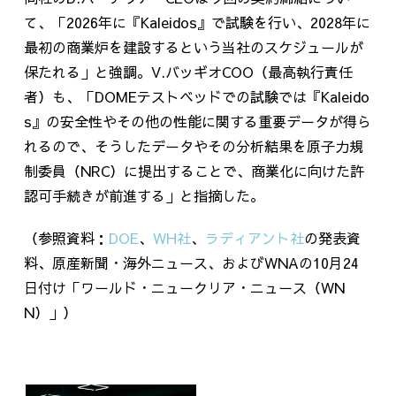
て、「
2026
年に『
Kaleidos
』で試験を行い、
2028
年に
最初の商業炉を建設するという当社のスケジュールが
保たれる」と強調。
V.
バッギオ
COO
（最高執行責任
者）も、「
DOMEテストベッドでの
試験では『
Kaleido
s
』の安全性やその他の性能に関する重要データが得ら
れるので、そうしたデータやその分析結果を原子力規
制委員（NRC）に提出することで、商業化に向けた許
認可手続きが前進する」と指摘した。
（参照資料：
DOE
、
WH
社
、
ラディアント社
の発表資
料、原産新聞・海外ニュース、および
WNA
の
10
月
24
日付け「ワールド・ニュークリア・ニュース（
WN
N
）」）