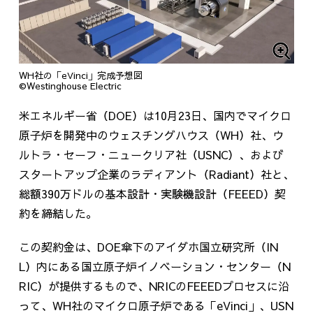
WH社の「eVinci」完成予想図
©Westinghouse Electric
米エネルギー省（
DOE
）は
10
月
23
日、国内でマイクロ
原子炉を開発中のウェスチングハウス（
WH
）社、ウ
ルトラ・セーフ・ニュークリア社（
USNC
）、および
スタートアップ企業のラディアント（
Radiant
）社と、
総額
390
万ドルの基本設計・実験機設計（
FEEED
）契
約を締結した。
この契約金は、
DOE
傘下のアイダホ国立研究所（
IN
L
）内にある国立原子炉イノベーション・センター（
N
RIC
）が提供するもので、
NRIC
の
FEEED
プロセスに沿
って、
WH
社のマイクロ原子炉である「
eVinci
」、
USN