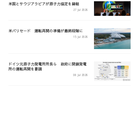
米国とサウジアラビアが原子力協定を締結
27 Jul 2026
米パリセード 運転再開の準備が最終段階に
15 Jul 2026
ドイツ元原子力発電所所長ら 政府に閉鎖発電
所の運転再開を要請
08 Jul 2026