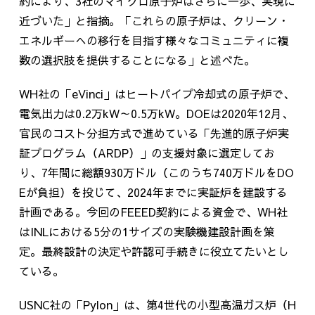
約により、
3
社のマイクロ原子炉はさらに一歩、実現に
近づいた」と指摘。「これらの原子炉は、クリーン・
エネルギーへの移行を目指す様々なコミュニティに複
数の選択肢を提供することになる」と述べた。
WH社の「
eVinci
」はヒートパイプ冷却式の原子炉で、
電気出力は
0.2
万
kW
～
0.5
万
kW
。
DOE
は
2020
年
12
月、
官民のコスト分担方式で進めている「先進的原子炉実
証プログラム（
ARDP
）」の支援対象に選定してお
り、
7
年間に総額
930
万ドル（このうち
740
万ドルを
DO
E
が負担）を投じて、
2024
年までに実証炉を建設する
計画である。今回の
FEEED
契約による資金で、
WH
社
は
INL
における
5
分の
1
サイズの実験機建設計画を策
定。最終設計の決定や許認可手続きに役立てたいとし
ている。
USNC社の「
Pylon
」は、第
4
世代の小型高温ガス炉（
H