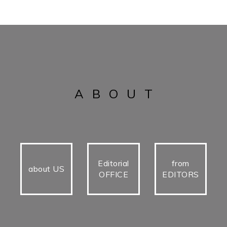
ABOUT
Editorial
from
about US
OFFICE
EDITORS