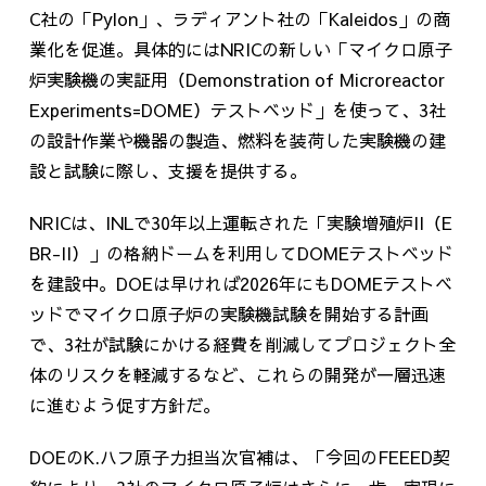
C
社の「
Pylon
」、ラディアント社の「
Kaleidos
」の商
業化を促進。具体的には
NRIC
の新しい「マイクロ原子
炉実験機の実証用（
Demonstration of Microreactor
Experiments=DOME
）テストベッド」を使って、
3
社
の設計作業や機器の製造、燃料を装荷した実験機の建
設と試験に際し、支援を提供する。
NRICは、
INL
で
30
年以上運転された「実験増殖炉
II
（
E
BR-II
）」の格納ドームを利用して
DOME
テストベッド
を建設中。
DOE
は早ければ
2026
年にも
DOME
テストベ
ッドでマイクロ原子炉の実験機試験を開始する計画
で、
3
社が試験にかける経費を削減してプロジェクト全
体のリスクを軽減するなど、これらの開発が一層迅速
に進むよう促す方針だ。
DOEの
K.
ハフ原子力担当次官補は、「今回の
FEEED
契