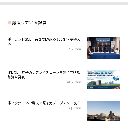
類似している記事
ポーランドSGE 英国でBWRX-300を14基導入
へ
10 Jul 2026
米DOE 原子力サプライチェーン再建に向けた
融資を発表
06 Jul 2026
米ユタ州 SMR導入で原子力プロジェクト復活
10 Jun 2026