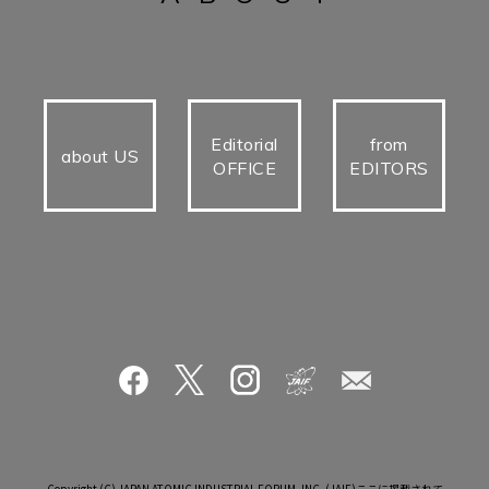
Editorial
from
about US
OFFICE
EDITORS
Copyright (C) JAPAN ATOMIC INDUSTRIAL FORUM, INC. (JAIF)ここに掲載されて