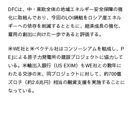
DFCは、中・東欧全体の地域エネルギー安全保障の強
化に取組んでおり、今回の
LOI
締結をロシア産エネル
ギーへの依存を削減するとともに、経済成長の強化、
雇用の創出に向けた一歩であると評価する。
米
WE
社と米ベクテル社はコンソーシアムを結成し、
P
EJ
による原子力発電所の建設プロジェクトに協力して
いる。米輸出入銀行（
US EXIM
）も
WE
社との数年に
わたる交渉の末、同プロジェクトに対して、約
700
億
ズロチ（約
2.6
兆円）相当の融資支援を実施することに
なっている。