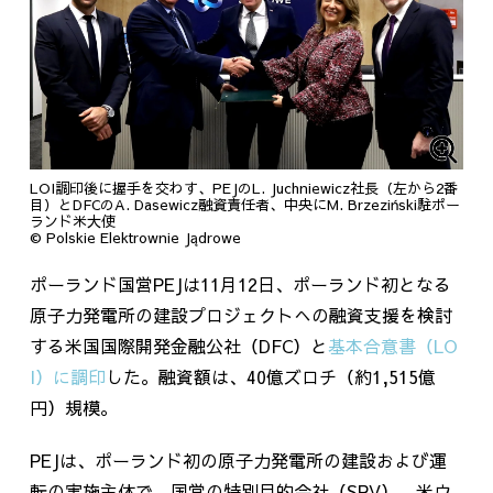
LOI調印後に握手を交わす、PEJのL. Juchniewicz社長（左から2番
目）とDFCのA. Dasewicz融資責任者、中央にM. Brzeziński駐ポー
ランド米大使
© Polskie Elektrownie Jądrowe
ポーランド国営
PEJ
は
11
月
12
日、ポーランド初となる
原子力発電所の建設プロジェクトへの融資支援を検討
する米国国際開発金融公社（
DFC
）と
基本合意書（LO
I）に調印
した。融資額は、
40
億ズロチ（約
1,515
億
円）規模。
PEJは、ポーランド初の原子力発電所の建設および運
転の実施主体で、国営の特別目的会社（
SPV
）。米ウ