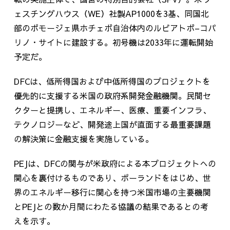
ェスチングハウス（
WE
）社製
AP1000
を
3
基、同国北
部のポモージェ県ホチェボ自治体内のルビアトボ
–
コパ
リノ・サイトに建設する。初号機は
2033
年に運転開始
予定だ。
DFCは、低所得国および中低所得国のプロジェクトを
優先的に支援する米国の政府系開発金融機関。民間セ
クターと提携し、エネルギー、医療、重要インフラ、
テクノロジーなど、開発途上国が直面する最重要課題
の解決策に金融支援を実施している。
PEJは、
DFC
の関与が米政府による本プロジェクトへの
関心を裏付けるものであり、ポーランドをはじめ、世
界のエネルギー移行に関心を持つ米国市場の主要機関
と
PEJ
との数か月間にわたる協議の結果であるとの考
えを示す。