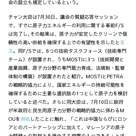
会の設立も規定しているという。
チャン大臣は
7
月
30
日、議会の質疑応答セッション
で、すでに原子力エネルギーの利用に関する事前
F/S
は完了し､その結果は、原子力が安定したクリーンで信
頼性の高い供給を確保する上での有望性を示したと
言
及
。同
F/S
では、
6
つの技術タスクフォース（技術専門
チーム）が設置され、うち
MOSTI
に
3
つ（技術開発と
産業振興、原子力分野の専門能力育成、法規制・監督
体制の構築）が設置されたと紹介。
MOSTI
と
PETRA
の戦略的協力により、国家エネルギーの持続可能性を
確保するために主要な選択肢の
1
つとして原子力を検討
していると述べた。さらに同大臣は、
7
月
10
日に政府
が米政府と民生用原子力分野の戦略的協力に係わる
M
OU
を
締結
したことに触れ、「これは中国ならびにロシ
アとのパートナーシップに加えて、マレーシアの原子
力開発への取組みを強化する措置の１つである」と述