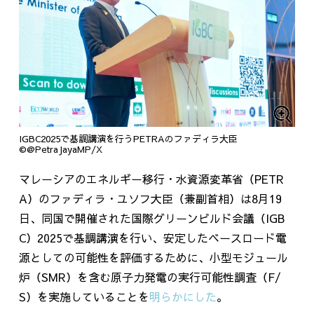
IGBC2025で基調講演を行うPETRAのファディラ大臣
©@PetraJayaMP/X
マレーシアのエネルギー移行・水資源変革省（
PETR
A
）のファディラ・ユソフ大臣（兼副首相）は
8
月
19
日、同国で開催された国際グリーンビルド会議（
IGB
C
）
2025
で基調講演を行い、安定したベースロード電
源としての可能性を評価するために、小型モジュール
炉（
SMR
）を含む原子力発電の実行可能性調査（
F/
S
）を実施していることを
明らかにした
。