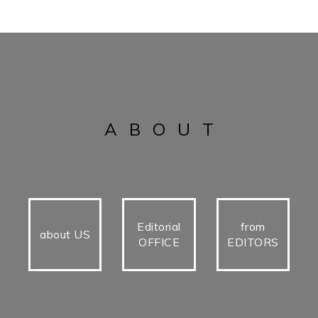
ABOUT
Editorial
from
about US
OFFICE
EDITORS