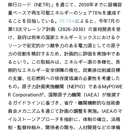
移行ロード（
NETR)
」を通じて、
2050
年までに設備容
量ベースで再生可能エネルギーのシェア
70
％を達成す
ることを目指している。
PETRA
によると、今年
7
月の
第
13
次マレーシア計画（
2026-2030
）の首相発表を受
け、政府は将来の国家エネルギーミックスにおけるク
リーンで安定的かつ競争力のある電力源としての原子
力の役割を検討するため、計画的に評価を実施中であ
るという。この取組みは、エネルギー源の多様化、長
期的なエネルギー安全保障の強化、炭素排出削減目標
の支援、化石燃料への依存度低減の必要性を考慮した
もの。原子力計画実施機関（
NEPIO
）である
MyPOWE
R Corporation
が、国際原子力機関（
IAEA
）が推奨す
るガイドラインに基づき、省庁・機関横断的な技術委
員会メカニズムを通じて計画の調整を実施。
IAEA
のマ
イルストーンアプローチを指針に、体制の確立、法規
制・監督枠組み、関係者の関与、人材開発などの準備