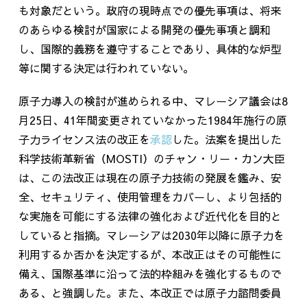
も対象だという。政府の現時点での優先事項は、将来
のあらゆる検討が国家による開発の優先事項と調和
し、国際的義務を遵守することであり、具体的な炉型
等に関する決定は行われていない。
原子力導入の検討が進められる中、マレーシア議会は
8
月
25
日、
41
年間変更されていなかった
1984
年施行の原
子力ライセンス法の改正を
承認
した。法案を提出した
科学技術革新省（
MOSTI
）のチャン・リー・カン大臣
は、この法改正は現在の原子力技術の発展を鑑み、安
全、セキュリティ、使用管理をカバーし、より包括的
な実施を可能にする法律の強化および近代化を目的と
していると指摘。マレーシアは
2030
年以降に原子力を
利用するか否かを決定するが、本改正はその可能性に
備え、国際基準に沿って法的枠組みを強化するもので
ある、と強調した。また、本改正では原子力諮問委員