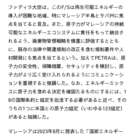
ファディラ大臣は、この
F/S
は再生可能エネルギーの
導入が困難な地域、特にマレーシア半島とサバ州に焦
点を当てると言及。また、原子力がマレーシアの持続
可能なエネルギーエコシステムに責任をもって統合さ
れるよう、廃棄物管理戦略を慎重に評価するととも
に、既存の法律や関連規制の改正を含む規制要件や人
材開発にも焦点を当てるという。加えて
PETRA
は、原
子力の安全性、保障措置、セキュリティを検討し、原
子力がより広く受け入れられるようにコミュニケーシ
ョンを重視すると強調した。なお、エネルギーミック
スに原子力を含める決定を確固たるものにするには、
1
8
の国際条約と協定を批准する必要があると述べ、その
うちの
1
つに米国との原子力協定（いわゆる
123
協定）
があると指摘した。
マレーシアは
2023
年
8
月に発表した「国家エネルギー