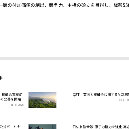
一層の付加価値の創出、競争力、主権の確立を目指し、総額
55
事
 核融合実証炉
QST 英国と核融合に関するMOU
地の公募を開始
23 Jun 
21 Jul 2026
 公式パートナー
日仏首脳会談 原子力協力を強化 高