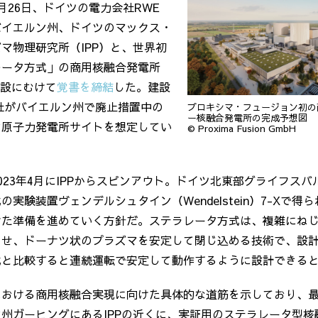
月
26
日、ドイツの電力会社
RWE
バイエルン州、ドイツのマックス・
ズマ物理研究所（
IPP
）と、世界初
レータ方式」の商用核融合発電所
設にむけて
覚書を締結
した。建設
社がバイエルン州で廃止措置中の
プロキシマ・フュージョン初の
ー核融合発電所の完成予想図
ン原子力発電所サイトを想定してい
© Proxima Fusion GmbH
023年4月にIPPからスピンアウト。ドイツ北東部グライフスバル
実験装置ヴェンデルシュタイン（Wendelstein）7-Xで得
けた準備を進めていく方針だ。ステラレータ方式は、複雑にね
させ、ドーナツ状のプラズマを安定して閉じ込める技術で、設
式と比較すると連続運転で安定して動作するように設計できる
における商用核融合実現に向けた具体的な道筋を示しており、
ン州ガーヒングにある
IPP
の近くに、実証用のステラレータ型核