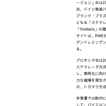
ージョン」社は
2
社、ドイツ南部
プランク・プラ
となる「ステラ
「
Stellaris
」の建
サイトは、
RWE
グンドレミンゲ
る。
プロキシマ社は2
ステラレータ方式の
し、実用化に向
力な磁場を発生
の、トカマク方
本覚書では欧州
して、バイエル