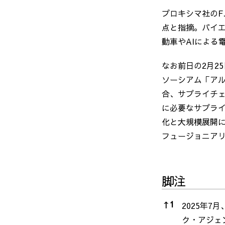
プロキシマ社の
F
点と指摘。バイ
動車や
AI
による
なお前日の
2
月
25
ソーシアム「ア
合、サプライチ
に必要なサプラ
化と大規模展開
フュージョニア
脚注
脚注
↑
1
2025年
7
月
ク・アジェ