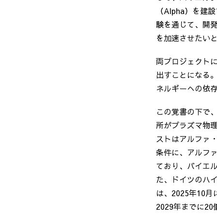
（
Alpha
）を建設
験を通じて、開
を加速させたい
両プロジェクト
出すことになる
ネルギーへの依
この覚書の下で
所がプラズマ物
ストはアルファ
条件に、アルファ
ており、バイエ
た、ドイツのハ
は、
2025
年
10
月
2029
年までに
20