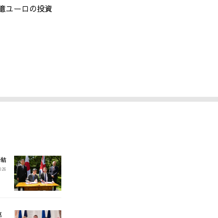
億ユーロの投資
締結
2026
速