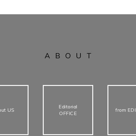
ABOUT
Editorial
out US
from ED
OFFICE