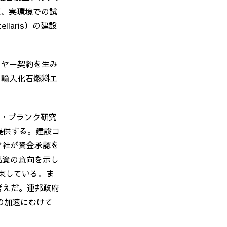
証、実環境での試
ellaris
）の建設
イヤー契約を生み
、輸入化石燃料エ
・プランク研究
提供する。建設コ
マ社が資金承認を
出資の意向を示し
束している。ま
考えだ。連邦政府
の加速にむけて