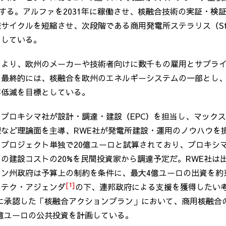
する。アルファを
2031
年に稼働させ、核融合技術の実証・検
発サイクルを短縮させ、次段階である商用発電所ステラリス（
St
としている。
により、欧州のメーカーや技術者向けに数千もの雇用とサプラ
。最終的には、核融合を欧州のエネルギーシステムの一部とし
存低減を目標としている。
、プロキシマ社が設計・調達・建設（
EPC
）を担当し、マックス
理など理論面を主導、
RWE
社が発電所建設・運用のノウハウを
・プロジェクト単独で
20
億ユーロと試算されており、プロキシ
の建設コストの20%を民間投資家から調達予定だ。RWE社は
ルン州政府は予算上の制約を条件に、最大
4
億ユーロの出資を約
[1]
イテク・アジェンダ
の下、連邦政府による支援を獲得したい
に承認した「核融合アクションプラン」において、商用核融合
億ユーロの公共投資を計画している。