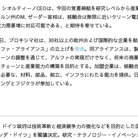
.
シオルティーノ
CEO
は、今回の覚書締結を研究レベルから産
エルン州の
M.
ゼーダー首相は、核融合は無限に近いクリーン電
電力需要増に対応可能である、と期待を寄せている。
日、プロキシマ社は、
30
社以上の欧州および国際的な企業を結
ルファ・アライアンス」の立上げを
発表
。同アライアンスは、
ェーンの調整を通じて、アルファの実現だけでなく、将来の商
イチェーンと産業能力の構築を目的とする。加盟企業は、核融
に必要な、材料、部品、組立、インフラにわたる能力を提供。
リングとフジクラが参加している。
、ドイツ政府は技術革新と経済競争力の強化などを目的とした
ンダ・ドイツ」を閣議決定。研究・テクノロジー・イノベーシ