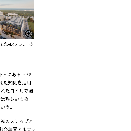
商業用ステラレータ
トにあるIPPの
られた知見を活用
じれたコイルで強
計は難しいもの
という。
最初のステップと
融合装置アルファ