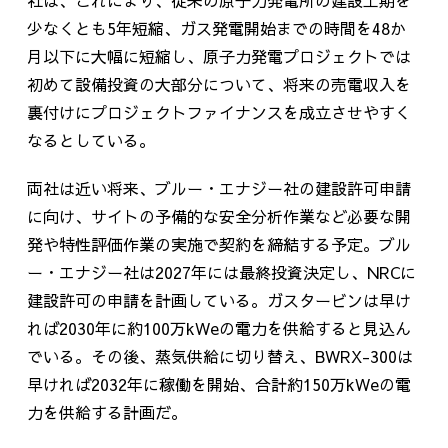
社は、これにより、従来の原子力発電所の建設工期を
少なくとも
5
年短縮、ガス発電開始までの時間を
48
か
月以下に大幅に短縮し、原子力発電プロジェクトでは
初めて設備投資の大部分について、将来の売電収入を
裏付けにプロジェクトファイナンスを成立させやすく
なるとしている。
両社は近い将来、ブルー・エナジー社の建設許可申請
に向け、サイトの予備的な安全分析作業など必要な開
発や特性評価作業の実施で契約を締結する予定。ブル
ー・エナジー社は
2027
年には最終投資決定し、
NRC
に
建設許可の申請を計画している。ガスタービンは早け
れば
2030
年に約
100
万
kWe
の電力を供給すると見込ん
でいる。その後、蒸気供給に切り替え、
BWRX-300
は
早ければ
2032
年に稼働を開始、合計約
150
万
kWe
の電
力を供給する計画だ。