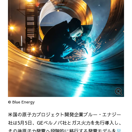
© Blue Energy
米国の原子力プロジェクト開発企業ブルー・エナジー
社は
5
月
5
日、
GE
ベルノバ社とガス火力を先行導入し、
その後原子力発電へ段階的に移行する発電モデルを
発