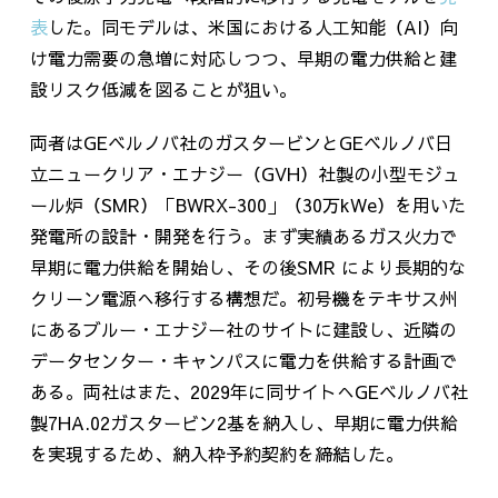
表
した。同モデルは、米国における人工知能（
AI
）向
け電力需要の急増に対応しつつ、早期の電力供給と建
設リスク低減を図ることが狙い。
両者は
GE
ベルノバ社のガスタービンと
GE
ベルノバ日
立ニュークリア・エナジー（
GVH
）社製の小型モジュ
ール炉（
SMR
）「
BWRX-300
」（30万kWe）を用いた
発電所の設計・開発を行う。まず実績あるガス火力で
早期に電力供給を開始し、その後SMR により長期的な
クリーン電源へ移行する構想だ。初号機をテキサス州
にあるブルー・エナジー社のサイトに建設し、近隣の
データセンター・キャンパスに電力を供給する計画で
ある。両社はまた、
2029
年に同サイトへ
GE
ベルノバ社
製
7HA.02
ガスタービン
2
基を納入し、早期に電力供給
を実現するため、納入枠予約契約を締結した。