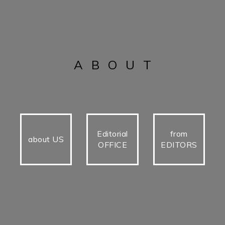
ABOUT
Editorial
from
about US
OFFICE
EDITORS