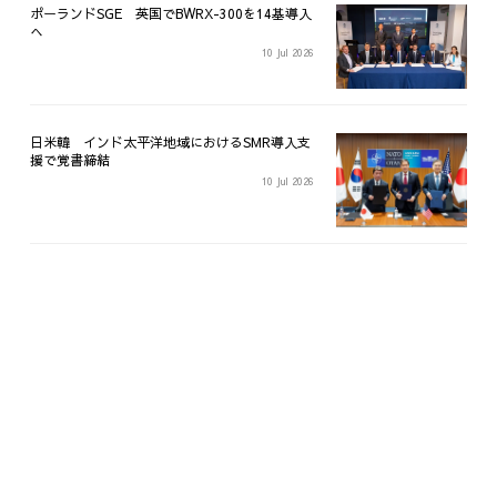
ポーランドSGE 英国でBWRX-300を14基導入
へ
10 Jul 2026
日米韓 インド太平洋地域におけるSMR導入支
援で覚書締結
10 Jul 2026