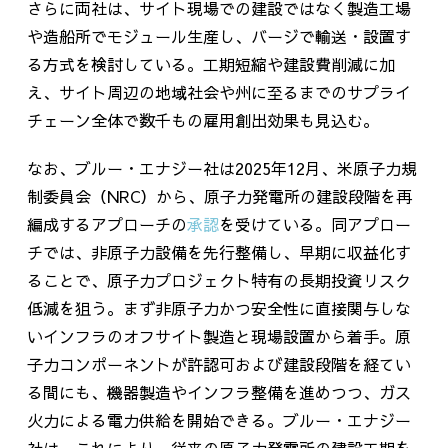
さらに両社は、サイト現場での建設ではなく製造工場
や造船所でモジュール生産し、バージで輸送・設置す
る方式を検討している。工期短縮や建設費削減に加
え、サイト周辺の地域社会や州に至るまでのサプライ
チェーン全体で数千もの雇用創出効果も見込む。
なお、ブルー・エナジー社は
2025
年
12
月、米原子力規
制委員会（
NRC
）から、原子力発電所の建設段階を再
編成するアプローチの
承認
を受けている。同アプロー
チでは、非原子力設備を先行整備し、早期に収益化す
ることで、原子力プロジェクト特有の長期投資リスク
低減を狙う。まず非原子力かつ安全性に直接関与しな
いインフラのオフサイト製造と現場設置から着手。原
子力コンポーネントが許認可および建設段階を経てい
る間にも、機器製造やインフラ整備を進めつつ、ガス
火力による電力供給を開始できる。ブルー・エナジー