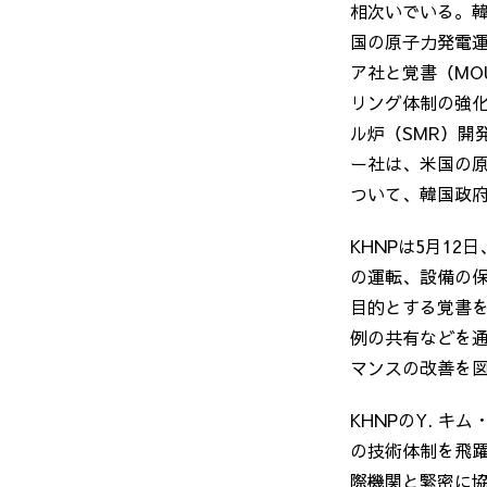
相次いでいる。
国の原子力発電
ア社と覚書（
MO
リング体制の強
ル炉（
SMR
）開
ー社は、米国の
ついて、韓国政
KHNPは
5
月
12
日
の運転、設備の
目的とする覚書
例の共有などを
マンスの改善を
KHNPの
Y.
キム
の技術体制を飛
際機関と緊密に