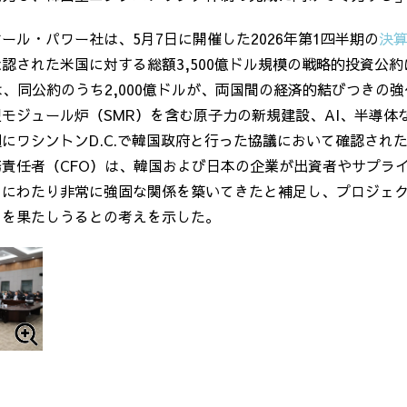
ケール・パワー社は、
5
月
7
日に開催した
2026
年第
1
四半期の
決
承認された米国に対する総額
3,500
億ドル規模の戦略的投資公約
は、同公約のうち
2,000
億ドルが、両国間の経済的結びつきの強
型モジュール炉（
SMR
）を含む原子力の新規建設、
AI
、半導体
週にワシントン
D.C.
で韓国政府と行った協議において確認され
務責任者（
CFO
）は、韓国および日本の企業が出資者やサプラ
きにわたり非常に強固な関係を築いてきたと補足し、プロジェ
目を果たしうるとの考えを示した。