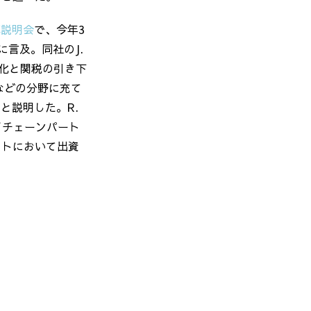
算説明会
で、今年
3
に言及。同社の
J.
化と関税の引き下
などの分野に充て
たと説明した。
R.
イチェーンパート
クトにおいて出資