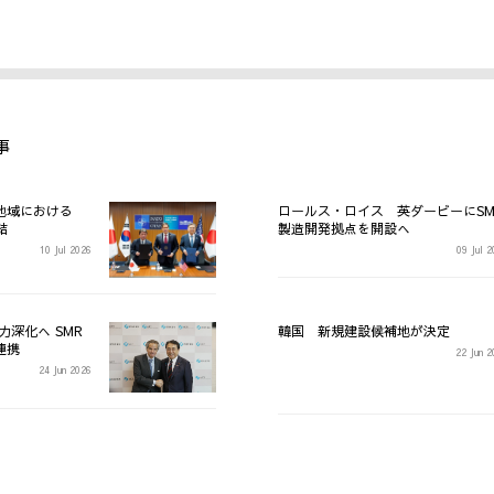
事
地域における
ロールス・ロイス 英ダービーにSM
結
製造開発拠点を開設へ
10 Jul 2026
09 Jul 
力深化へ SMR
韓国 新規建設候補地が決定
連携
22 Jun 
24 Jun 2026