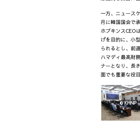
一方、ニュース
月に韓国国会で
ホプキンス
CEO
げを目的に、小
られるとし、前
ハマディ最高財
ナーとなり、長
面でも重要な役
© KHNP