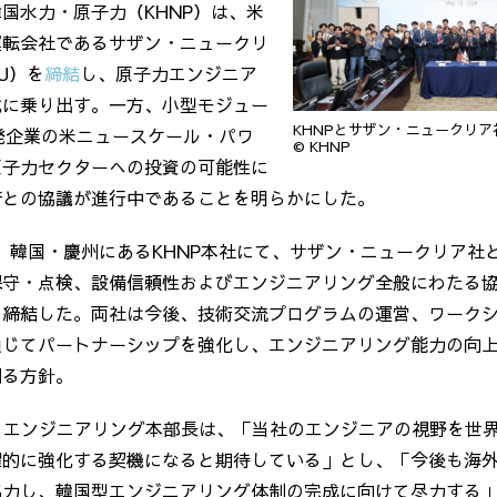
韓国水力・原子力（
KHNP
）は、米
運転会社であるサザン・ニュークリ
U
）を
締結
し、原子力エンジニア
化に乗り出す。一方、小型モジュー
KHNPとサザン・ニュークリ
発企業の米ニュースケール・パワ
© KHNP
原子力セクターへの投資の可能性に
府との協議が進行中であることを明らかにした。
、韓国・慶州にある
KHNP
本社にて、サザン・ニュークリア社
保守・点検、設備信頼性およびエンジニアリング全般にわたる
を締結した。両社は今後、技術交流プログラムの運営、ワーク
通じてパートナーシップを強化し、エンジニアリング能力の向
図る方針。
・エンジニアリング本部長は、「当社のエンジニアの視野を世
躍的に強化する契機になると期待している」とし、「今後も海
協力し、韓国型エンジニアリング体制の完成に向けて尽力する