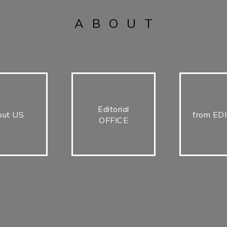
ABOUT
Editorial
out US
from ED
OFFICE