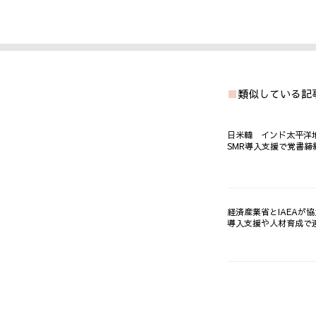
類似している記
日米韓 インド太平洋
SMR導入支援で覚書締
経済産業省とIAEAが協
導入支援や人材育成で