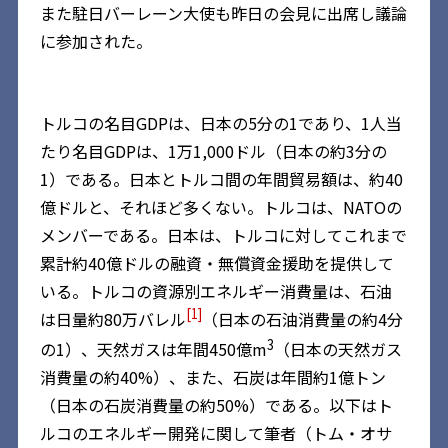
また駐日バーレーン大使も昨日の会見に出席し議論
に参加された。
トルコの名目GDPは、日本の5分の1であり、1人当
たり名目GDPは、1万1,000ドル（日本の約3分の
1）である。日本とトルコ間の年間貿易額は、約40
億ドルと、それほど多くない。トルコは、NATOの
メンバーである。日本は、トルコに対してこれまで
累計約40億ドルの融資・無償資金援助を提供して
いる。トルコの資源別エネルギー消費量は、石油
[1]
は日量約80万バレル
（日本の石油消費量の約4分
3
の1）、天然ガスは年間450億m
（日本の天然ガス
消費量の約40%）、また、石炭は年間約1億トン
（日本の石炭消費量の約50%）である。以下はト
ルコのエネルギー開発に関して筆者（トム・オサ