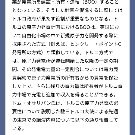
業が発電所を建設・所有・運転（BOO）すること
となっている。そうした計画を促進するに際しては
トルコ政府が果たす役割が重要なものとなる。ト
ルコの原子力発電計画におけるBOOは、英国にお
いて自由化市場の中で新規原子力を開発する際に
採用された方式（例えば、ヒンクリー・ポイントC
発電所の方式）と類似している。トルコ方式で
は、原子力発電所が運転開始した以降の一定の期
間、その発電電力量の一定割合については電力売
買契約で原子力発電所の所有者からの買電を保証
した上で、さらに残りの電力量は所有者がトルコ電
力市場で売電し追加で収入を得ることができる。
トム・オサリバン氏は、トルコの原子力発電の必
要性について説明した駐日トルコ大使による先週
の東京での講演内容について以下の通り報告して
いる。