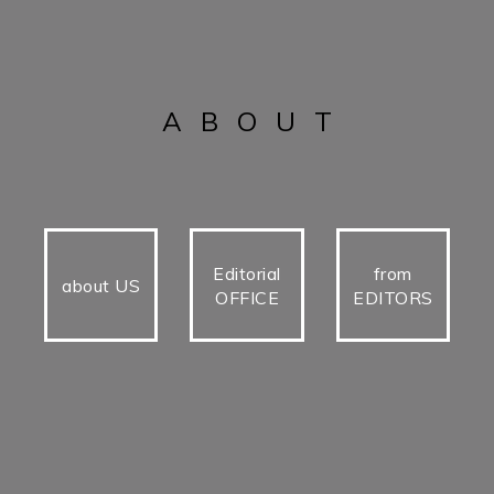
ABOUT
Editorial
from
about US
OFFICE
EDITORS