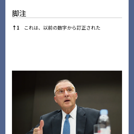
脚注
脚注
↑
1
これは、以前の数字から訂正された