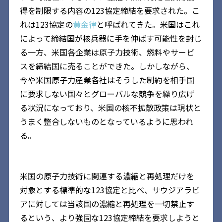
得を制限する内容の123協定締結を要求された。こ
れは123協定の
黄金律
と呼ばれてきた。米国はこれ
によって締結国が核兵器に手を伸ばす可能性を封じ
る一方、米国各企業は原子力技術、燃料やサービ
スを締結国に売ることができた。しかしながら、
今や米国原子力産業各社はそうした制約を相手国
に要求しない国々とグローバルな競争を繰り広げ
る状況になっており、米国の核不拡散政策は現状と
うまく整合しないものとなっているように思われ
る。
米国の原子力技術に関連する濃縮と再処理だけを
対象とする標準的な123協定と比べ、サウジアラビ
アに対しては当該国の濃縮と再処理を一切禁止す
るという、より強固な123協定締結を要求しようと