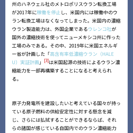
州のハネウェル社のメトロポリスウラン転換工場
が2017年に
稼働を停止
し、米国内には稼働中のウ
ラン転換工場はなくなってしまった。米国内の濃縮
ウラン製造能力は、外国企業である
ウレンコ社
が
国外の濃縮技術を使ってニューメキシコ州に作った
工場のみである。その中、2019年に米国エネルギ
ー省が計画した「
高含有率低濃縮ウラン（HALE
[3]
U）実証計画
」
は米国起源の技術によるウラン濃
縮能力を一部再構築することになると考えられ
る。
原子力発電所を建設したいと考えている国々が持っ
ている原子燃料の供給安定性に対する懸念を減
じ、さらには払拭することができるならば、それ
らの諸国が感じている自国内でのウラン濃縮能力