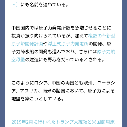
ト）
にも名前を連ねている。
中国国内では原子力発電所数を急増させることに
投資が振り向けられているが、加えて
複数の革新型
原子炉開発計画
や
浮上式原子力発電所
の開発、原
子力砕氷船の開発も進んでおり、さらには
原子力航
空母艦
の建造にも野心を持っているとされる。
このようにロシア、中国の両国とも欧州、ユーラシ
ア、アフリカ、南米の諸国において、原子力による
地盤を築こうとしている。
2019年2月に行われたトランプ大統領と米国商用原