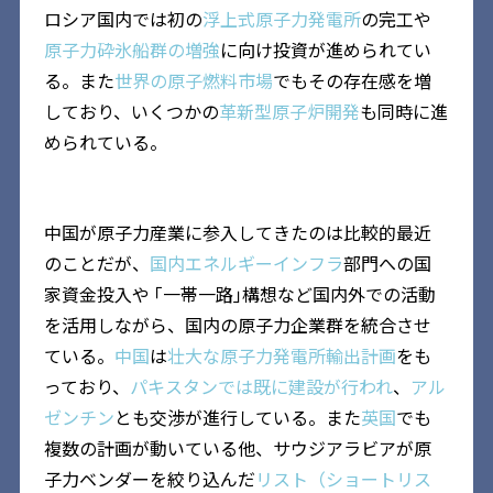
ロシア国内では初の
浮上式原子力発電所
の完工や
原子力砕氷船群の増強
に向け投資が進められてい
る。また
世界の原子燃料市場
でもその存在感を増
しており、いくつかの
革新型原子炉開発
も同時に進
められている。
中国が原子力産業に参入してきたのは比較的最近
のことだが、
国内エネルギーインフラ
部門への国
家資金投入や ｢一帯一路｣構想など国内外での活動
を活用しながら、国内の原子力企業群を統合させ
ている。
中国
は
壮大な原子力発電所輸出計画
をも
っており、
パキスタンでは既に建設が行われ
、
アル
ゼンチン
とも交渉が進行している。また
英国
でも
複数の計画が動いている他、サウジアラビアが原
子力ベンダーを絞り込んだ
リスト（ショートリス