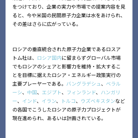
をつけており、企業の実力や市場での提案内容を見
ると、今や米国の民間原子力企業は水をあけられ、
その差はさらに広がっている。
ロシアの垂直統合された原子力企業であるロスア
トム社は、
ロシア国内
に留まらずグローバル市場
でもロシアのシェアと影響力を維持・拡大するこ
とを目標に据えたロシア・エネルギー政策実行の
主要プレーヤーである。
バングラデシュ
、
ベラル
ーシ
、
中国
、
エジプト
、
フィンランド
、
ハンガリ
ー
、
インド
、
イラン
、
トルコ
、
ウズベキスタン
など
の各国でこうしたロシアの原子力プロジェクトが
現在進められ、あるいは計画されている。