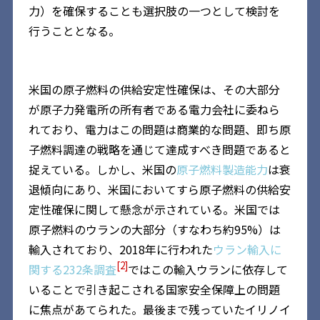
力）を確保することも選択肢の一つとして検討を
行うこととなる。
米国の原子燃料の供給安定性確保は、その大部分
が原子力発電所の所有者である電力会社に委ねら
れており、電力はこの問題は商業的な問題、即ち原
子燃料調達の戦略を通じて達成すべき問題であると
捉えている。しかし、米国の
原子燃料製造能力
は衰
退傾向にあり、米国においてすら原子燃料の供給安
定性確保に関して懸念が示されている。米国では
原子燃料のウランの大部分（すなわち約95%）は
輸入されており、2018年に行われた
ウラン輸入に
[2]
関する232条調査
ではこの輸入ウランに依存して
いることで引き起こされる国家安全保障上の問題
に焦点があてられた。最後まで残っていたイリノイ