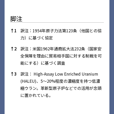
脚注
脚注
↑
1
訳注：1954年原子力法第123条（他国との協
力）に基づく協定
↑
2
訳注：米国1962年通商拡大法232条（国家安
全保障を理由に貿易相手国に対する制裁を可
能にする）に基づく調査
↑
3
訳注： High-Assay Low Enriched Uranium
(HALEU)、5～20%程度の濃縮度を持つ低濃
縮ウラン。革新型原子炉などでの活用が念頭
に置かれている。