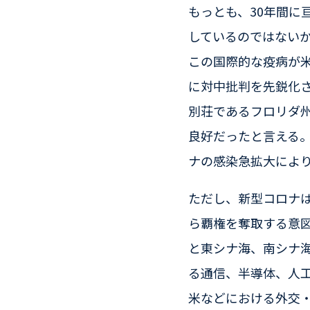
もっとも、30年間に
しているのではない
この国際的な疫病が米
に対中批判を先鋭化
別荘であるフロリダ
良好だったと言える
ナの感染急拡大によ
ただし、新型コロナ
ら覇権を奪取する意
と東シナ海、南シナ
る通信、半導体、人工
米などにおける外交