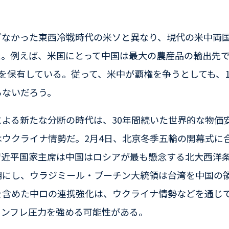
どなかった東西冷戦時代の米ソと異なり、現代の米中両
た。例えば、米国にとって中国は最大の農産品の輸出先
を保有している。従って、米中が覇権を争うとしても、19
らないだろう。
による新たな分断の時代は、30年間続いた世界的な物価
ウクライナ情勢だ。2月4日、北京冬季五輪の開幕式に
近平国家主席は中国はロシアが最も懸念する北大西洋条
明にし、ウラジミール・プーチン大統領は台湾を中国の
を含めた中ロの連携強化は、ウクライナ情勢などを通じ
インフレ圧力を強める可能性がある。