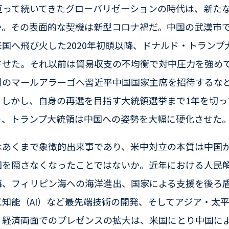
亘って続いてきたグローバリゼーションの時代は、新た
か。その表面的な契機は新型コロナ禍だ。中国の武漢市
国へ飛び火した2020年初頭以降、ドナルド・トランプ
させた。それ以前は貿易収支の不均衡で対中圧力を強め
州のマールアラーゴへ習近平中国国家主席を招待するな
。しかし、自身の再選を目指す大統領選挙まで1年を切っ
り、トランプ大統領は中国への姿勢を大幅に硬化させた
はあくまで象徴的出来事であり、米中対立の本質は中国
図を隠さなくなったことではないか。近年における人民
海、フィリピン海への海洋進出、国家による支援を後ろ
知能（AI）など最先端技術の開発、そしてアジア・太
・経済両面でのプレゼンスの拡大は、米国にとり中国に