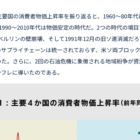
主要国の消費者物価上昇率を振り返ると、1960～80年
1990～2010年代は物価安定の時代だ。2つの時代の境
のベルリンの壁崩壊、そして1991年12月の旧ソ連消滅だ
のサプライチェーンは統一されておらず、米ソ両ブロッ
いた。さらに、2回の石油危機に象徴される地域紛争が資
ンフレに導いたのである。