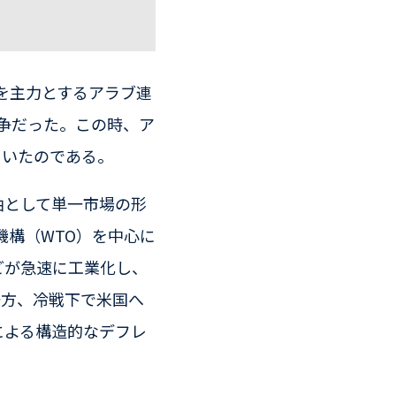
アを主力とするアラブ連
争だった。この時、ア
ていたのである。
軸として単一市場の形
機構（WTO）を中心に
どが急速に工業化し、
一方、冷戦下で米国へ
による構造的なデフレ