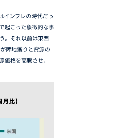
代はインフレの時代だっ
目で起こった象徴的な事
ろう。それ以前は東西
クが陣地獲りと資源の
源価格を高騰させ、