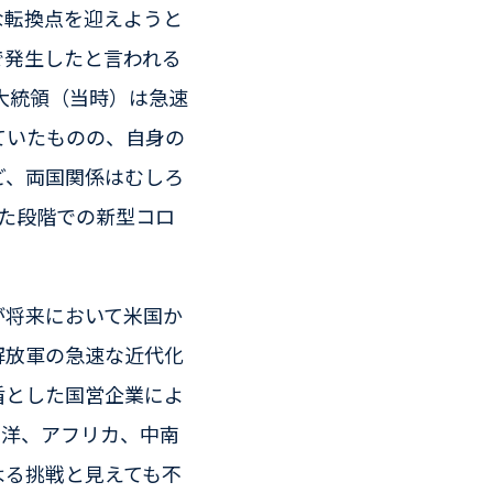
な転換点を迎えようと
で発生したと言われる
大統領（当時）は急速
ていたものの、自身の
ど、両国関係はむしろ
た段階での新型コロ
。
が将来において米国か
解放軍の急速な近代化
盾とした国営企業によ
平洋、アフリカ、中南
よる挑戦と見えても不