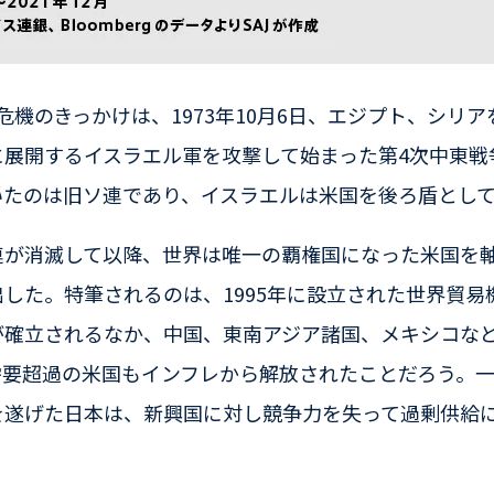
危機のきっかけは、1973年10月6日、エジプト、シリ
に展開するイスラエル軍を攻撃して始まった第4次中東戦
いたのは旧ソ連であり、イスラエルは米国を後ろ盾とし
連が消滅して以降、世界は唯一の覇権国になった米国を
した。特筆されるのは、1995年に設立された世界貿易
が確立されるなか、中国、東南アジア諸国、メキシコな
需要超過の米国もインフレから解放されたことだろう。
を遂げた日本は、新興国に対し競争力を失って過剰供給