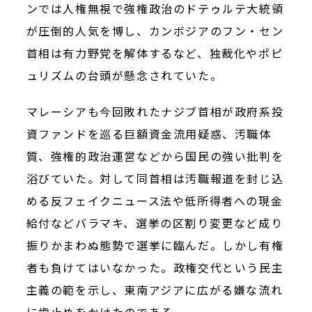
ンでは人権無視で強権政治のドテゥルテ大統領
が圧倒的人気を博し、カンボジアのフン・セン
首相は有力野党を解体するなど、独裁化やポピ
ュリズムの台頭が懸念されていた。
マレーシアも今回敗れたナジブ首相が政府系投
資ファンドを巡る巨額資金流用疑惑、汚職体
質、強権的政治運営などから国民の強い批判を
浴びていた。対して同首相は汚職報道を封じ込
める反フェイクニュース法や低所得者への現金
給付などバラマキ、選挙の区割り変更など成り
振りかまわぬ態勢で選挙に臨んだ。しかし有権
者も負けてはいなかった。政権交代という民主
主義の範を示し、東南アジアに広がる嫌な流れ