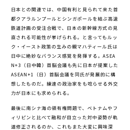
日本との関連では、中国有利と見られて来た首
都クアラルンプールとシンガポールを結ぶ高速
鉄道計画の受注合戦で、日本の新幹線方式の見
直される可能性が挙げられる。と言ってもルッ
ク・イースト政策の生みの親マハティール氏は
日中に絶妙なバランス感覚を発揮する。ASEA
N+3（日中韓）首脳会議も先に日本が提案した
ASEAN+1（日）首脳会議を同氏が発展的に構
想したものだ。練達の政治家をも唸らせる外交
力が日本にも求められる。
最後に南シナ海の領有権問題で、ベトナムやフ
ィリピンと比べて融和が目立った対中姿勢が軌
道修正されるのか、これもまた大変に興味深