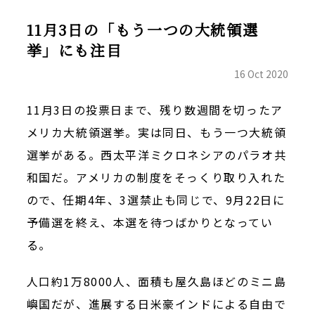
11月3日の「もう一つの大統領選
挙」にも注目
16 Oct 2020
11
月
3
日の投票日まで、残り数週間を切ったア
メリカ大統領選挙。実は同日、もう一つ大統領
選挙がある。西太平洋ミクロネシアのパラオ共
和国だ。アメリカの制度をそっくり取り入れた
ので、任期
4
年、
3
選禁止も同じで、
9
月
22
日に
予備選を終え、本選を待つばかりとなってい
る。
人口約
1
万
8000
人、面積も屋久島ほどのミニ島
嶼国だが、進展する日米豪インドによる自由で