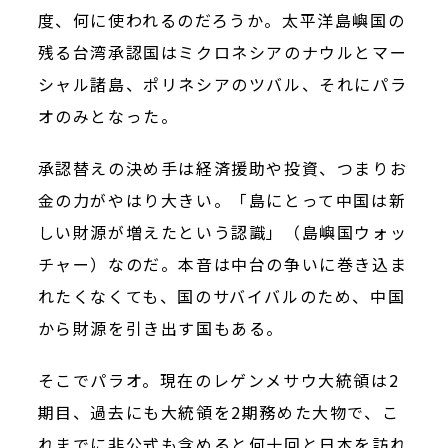
度、何に使われるのだろうか。太平洋島嶼国の
残る台湾承認国はミクロネシアのナウルとマー
シャル諸島、ポリネシアのツバル、それにパラ
オのみとなった。
承認替えの決め手は経済援助や投資、つまりお
金の力がやはり大きい。「島にとって中国は新
しい財源が増えたという認識」（島嶼国ウォッ
チャー）なのだ。本音は中台の争いに巻き込ま
れたくなくても、国のサバイバルのため、中国
から財源を引き出す国もある。
そこでパラオ。現在のレゲンメサウ大統領は
2
期目、過去にも大統領を
2
期務めた大物で、こ
れまでに非公式も含めると何十回と日本を訪れ