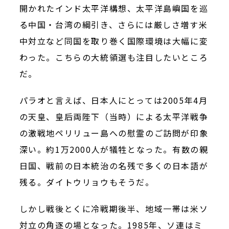
開かれたインド太平洋構想、太平洋島嶼国を巡
る中国・台湾の綱引き、さらには厳しさ増す米
中対立など同国を取り巻く国際環境は大幅に変
わった。こちらの大統領選も注目したいところ
だ。
パラオと言えば、日本人にとっては
2005
年
4
月
の天皇、皇后両陛下（当時）による太平洋戦争
の激戦地ペリリュー島への慰霊のご訪問が印象
深い。約
1
万
2000
人が犠牲となった。有数の親
日国、戦前の日本統治の名残で多くの日本語が
残る。ダイトウリョウもそうだ。
しかし戦後とくに冷戦期後半、地域一帯は米ソ
対立の角逐の場となった。
1985
年、ソ連はミ