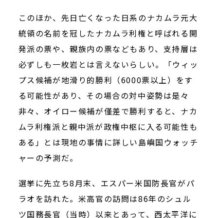
このほか、先日亡くなった日系のナカムラ元大
統領の名前を冠したナカムラ利権と呼ばれる開
発派の票や、親族内の票などもあり、支持層は
必ずしも一枚岩とは言えないらしい。「ウィッ
プス候補が地滑り的勝利（
6000
票以上）をす
る可能性があり、その場合の対中姿勢は是々
非々、オイロー候補が僅差で勝利すると、ナカ
ムラ利権派と親中派が政権中枢に入る可能性も
ある」とは現地の事情に詳しい島嶼国ウォッチ
ャーの予測だ。
選挙に先立ち
8
月末、エスパー米国防長官がパ
ラオを訪れた。米高官の訪問は
86
年のシュル
ツ国務長官（当時）以来とあって、西太平洋に