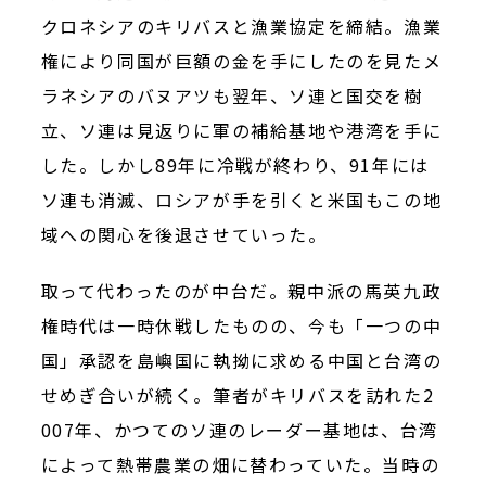
クロネシアのキリバスと漁業協定を締結。漁業
権により同国が巨額の金を手にしたのを見たメ
ラネシアのバヌアツも翌年、ソ連と国交を樹
立、ソ連は見返りに軍の補給基地や港湾を手に
した。しかし
89
年に冷戦が終わり、
91
年には
ソ連も消滅、ロシアが手を引くと米国もこの地
域への関心を後退させていった。
取って代わったのが中台だ。親中派の馬英九政
権時代は一時休戦したものの、今も「一つの中
国」承認を島嶼国に執拗に求める中国と台湾の
せめぎ合いが続く。筆者がキリバスを訪れた2
007年、かつてのソ連のレーダー基地は、台湾
によって熱帯農業の畑に替わっていた。当時の