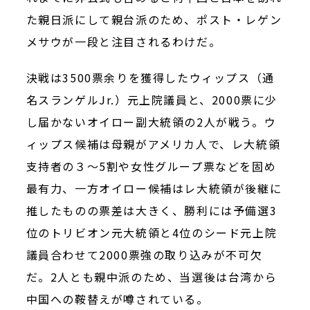
た親日派にして親台派のため、ポスト・レゲン
メサウが一段と注目されるわけだ。
決戦は
3500
票余りを獲得したウィップス（通
名スランゲルJr.）元上院議員と、
2000
票に少
し届かないオイロー副大統領の
2
人が戦う。ウ
ィップス候補は母親がアメリカ人で、レ大統領
支持者の３～
5
割や女性グループ票などを固め
最有力、一方オイロー候補はレ大統領が後継に
推したものの票差は大きく、勝利には予備選
3
位のトリビオン元大統領と
4
位のシード元上院
議員合わせて
2000
票強の取り込みが不可欠
だ。
2
人とも親中派のため、当選後は台湾から
中国への鞍替えが噂されている。