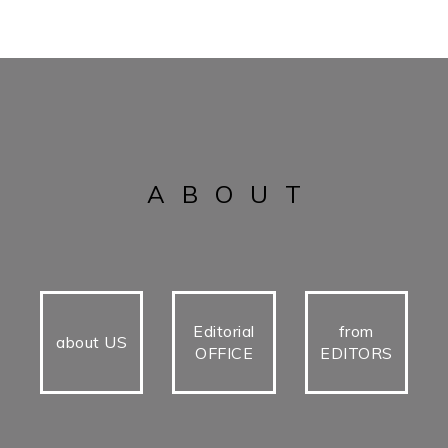
ABOUT
Editorial
from
about US
OFFICE
EDITORS