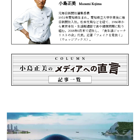
小島正美
Masami Kojima
元毎日新聞社編集委員
1951年愛知県生まれ。愛知県立大学卒業後に毎
日新聞社入社。松本支局などを経て、1986年か
ら東京本社・生活報道部で食や健康問題に取り
組む。2018年6月末で退社し、「食生活ジャーナ
リストの会」代表。近著「フェイクを見抜く」
（ウェッジブックス）。