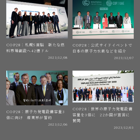
COP28：札幌5首脳 新たな燃
COP28：公式サイドイベントで
料市場創設へ42億ドル
日本の原子力水素などを紹介
2023/12/08
2023/12/07
COP28：世界の原子力発電設備
COP28：原子力発電設備容量3
容量を3倍に 22か国が宣言に
倍に向け 産業界が誓約
賛同
2023/12/06
2023/12/03