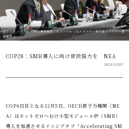
左からW.マグウッドNEA事務局長、S.ムールロン仏エネルギー移行省エネルギー担
当局長ら
COP28：SMR導入に向け官民協力を NEA
2023/12/07
COP6日目となる12月5日、OECD原子力機関（NE
A）はネットゼロへむけ小型モジュール炉（SMR）
導入を加速させるイニシアチブ「Accelerating SM