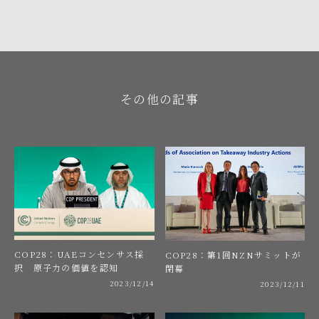
その他の記事
COP28：UAEコンセンサス採
C
COP28：第1回NZNサミットが
択 原子力の価値を認知
合
閉幕
2023/12/14
2023/12/11