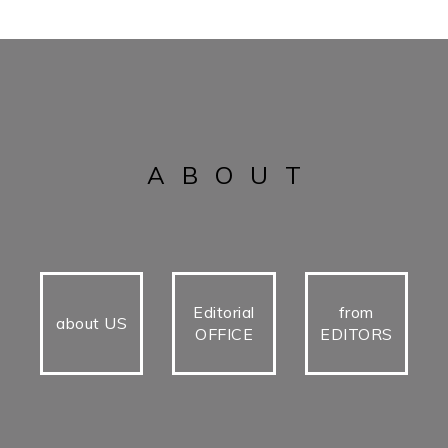
ABOUT
Editorial
from
about US
OFFICE
EDITORS