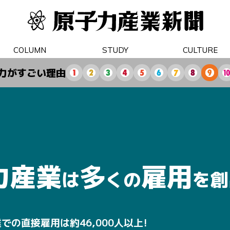
COLUMN
STUDY
CULTURE
力がすごい理由
力産業
多
雇用
は
くの
を創
での直接雇用は約46,000人以上!