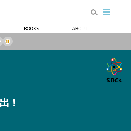
BOOKS
ABOUT
出！