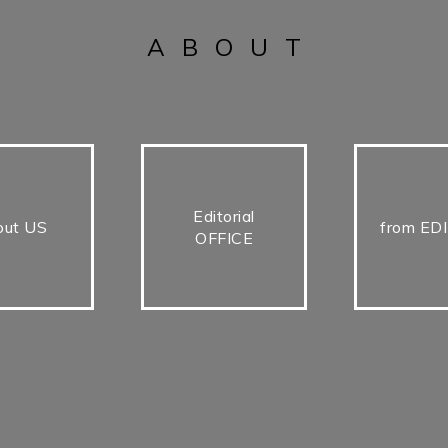
ABOUT
Editorial
out US
from ED
OFFICE