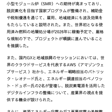
小型モジュール炉（
SMR
）への期待が高まっており、
脱炭素化を目指す国家プログラムが整備され、補助金
や税制優遇を通じて、雇用、地域経済にも波及効果を
もたらしていると説明された。また、世界初となる使
用済み燃料の地層処分場が
2026
年に稼働予定で、厳格
な規制の下で、プロジェクトが順調に進んでいること
を強調した。
また、国内
GX
と地域振興のセッションにおいては、世
界のクラウドサービスを代表する
AWS
（アマゾンウェ
ブサービス
）社から、エネルギー戦略担当のパトリッ
ク・レオナード氏と、エネルギー調達担当のベノワッ
ト・ドュボー氏の
2
名が登壇し、脱炭素電源を活用した
デジタルインフラの整備について、産業界の視点を提
供する機会が設けられた。
さらに、資源エネルギー庁電力ガス事業部電力基盤整