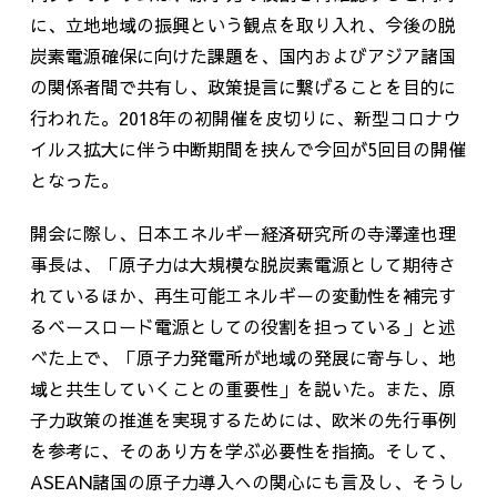
に、立地地域の振興という観点を取り入れ、今後の脱
炭素電源確保に向けた課題を、国内およびアジア諸国
の関係者間で共有し、政策提言に繋げることを目的に
行われた。
2018
年の初開催を皮切りに、新型コロナウ
イルス拡大に伴う中断期間を挟んで今回が
5
回目の開催
となった。
開会に際し、日本エネルギー経済研究所の寺澤達也理
事長は、「原子力は大規模な脱炭素電源として期待さ
れているほか、再生可能エネルギーの変動性を補完す
るベースロード電源としての役割を担っている」と述
べた上で、「原子力発電所が地域の発展に寄与し、地
域と共生していくことの重要性」を説いた。また、原
子力政策の推進を実現するためには、欧米の先行事例
を参考に、そのあり方を学ぶ必要性を指摘。そして、
ASEAN
諸国の原子力導入への関心にも言及し、そうし