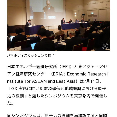
パネルディスカッションの様子
日本エネルギー経済研究所（
IEEJ
）と東アジア・アセ
アン経済研究センター（
ERIA
：
Economic Research I
nstitute for ASEAN and East Asia
）は
7
月
11
日、
「
GX
実現に向けた電源確保と地域振興における原子
力の役割」と題したシンポジウムを東京都内で開催し
た。
同シンポジウムは、原子力の役割を再確認すると同時