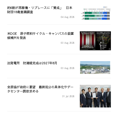
約6割が再稼働・リプレースに「賛成」 日本
財団18歳意識調査
04 Aug 2026
米DOE 原子燃料サイクル・キャンパスの設置
候補州を発表
03 Aug 2026
泊発電所 防潮堤完成は2027年8月
03 Aug 2026
全原協が政府に要望 最終処分の具体化やデー
タセンター誘致求める
31 Jul 2026