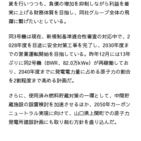
資を行いつつも、負債の増加を抑制しながら利益を着
実に上げる財務体質を目指し、同社グループ全体の飛
躍に繋げたいとしている。
同
3
号機は現在、新規制基準適合性審査の対応中で、
2
028
年度を目途に安全対策工事を完了し、
2030
年度ま
での営業運転開始を目指している。昨年
12
月には
13
年
ぶりに同
2
号機（
BWR
、
82.0
万
kWe
）が再稼働してお
り、
2040
年度までに発電電力量に占める原子力の割合
を
2
割程度まで高める計画だ。
さらに、使用済み燃料貯蔵対策の一環として、中間貯
蔵施設の設置検討を加速させるほか、
2050
年カーボン
ニュートラル実現に向けて、山口県上関町での原子力
発電所建設計画にも取り組む方針を盛り込んだ。