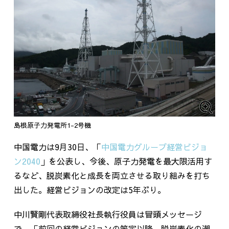
島根原子力発電所1-2号機
中国電力は
9
月
30
日、「
中国電力グループ経営ビジョ
ン
2040
」を公表し、今後、原子力発電を最大限活用す
るなど、脱炭素化と成長を両立させる取り組みを打ち
出した。経営ビジョンの改定は
5
年ぶり。
中川賢剛代表取締役社長執行役員は冒頭メッセージ
で、「前回の経営ビジョンの策定以降、脱炭素化の潮