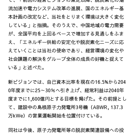
流加速や電力システム改革の進展、国のエネルギー基
本計画の改定など、当社をとりまく環境は大きく変化
している」と指摘。そのうえで、中国地域の電力需要
が、全国平均を上回るペースで増加する見通しをふま
え、「エネルギー供給の安定化や脱炭素化ニーズに応
えていくことは当社の使命であり、経営環境の変化や
社会課題の解決をグループ全体の成長の好機と捉えて
いる」と述べた。
新ビジョンでは、自己資本比率を現在の
16.5%
から
204
0
年度までに
25
～
30
％へ引き上げ、経常利益は
2040
年
度までに
1,600
億円とする目標を掲げた。その前提とし
て、建設中の島根原子力発電所
3
号機（
ABWR, 137.3
万
kWe
）の営業運転開始を位置付けている。
同社は今後、原子力発電所等の脱炭素関連設備への投