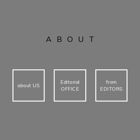
ABOUT
Editorial
from
about US
OFFICE
EDITORS