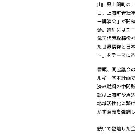
山口県上関町の上
日、上関町青壮
ー講演会」が開
会。講師にはユ
武司代表取締役
た世界情勢と日
～」をテーマに約
冒頭、同協議会
ルギー基本計画
済み燃料の中間
設は上関町や周
地域活性化に繋
かす意義を強調
続いて登壇した