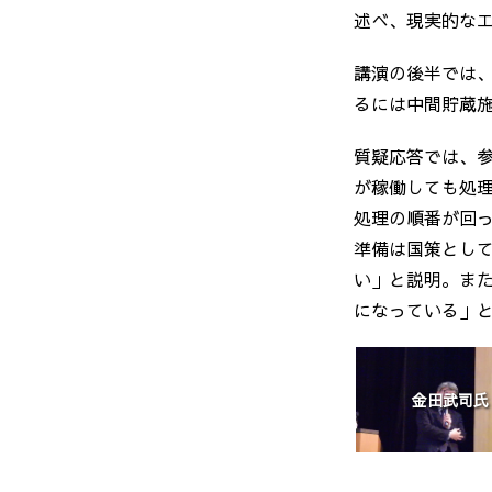
述べ、現実的な
講演の後半では
るには中間貯蔵
質疑応答では、
が稼働しても処
処理の順番が回
準備は国策とし
い」と説明。ま
になっている」
金田武司氏