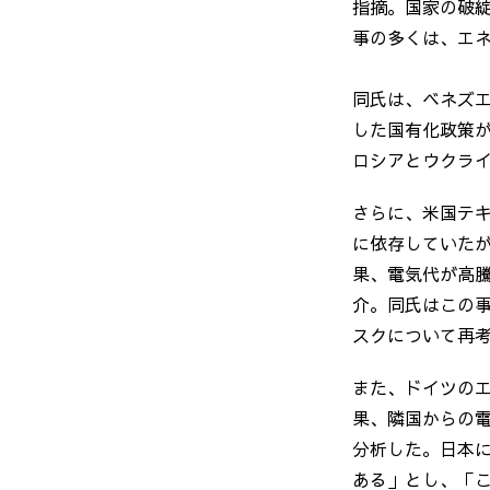
指摘。国家の破
事の多くは、エ
同氏は、ベネズ
した国有化政策
ロシアとウクラ
さらに、米国テキ
に依存していたが
果、電気代が高
介。同氏はこの
スクについて再
また、ドイツの
果、隣国からの
分析した。日本
ある」とし、「