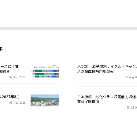
事
レースに「賛
米DOE 原子燃料サイクル・キャン
識調査
スの設置候補州を発表
04 Aug 2026
03 Aug 2
2027年8月
日本原燃 劣化ウラン貯蔵能力増強
事前了解取得
03 Aug 2026
29 Jul 