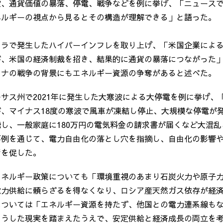
綻、通貨価値の暴落、停電、戦争などを例に挙げ、「ニュース
ネルギーの視点から見るとその構造が理解できる」と語った。
エラで発生したハイパーインフレを取り上げ、「米国企業によ
が、米国の経済制裁を招き、結果的に通貨の暴落につながった
イナの戦争の背景にもエネルギー資源の争奪があると述べた。
サス州で2021年に発生した大寒波による大停電を例に挙げ、
、マイナス18度の寒波で風車が凍結し停止、大規模な停電が
騰し、一般家庭に
180
万円の電気料金の請求書が届くなど大混乱
事例を通じて、電力自由化の落とし穴を指摘し、自由化の影響
考を促した。
エネルギー政策についても「環境重視のあまり石炭火力や原子
電力供給に頼らざるを得なくなり、ロシア産天然ガス依存が経
については「エネルギー資源を持たず、他国との電力連系線も
こうした現実を踏まえたうえで、安定供給と経済成長の両立を