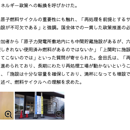
エネルギー政策への転換を呼びかけた。
、原子燃料サイクルの重要性にも触れ、「再処理を前提とする
施設が不可欠である」と強調。国全体での一貫した政策推進の
参加者から「原子力発電所敷地内にも中間貯蔵施設があるが、
理しきれない使用済み燃料があるのではないか」「上関町に施
ってこないのでは」といった質問が寄せられた。金田氏は、「
て進められており、長期にわたり再処理工場が動かないという
た、「施設は十分な容量を確保しており、満杯になっても増設
と述べ、燃料サイクルへの理解を求めた。