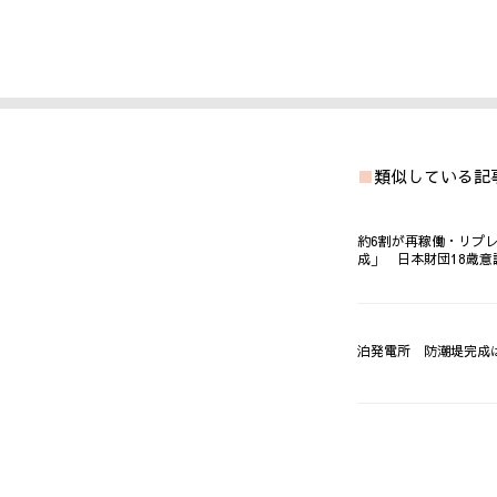
類似している記
約6割が再稼働・リプ
成」 日本財団18歳意
泊発電所 防潮堤完成は