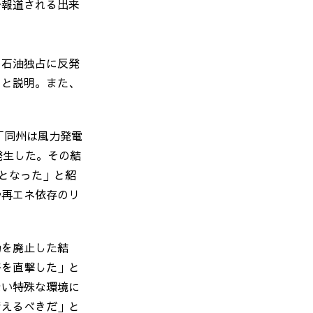
で報道される出来
る石油独占に反発
」と説明。また、
「同州は風力発電
発生した。その結
となった」と紹
や再エネ依存のリ
力を廃止した結
済を直撃した」と
ない特殊な環境に
考えるべきだ」と