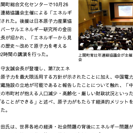
関町総合文化センターで10月26
年連絡協議会主催による「エネルギ
催された。後援は日本原子力産業協
ニバーサルエネルギー研究所の金田
社長が招かれ、「エネルギーから見
本の歴史～改めて原子力を考える
2時間の講演を行った。
上関町青壮年連絡協議会が主催
会
の守友誠会長が登壇し、第
7
次エネ
で原子力を最大限活用する方針が示されたことに加え、中国電
貯蔵施設の立地が可能であると報告したことについて触れ、「
辺の市町村が抱える人口減少・高齢化・厳しい財政状況といっ
げることができる」と述べ、原子力がもたらす経済的メリット
した。
金田氏は、世界各地の経済・社会問題の背後にエネルギー問題