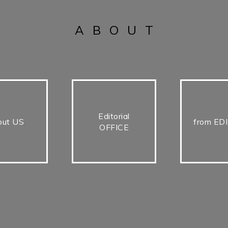
ABOUT
Editorial
out US
from ED
OFFICE