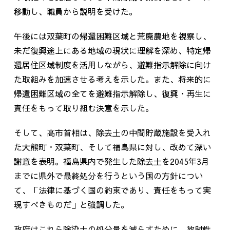
移動し、職員から説明を受けた。
午後には双葉町の帰還困難区域と荒廃農地を視察し、
未だ復興途上にある地域の現状に理解を深め、特定帰
還居住区域制度を活用しながら、避難指示解除に向け
た取組みを加速させる考えを示した。また、将来的に
帰還困難区域の全てを避難指示解除し、復興・再生に
責任をもって取り組む決意を示した。
そして、高市首相は、除去土の中間貯蔵施設を受入れ
た大熊町・双葉町、そして福島県に対し、改めて深い
謝意を表明。福島県内で発生した除去土を
2045
年
3
月
までに県外で最終処分を行うという国の方針につい
て、「法律に基づく国の約束であり、責任をもって実
現すべきものだ」と強調した。
政府はこれら除染土の処分量を減らすために、放射性