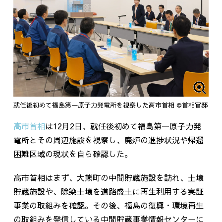
就任後初めて福島第一原子力発電所を視察した高市首相 ©首相官邸
高市首相
は
12
月
2
日、就任後初めて福島第一原子力発
電所とその周辺施設を視察し、廃炉の進捗状況や帰還
困難区域の現状を自ら確認した。
高市首相はまず、大熊町の中間貯蔵施設を訪れ、土壌
貯蔵施設や、除染土壌を道路盛土に再生利用する実証
事業の取組みを確認。その後、福島の復興・環境再生
の取組みを発信している中間貯蔵事業情報センターに