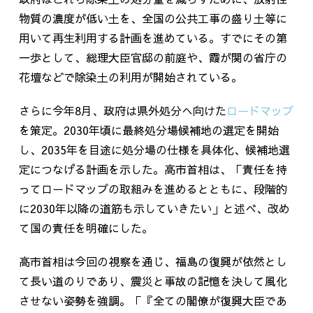
物質の濃度が低い土を、全国の公共工事の盛り土等に
用いて再生利用する計画を進めている。すでにその第
一歩として、総理大臣官邸の前庭や、霞が関の省庁の
花壇などで除染土の利用が開始されている。
さらに今年
8
月、政府は県外処分へ向けた
ロードマップ
を策定。
2030
年頃に最終処分場候補地の選定を開始
し、
2035
年を目途に処分場の仕様を具体化、候補地選
定につなげる計画を示した。高市首相は、「責任を持
ってロードマップの取組みを進めるとともに、段階的
に
2030
年以降の道筋も示していきたい」と述べ、改め
て国の責任を明確にした。
高市
首相は今回の視察を通じ、福島の復興が依然とし
て長い道のりであり、震災と事故の記憶を決して風化
させない姿勢を強調。「『全ての閣僚が復興大臣であ