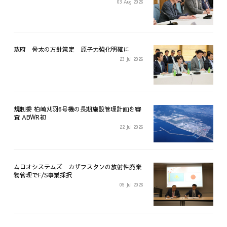
03 Aug 2026
政府 骨太の方針策定 原子力強化明確に
23 Jul 2026
規制委 柏崎刈羽6号機の長期施設管理計画を審
査 ABWR初
22 Jul 2026
ムロオシステムズ カザフスタンの放射性廃棄
物管理でF/S事業採択
09 Jul 2026