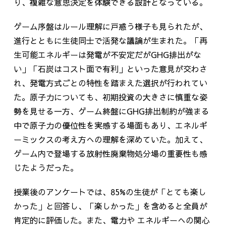
り、複雑な意思決定を体験できる設計となっている。
ゲーム序盤はルール理解に戸惑う様子も見られたが、
進行とともに生徒同士で活発な議論が生まれた。「再
生可能エネルギーは発電が不安定だが
GHG
排出がな
い」「石炭はコスト面で有利」といった意見が交わさ
れ、発電方式ごとの特性を踏まえた選択が行われてい
た。原子力についても、初期投資の大きさに慎重な姿
勢を見せる一方、ゲーム終盤
に
GHG
排出制約が強まる
中で原子力の優位性を実感する場面もあり、エネルギ
ーミックスの考え方への理解を深めていた。加えて、
ゲーム内で登場する放射性廃棄物処分場の重要性も感
じたようだった。
授業後のアンケートでは、
85%
の生徒が「とても楽し
かった」と回答し、「楽しかった」を含めると全員が
肯定的に評価した。また、電力や エネルギーへの関心