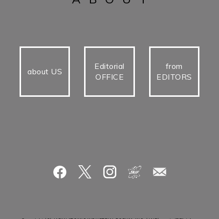
Editorial
from
about US
OFFICE
EDITORS