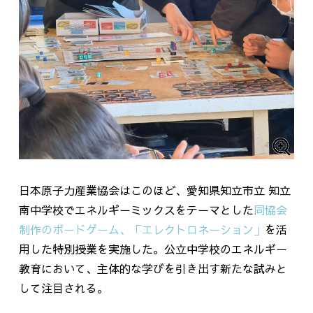
日本原子力産業協会はこのほど、愛知県知立市立 知立
南中学校でエネルギーミックスをテーマとした
同協会
制作の
ボードゲーム、「エレクトロネーション」
を活
用した特別授業を実施した。公立中学校
の
エネルギー
教育
において
、主体的な学びを引き出す
新たな
試みと
して注目される。