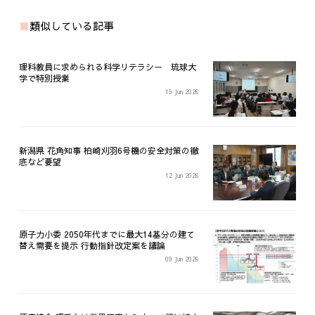
類似している記事
理科教員に求められる科学リテラシー 琉球大
学で特別授業
19 Jun 2026
新潟県 花角知事 柏崎刈羽6号機の安全対策の徹
底など要望
12 Jun 2026
原子力小委 2050年代までに最大14基分の建て
替え需要を提示 行動指針改定案を議論
09 Jun 2026