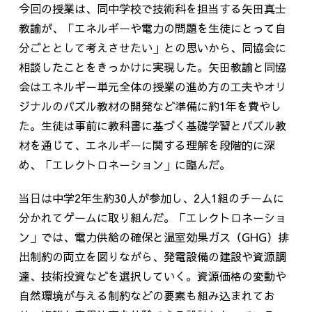
今回の授業は、同中学校で技術科を担当する矢田真士
教諭が、「エネルギーや電力の問題を生徒にとって自
分ごととして考えさせたい」との思いから、同協会に
相談したことをきっかけに実現した。
矢田教諭と同協
会はエネルギー単元
全体
の授業の進め方
の工夫
やオリ
ジナルのパズル教材の開発など
準備に約1年を費やし
た。
生徒は
事前に教科書に基づく基礎学習
とパズル教
材
を通じ
て
、エネルギーに関する理解を段階的に深
め
、「エレクトロネーション」に臨んだ。
当日は中学
2
年生約
30
人が参加し、
2
人
1
組のチームに
分かれてゲームに取り組んだ。「エレクトロネーショ
ン」では、電力供給の確保と温室効果ガス（
GHG
）排
出制約の両立を図りながら、発電設備の建設や資源調
達、技術投資などを選択していく。資源価格の変動や
自然環境
が与える
制約
などの要素も組み込まれてお