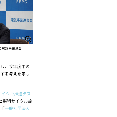
©電気事業連合
調し、今年度中の
援する考えを示し
サイクル推進タス
と燃料サイクル施
、「
一般社団法人