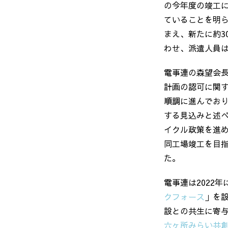
の今年度の竣工
ていることを明
まえ、新たに約3
わせ、派遣人員は
電事連の森望会
計画の認可に関
順調に進んでおり
する見込みと述
イクル政策を進
同工場竣工を目
た。
電事連は2022
クフォース
」を
設との共生に寄
六ヶ所みらい共