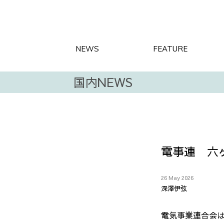
NEWS
FEATURE
国内NEWS
電事連 六
26 May 2026
深澤伊弦
電気事業連合会は