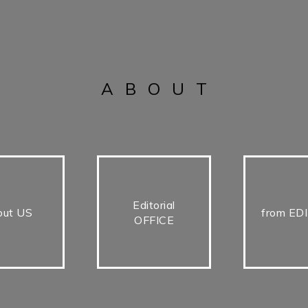
ABOUT
Editorial
out US
from ED
OFFICE