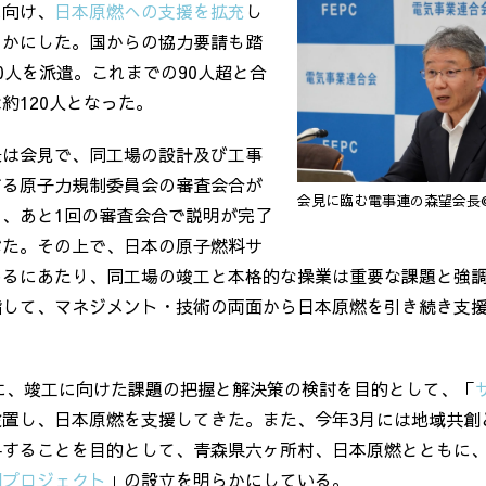
に向け、
日本原燃への支援を拡充
し
らかにした。国からの協力要請も踏
0人を派遣。これまでの90人超と合
約120人となった。
長は会見で、同工場の設計及び工事
する原子力規制委員会の審査会合が
会見に臨む電事連の森望会長
、あと1回の審査会合で説明が完了
べた。その上で、日本の原子燃料サ
めるにあたり、同工場の竣工と本格的な操業は重要な課題と強
指して、マネジメント・技術の両面から日本原燃を引き続き支
年に、竣工に向けた課題の把握と解決策の検討を目的として、「
設置し、日本原燃を支援してきた。また、今年3月には地域共創
与することを目的として、青森県六ヶ所村、日本原燃とともに
創プロジェクト
」の設立を明らかにしている。