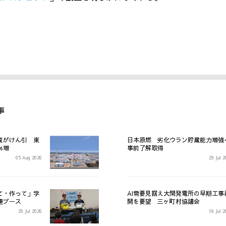
事
資がけん引 東
日本原燃 劣化ウラン貯蔵能力増強
％増
事前了解取得
05 Aug 2026
29 Jul 
て・作って」学
AI需要見据え大間発電所の早期工事
連ブース
開を要望 三ヶ町村協議会
29 Jul 2026
16 Jul 