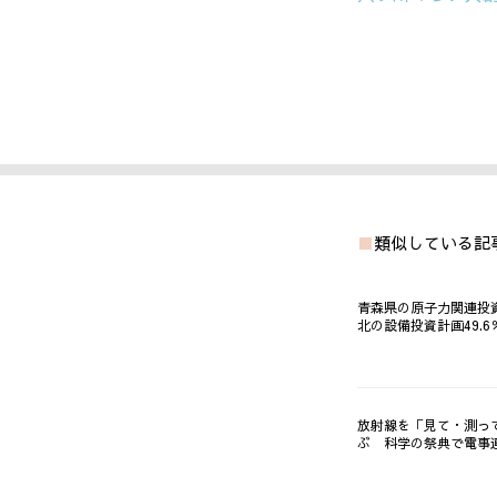
類似している記
青森県の原子力関連投
北の設備投資計画49.6
放射線を「見て・測っ
ぶ 科学の祭典で電事