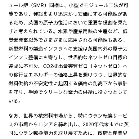
ュール炉（
SMR
）同様に、小型でモジュール工法が可
能であり、建設をより迅速かつ安価にする可能性があ
るため、英国の原子力復活において重要な役割を果た
すと考えられている。水素や産業用熱の生産など、低
炭素発電以外でさまざまに応用される可能性もある。
新型燃料の製造インフラへの支援は英国内外の原子力
インフラ整備にも寄与し、世界的なネットゼロ目標の
達成に不可欠。
CO2
排出量実質ゼロ（ネットゼロ）へ
の移行はエネルギーの価格上昇を避けつつ、世界的な
燃料供給の不安定性に起因する価格の乱高下から家計
を守り、手頃でクリーンな電力の供給に役立つとして
いる。
なお、世界の核燃料市場から、特にウラン転換サービ
スの市場からロシアを締め出し、
2020
年代末までに英
国にウラン転換能力を取り戻すために、政府と産業界