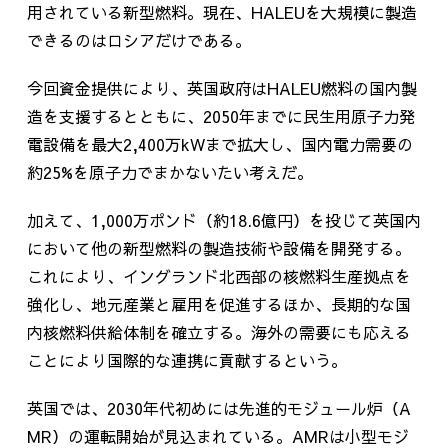
用されている新型燃料。現在、
HALEU
を大規模に製造
できるのはロシアだけである。
今回資金提供により、英国政府は
HALEU
燃料の国内製
造を支援するとともに、
2050
年までに民生用原子力発
電設備を最大
2,400
万
kW
まで拡大し、国内電力需要の
約
25%
を原子力でまかないたい考えだ。
加えて、
1,000
万ポンド（約
18.6
億円）を投じて英国内
において他の新型燃料の製造技術や設備を開発する。
これにより、イングランド北西部の核燃料生産拠点を
強化し、地元産業と雇用を促進するほか、長期的な国
内核燃料供給体制を確立する。海外の需要にも応える
ことにより国際的な連携に貢献するという。
英国では、
2030
年代初めには先進的モジュール炉（
A
MR
）の運転開始が見込まれている。
AMR
は小型モジ