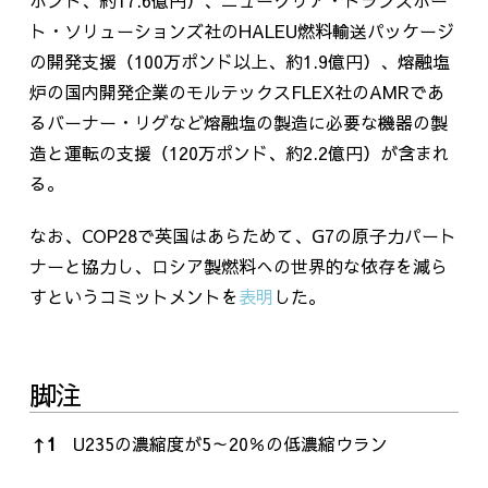
ト・ソリューションズ社の
HALEU
燃料輸送パッケージ
の開発支援（
100
万ポンド以上、約
1.9
億円）、熔融塩
炉の国内開発企業のモルテックス
FLEX
社の
AMR
であ
るバーナー・リグなど熔融塩の製造に必要な機器の製
造と運転の支援（
120
万ポンド、約
2.2
億円）が含まれ
る。
なお、
COP28
で英国はあらためて、
G7
の原子力パート
ナーと協力し、ロシア製燃料への世界的な依存を減ら
すというコミットメントを
表明
した。
脚注
脚注
↑
1
U235の濃縮度が
5
～
20
％の低濃縮ウラン