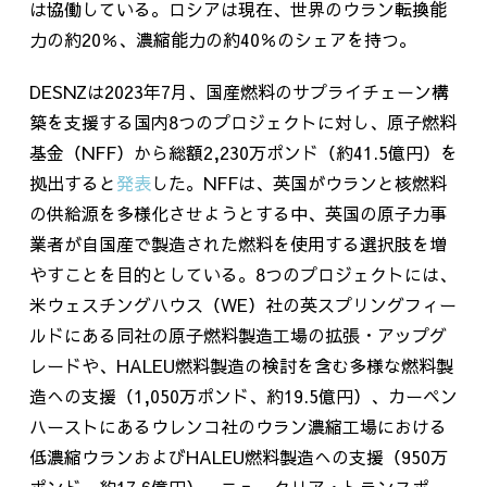
は協働している。ロシアは現在、世界のウラン転換能
力の約
20
％、濃縮能力の約
40
％のシェアを持つ。
DESNZ
は
2023
年
7
月、国産燃料のサプライチェーン構
築を支援する国内
8
つのプロジェクトに対し、原子燃料
基金（
NFF
）から総額
2,230
万ポンド（約
41.5
億円）を
拠出すると
発表
した。
NFF
は、英国がウランと核燃料
の供給源を多様化させようとする中、英国の原子力事
業者が自国産で製造された燃料を使用する選択肢を増
やすことを目的としている。
8
つのプロジェクトには、
米ウェスチングハウス（
WE
）社の英スプリングフィー
ルドにある同社の原子燃料製造工場の拡張・アップグ
レードや、
HALEU
燃料製造の検討を含む多様な燃料製
造への支援（
1,050
万ポンド、約
19.5
億円）、カーペン
ハーストにあるウレンコ社のウラン濃縮工場における
低濃縮ウランおよび
HALEU
燃料製造への支援（
950
万
ポンド、約
17.6
億円）、ニュークリア・トランスポー