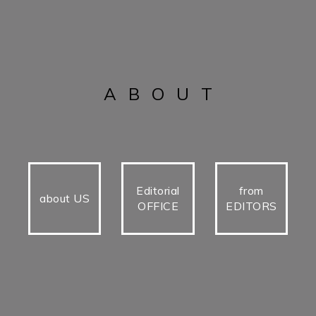
ABOUT
Editorial
from
about US
OFFICE
EDITORS