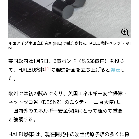
米国アイダホ国立研究所(INL)で製造されたHALEU燃料ペレット ©I
NL
英国政府は
1
月
7
日、
3
億ポンド（約
558
億円）を投じ
[1]
て、HALEU燃料
の製造計画を立ち上げると
発表
し
た。
欧州では初の試みであり、英国エネルギー安全保障・
ネットゼロ省（
DESNZ
）の
C.
クティーニョ大臣は、
「国内外のエネルギー安全保障にとって極めて重要」
と強調する。
HALEU
燃料は、現在開発中の次世代原子炉の多くに採