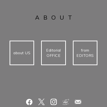
ABOUT
Editorial
from
about US
OFFICE
EDITORS