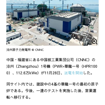
漳州原子力発電所 © CNNC
中国・福建省にある中国核工業集団公司（
CNNC
）の
漳州（
Zhangzhou
）
1
号機（
PWR=
華龍一号（
HPR100
0
）、
112.6
万
kWe
）が
11
月
28
日、
送電を開始
した。
同サイト内では、建設中の
4
基の華龍一号の最初の原子
炉である。今後、一連のテストを実施した後、営業運
転へ移行する。