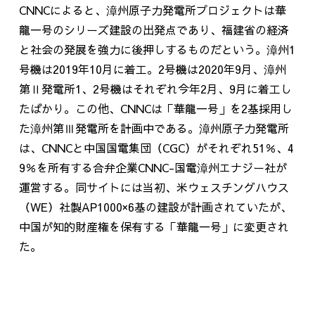
CNNCによると、漳州原子力発電所プロジェクトは華
龍一号のシリーズ建設の出発点であり、福建省の経済
と社会の発展を強力に後押しするものだという。漳州
1
号機は
2019
年
10
月に着工。
2
号機は
2020
年
9
月、漳州
第Ⅱ発電所
1
、
2
号機はそれぞれ今年
2
月、
9
月に着工し
たばかり。この他、
CNNC
は「華龍一号」を
2
基採用し
た漳州第Ⅲ発電所を計画中である。漳州原子力発電所
は、
CNNC
と中国国電集団（
CGC
）がそれぞれ
51
％、
4
9
％を所有する合弁企業
CNNC-
国電漳州エナジー社が
運営する。同サイトには当初、米ウェスチングハウス
（
WE
）社製
AP1000
×
6
基の建設が計画されていたが、
中国が知的財産権を保有する「華龍一号」に変更され
た。