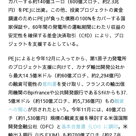
カバーする約
140
億ユーロ（
600
億ズロチ、約
2.3
兆
円）を
PEJ
に出資。この他、投資プロジェクトの資金
調達のために
PEJ
が負った債務の
100%
をカバーする国
家保証や、
60
年間の発電所の運転期間にわたり収益の
安定性を確保する差金決済取引（
CfD
）により、プロ
ジェクトを支援するとしている。
PEJによると今年
12
月に入ってから、第1原子力発電所
のプロジェクト支援に向けて、カナダ輸出開発公社か
ら最大
14.5
億米ドル（約
60
億ズロチ、約
2,294
億円）
の融資可能性の
意向書
を受け取り、フランスの輸出信
用機関の
Bpifrance
や公共開発銀行である
Sfil
からも
37.
5
億米ドル（約
150
億ズロチ、約
5,736
億円）もの
融資
への関心
が示されたという。今年
11
月には、
40
億ズロ
チ（約
1,530
億円）規模の融資支援を検討する米国国際
開発金融公社（
DFC
）と
基本合意書（LOI）に調印
。米
輸出入銀行（
US EXIM
）も約
700
億ズロチ（約
2.7
兆