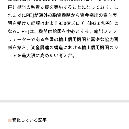
円）相当の融資支援を実施することになっており、こ
れまでに
PEJ
が海外の融資機関から資金拠出の意向表
明を受けた総額はおよそ
950
億ズロチ（約
3.6
兆円）に
なる。
PEJ
は、機器供給国を中心とする、輸出ファシ
リテーターである各国の輸出信用機関と緊密な協力関
係を築き、資金調達の構造における輸出信用機関のシ
ェアを最大限に高めたい考えだ。
類似している記事