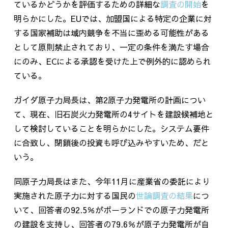
ているかどうかを評価するための詳細な
調査の開始
を
明らかにした。EUでは、加盟国による特定の企業に対
する国家補助は域内競争を不当に歪める可能性がある
として原則禁止されており、一定の条件を満たす場合
にのみ、
EC
による承認を受けた上で例外的に認められ
ている。
ガイダ原子力局長は、第
2
原子力発電所の計画につい
て、現在、旧石炭火力発電所の
4
サイトを建設候補地と
して検討していることを明らかにした。システム要件
に合致し、閉鎖後の投資も呼び込みやすいため、だと
いう。
同原子力局長はまた、今年
11
月に産業省の委託により
実施された原子力に対する国民の
世論調査の結果
につ
いて、回答者の
92.5
％がポーランドでの原子力発電所
の建設を支持し、回答者の
79.6
％が原子力発電所が自