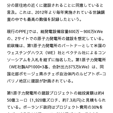
分の居住地の近くに建設されることに同意していると
言及。これは、
2012
年より毎年実施されている世論調
査の中でも最高の数値を記録したという。
現行の
PPEJ
では、総発電設備容量
600
万～
900
万
kWe
の、
2
サイトでの原子力発電所の建設を想定している。
前政権は、第
1
原子力発電所のパートナーとして米国の
ウェスチングハウス（
WE
）社とベクテル社によるコン
ソーシアムを入札を経ずに指名した。第
1
原子力発電所
（
WE
社製
AP1000
×
3
基、合計出力
375
万
kWe
）は、同
国北部ポモージェ県ホチェボ自治体内のルビアトボ
–
コ
パリノ地区に建設が計画されている。
第
1
原子力発電所の建設プロジェクトの総投資額は約
4
50
億ユーロ（
1,920
億ズロチ、約
7.3
兆円
)
と見積もられ
ている。ポーランド政府はプロジェクト費用の
30%
を