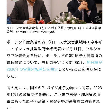
ヴロースナ産業省次官（左）とガイダ原子力局長（右）による記者
会見 © Ministerstwo Przemysłu
ポーランド産業省の
W.
ヴロースナ次官兼戦略エネルギ
ー・インフラ担当政府全権代表は
12
月
11
日、ワルシャ
ワで記者会見を行い、ポーランドの第
1
原子力発電所の
運転開始について、当初の予定より
3
年遅れ、
初号機が
2036年の営業運転開始を想定
していることを明らかに
した。
同会見には、同省の
P.
ガイダ原子力局長も同席。
2023
年
12
月の政権交代を機に、これまで気候・環境省の所
掌にあった原子力政策・開発分野が産業省に移管され
た。