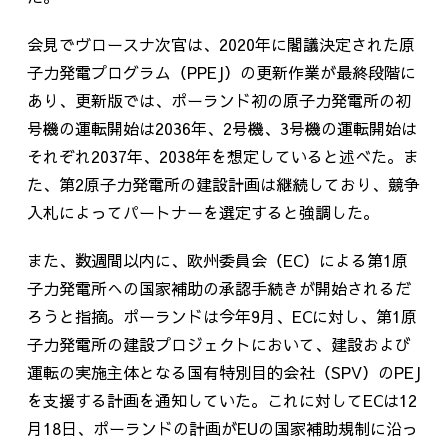
会見でヴロースナ次官は、
2020
年に閣議決定された原
子力発電プログラム（
PPEJ
）の更新作業が最終段階に
あり、更新版では、ポーランド初の原子力発電所の初
号機の運転開始は
2036
年、
2
号機、
3
号機の運転開始は
それぞれ
2037
年、
2038
年を想定していると述べた。ま
た、第
2
原子力発電所の建設計画は継続しており、競争
入札によってパートナーを選定すると強調した。
また、数週間以内に、欧州委員会（
EC
）による第
1
原
子力発電所への国家補助の承認手続きが開始されるだ
ろうと指摘。ポーランドは今年
9
月、ECに対し、第
1
原
子力発電所の建設プロジェクトにおいて、建設および
運転の実施主体となる国有特別目的会社（
SPV
）の
PEJ
を支援する計画を通知していた。これに対して
EC
は
12
月
18
日、ポーランドの計画が
EU
の国家補助規制に沿っ