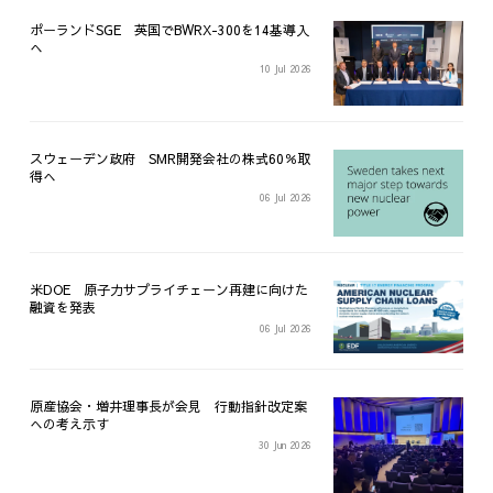
ポーランドSGE 英国でBWRX-300を14基導入
へ
10 Jul 2026
スウェーデン政府 SMR開発会社の株式60％取
得へ
06 Jul 2026
米DOE 原子力サプライチェーン再建に向けた
融資を発表
06 Jul 2026
原産協会・増井理事長が会見 行動指針改定案
への考え示す
30 Jun 2026