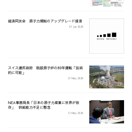
経済同友会 原子力規制のアップグレード提言
01 Jun 2026
スイス連邦政府 既設原子炉の80年運転「技術
的に可能」
21 May 2026
NEA事務局長「日本の原子力産業に世界が依
存」 供給能力不足に懸念
13 May 2026