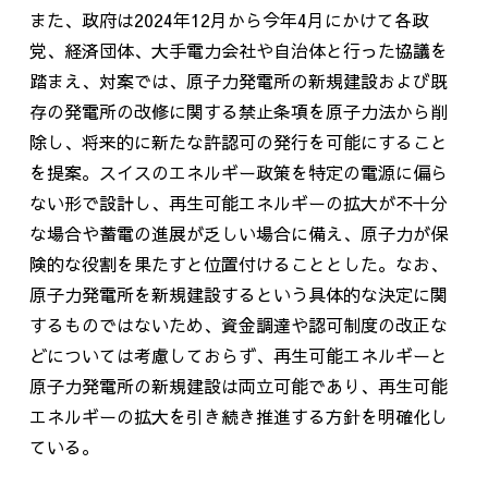
また、政府は2024年
12
月から今年
4
月にかけて各政
党、経済団体、大手電力会社や自治体と行った協議を
踏まえ、対案では、原子力発電所の新規建設および既
存の発電所の改修に関する禁止条項を原子力法から削
除し、将来的に新たな許認可の発行を可能にすること
を提案。スイスのエネルギー政策を特定の電源に偏ら
ない形で設計し、再生可能エネルギーの拡大が不十分
な場合や蓄電の進展が乏しい場合に備え、原子力が保
険的な役割を果たすと位置付けることとした。なお、
原子力発電所を新規建設するという具体的な決定に関
するものではないため、資金調達や認可制度の改正な
どについては考慮しておらず、再生可能エネルギーと
原子力発電所の新規建設は両立可能であり、再生可能
エネルギーの拡大を引き続き推進する方針を明確化し
ている。