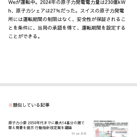
We
が運転中。
2024
年の原子力発電電力量は
230
億
kW
h
、原子力シェアは
27
％だった。スイスの原子力発電
所には運転期間の制限はなく、安全性が保証されるこ
とを条件に、当局の承認を得て、運転期間を設定する
ことができる。
類似している記事
原子力小委 2050年代までに最大14基分の建て
替え需要を提示 行動指針改定案を議論
09 Jun 2026