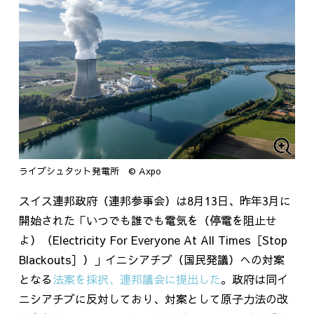
ライプシュタット発電所 © Axpo
スイス連邦政府（連邦参事会）は
8
月
13
日、昨年
3
月に
開始された「いつでも誰でも電気を（停電を阻止せ
よ）（
Electricity For Everyone At All Times
［
Stop
Blackouts
］）」イニシアチブ（国民発議）への対案
となる
法案を採択、連邦議会に提出した
。政府は同イ
ニシアチブに反対しており、対案として原子力法の改