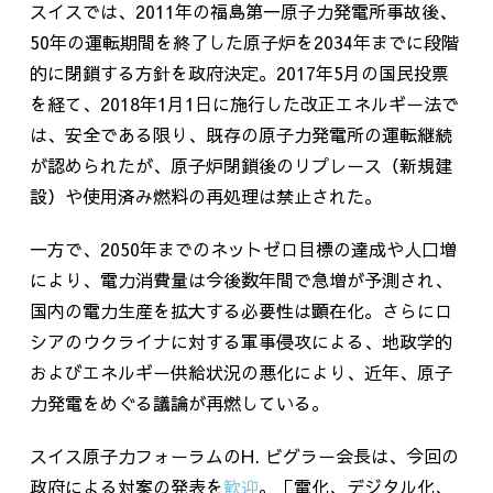
スイスでは、
2011
年の福島第一原子力発電所事故後、
50
年の運転期間を終了した原子炉を
2034
年までに段階
的に閉鎖する方針を政府決定。
2017
年
5
月の国民投票
を経て、
2018
年
1
月
1
日に施行した改正エネルギー法で
は、安全である限り、既存の原子力発電所の運転継続
が認められたが、原子炉閉鎖後のリプレース（新規建
設）や使用済み燃料の再処理は禁止された。
一方で、
2050
年までのネットゼロ目標の達成や人口増
により、電力消費量は今後数年間で急増が予測され、
国内の電力生産を拡大する必要性は顕在化。さらにロ
シアのウクライナに対する軍事侵攻による、地政学的
およびエネルギー供給状況の悪化により、近年、原子
力発電をめぐる議論が再燃している。
スイス原子力フォーラムの
H.
ビグラー会長は、今回の
政府による対案の発表を
歓迎
。「電化、デジタル化、