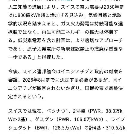
人工知能の進展により、スイスの電力需要は
2050
年ま
でに
900
億
kWh
超に増加する見込み。気候目標と地政
学的状況を踏まえると、ガス火力発電は持続可能な選
択肢ではなく、再生可能エネルギーの拡大は停滞す
る。低炭素電源を含む計画は、より適切なアプローチ
であり、原子力発電所の新規建設禁止の撤廃は重要な
一歩である」と指摘した。
今後、スイス連邦議会はイニシアチブと政府の対案を
審議、
2026
年
8
月までに決定する必要があるが、同イ
ニシアチブが撤回されないかぎり、国民投票で最終決
定されるという。
スイスでは現在、ベツナウ
1
、
2
号機（
PWR
、
38.0
万
k
We×2
基）、ゲスゲン（
PWR
、
106.0
万
kWe
）、ライプ
シュタット（
BWR
、
128.5
万
kWe
）の計
4
基・
310.5
万
k