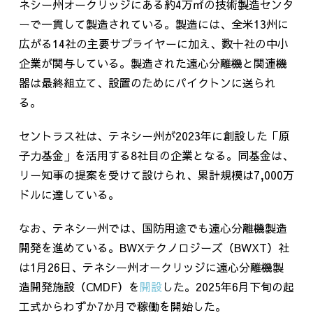
ネシー州オークリッジにある約4万㎡の技術製造センタ
ーで一貫して製造されている。製造には、全米
13
州に
広がる
14
社の主要サプライヤーに加え、数十社の中小
企業が関与している。製造された遠心分離機と関連機
器は最終組立て、設置のためにパイクトンに送られ
る。
セントラス社は、テネシー州が
2023
年に創設した「原
子力基金」を活用する
8
社目の企業となる。同基金は、
リー知事の提案を受けて設けられ、累計規模は
7,000
万
ドルに達している。
なお、テネシー州では、国防用途でも遠心分離機製造
開発を進めている。
BWX
テクノロジーズ（
BWXT
）社
は
1
月
26
日、テネシー州オークリッジに遠心分離機製
造開発施設（
CMDF
）を
開設
した。
2025
年
6
月下旬の起
工式からわずか
7
か月で稼働を開始した。