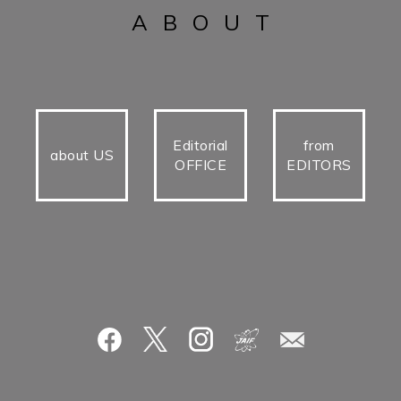
ABOUT
Editorial
from
about US
OFFICE
EDITORS