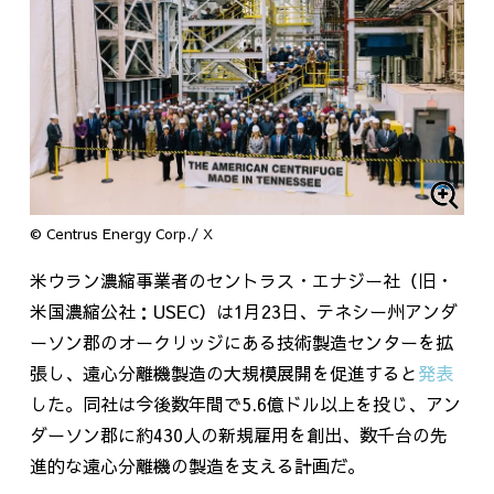
© Centrus Energy Corp./ X
米ウラン濃縮事業者のセントラス・エナジー社（旧・
米国濃縮公社：
USEC
）は
1
月
23
日、テネシー州アンダ
ーソン郡のオークリッジにある技術製造センターを拡
張し、遠心分離機製造の大規模展開を促進すると
発表
した。同社は今後数年間で
5.6
億ドル以上を投じ、アン
ダーソン郡に約
430
人の新規雇用を創出、数千台の先
進的な遠心分離機の製造を支える計画だ。