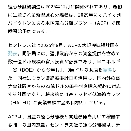
遠心分離機製造は
2025
年
12
月に開始されており、最初
に生産される新型遠心分離機は、
2029
年にオハイオ州
パイクトンにある米国遠心分離プラント（
ACP
）で稼
働開始予定である。
セントラス社は
2025
年
9
月、
ACP
の大規模拡張計画を
発表
。同計画には、連邦政府からの資金提供を含めて
数十億ドル規模の官民投資が必要であり、米エネルギ
ー省（
DOE
）から今年
1
月、
9
億ドルの助成を
獲得
し
た。同社はウラン濃縮拡張計画を活用し、国内外の電
力会社顧客からの
23
億ドルの条件付き購入契約に対応
する計画であり、将来的には高アッセイ低濃縮ウラン
（
HALEU
）の商業規模生産も目標としている。
ACPは、国産の遠心分離機と関連機器を用いて稼働す
る唯一の国内施設。セントラス社の遠心分離機は、テ