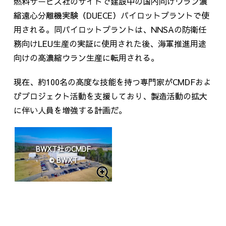
燃料サービス社のサイトで建設中の国内向けウラン濃
縮遠心分離機実験（
DUECE
）パイロットプラントで使
用される。同パイロットプラントは、
NNSA
の防衛任
務向け
LEU
生産の実証に使用された後、海軍推進用途
向けの高濃縮ウラン生産に転用される。
現在、約
100
名の高度な技能を持つ専門家が
CMDF
およ
びプロジェクト活動を支援しており、製造活動の拡大
に伴い人員を増強する計画だ。
BWXT社のCMDF
© BWXT