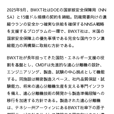
2025年
9
月、
BWXT社は
DOEの国家核安全保障局（
NN
SA
）と
15
億ドル規模の契約を締結。防衛需要向けの濃
縮ウランの安全かつ確実な供給を確保する
NNSA
戦略
を支援するプログラムの一環で、
BWXT
社は、米国の
国家安全保障上の優先事項である完全な国内ウラン濃
縮能力の再構築に取組む方針である。
BWXT社が長年担ってきた国防・エネルギー支援の役
割を基盤とし、
CMDF
は先進的な遠心分離機の設計、
エンジニアリング、製造、試験の中心拠点として機能
する。同施設は精密製造スペース、社内品質保証・試
験能力、将来の遠心分離機生産を支える専門インフラ
を備え、遠心分離機技術の開発から製造準備段階への
移行を加速する方針である。製造された遠心分離機
は、テネシー州アーウィンにある
BWXT
社傘下の原子