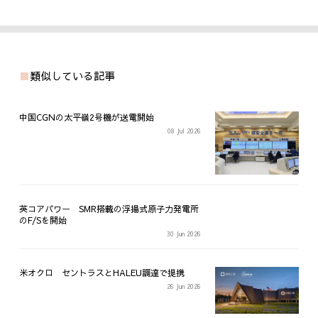
類似している記事
中国CGNの太平嶺2号機が送電開始
08 Jul 2026
英コアパワー SMR搭載の浮揚式原子力発電所
のF/Sを開始
30 Jun 2026
米オクロ セントラスとHALEU調達で提携
26 Jun 2026