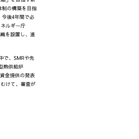
体制の構築を目指
、今後
4
年間で必
エネルギー庁
組織を設置し、進
中で、SMRや先
型熱供給炉
資金提供の発表
にむけて、審査が