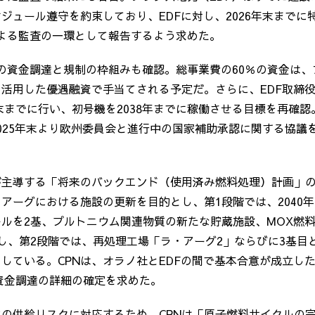
ケジュール遵守を約束しており、
EDF
に対し、
2026
年末までに
よる監査の一環として報告するよう求めた。
の資金調達と規制の枠組みも確認。総事業費の
60
％の資金は、
を活用した優遇融資で手当てされる予定だ。さらに、
EDF
取締
末までに行い、初号機を
2038
年までに稼働させる目標を再確認
025
年末より欧州委員会と進行中の国家補助承認に関する協議
が主導する「将来のバックエンド（使用済み燃料処理）計画」
・アーグにおける施設の更新を目的とし、第
1
段階では、
2040
年
ールを
2
基、プルトニウム関連物質の新たな貯蔵施設、
MOX
燃
し、第
2
段階では、再処理工場「ラ・アーグ
2
」ならびに
3
基目
としている。
CPN
は、オラノ社と
EDF
の間で基本合意が成立し
資金調達の詳細の確定を求めた。
ンの供給リスクに対応するため、
CPN
は「原子燃料サイクルの