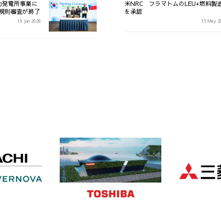
力発電所事業に
米NRC フラマトムのLEU+燃料製
金規則審査が終了
を承認
19 Jun 2026
15 May 2