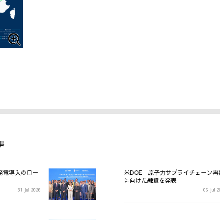
事
発電導入のロー
米DOE 原子力サプライチェーン再
に向けた融資を発表
31 Jul 2026
06 Jul 