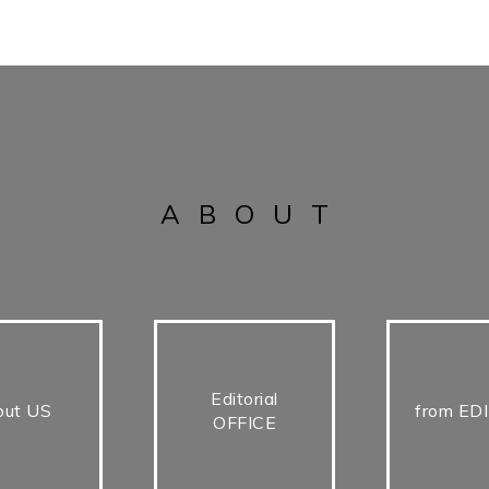
ABOUT
Editorial
out US
from ED
OFFICE