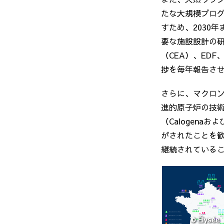
たな大規模プロ
すため、
2030
年
要な施設設計の
（
CEA
）、
EDF
捗を毎年報告さ
さらに、マクロン
進的原子炉の技
（
Calogena
およ
がされたことを
継続されている
© Élysée