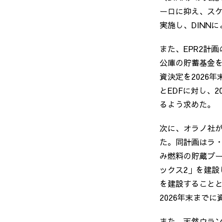
ーロに抑え、ス
実施し、
DINN
に
また、
EPR2
計画
公庫の貯蓄基金
資決定を
2026
年
と
EDF
に対し、
2
るよう求めた。
次に、オラノ社
た。同計画はラ
み燃料の貯蔵プ
ックス
2
」を建設
を建設すること
2026
年末までに
また、天然ウラ