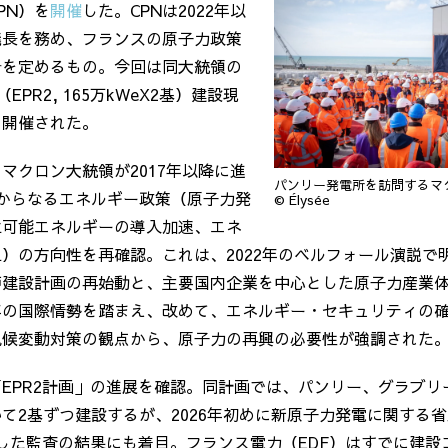
PN
）を
開催
した。CPNは
2022
年以
議長を務め、フランスの原子力政策
針を定めるもの。今回は同大統領の
（
EPR2, 165
万
kWeX2
基）建設現
、開催された。
、マクロン大統領が
2017
年以降に進
パンリー発電所を訪問するマ
からなるエネルギー政策（原子力発
© Élysée
生可能エネルギーの導入加速、エネ
上）の方向性を再確認。これは、
2022
年のベルフォール演説で
炉建設計画の再始動と、主要国内企業を中心とした原子力産業
年の国際情勢を踏まえ、改めて、エネルギー・セキュリティの
気候変動対策の観点から、原子力の再興の必要性が強調された
「
EPR2
計画」の進展を確認。同計画では、パンリー、グラブリ
いて
2
基ずつ建設するが、
2026
年初めに新原子力発電に関する省
した監査の結果にも着目。フランス電力（
EDF
）はすでに建設