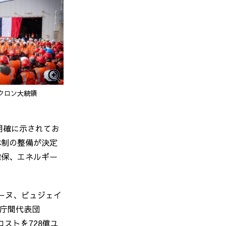
クロン大統領
明確に示されてお
体制の整備が決定
確保、エネルギー
。
ーヌ、ビュジェイ
庁間代表団
コストを
728
億ユ