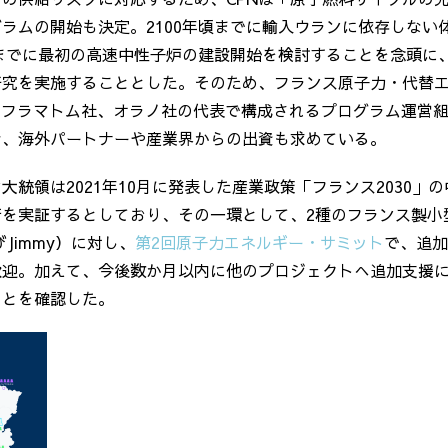
グラムの開始も決定。
2100
年頃までに輸入ウランに依存しない
までに最初の高速中性子炉の建設開始を検討することを念頭に
研究を実施することとした。そのため、フランス原子力・代替
、フラマトム社、オラノ社の代表で構成されるプログラム運営
せ、海外パートナーや産業界からの出資も求めている。
大統領は2021年10月に発表した産業政策「フランス
2030
」の
術を実証するとしており、その一環として、
2
種のフランス製小
び
Jimmy
）に対し、
第2回原子力エネルギー・サミット
で、追加
歓迎。加えて、今後数か月以内に他のプロジェクトへ追加支援
ことを確認した。