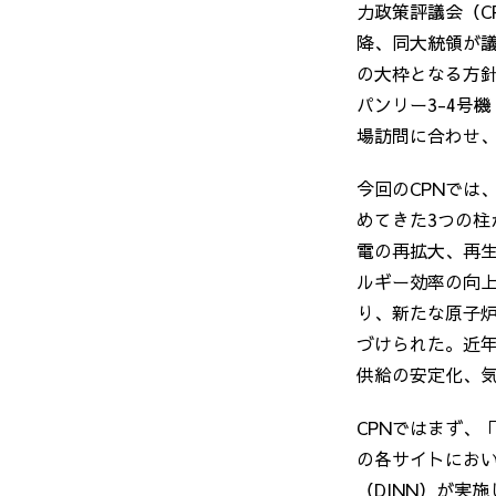
力政策評議会（
C
降、同大統領が
の大枠となる方
パンリー
3-
4
号機
場訪問に合わせ
今回の
CPN
では
めてきた
3
つの柱
電の再拡大、再
ルギー効率の向
り、新たな原子
づけられた。近
供給の安定化、
CPNではまず、
の各サイトにお
（
DINN
）が実施