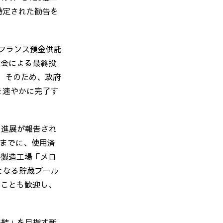
特定された勧告を
フランス預金供託
役会による最終投
。そのため、政府
を速やかに完了す
の進展が報告され
までに、使用済
料製造工場「メロ
となる貯蔵プール
たことも歓迎し、
完結」を目指す新