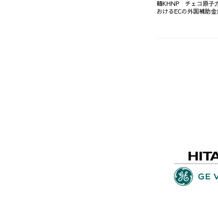
韓KHNP チェコ原子
おけるECの外国補助