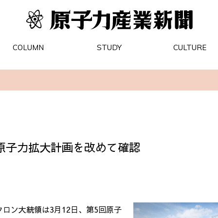
COLUMN
STUDY
CULTURE
原子力拡大計画を改めて確認
クロン大統領は
3
月
12
日、第
5
回原子