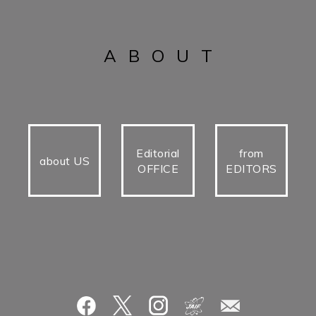
ABOUT
Editorial
from
about US
OFFICE
EDITORS