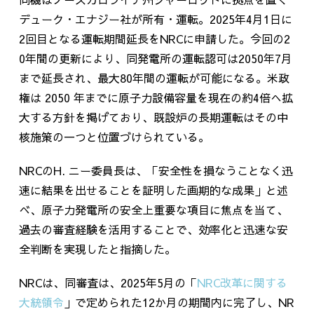
デューク・エナジー社が所有・運転。
2025
年
4
月
1
日に
2
回目となる運転期間延長を
NRC
に申請した。今回の
2
0
年間の更新により、同発電所の運転認可は
2050
年
7
月
まで延長され、最大
80
年間の運転が可能になる。米政
権は 2050 年までに原子力設備容量を現在の約4倍へ拡
大する方針を掲げており、既設炉の長期運転はその中
核施策の一つと位置づけられている。
NRCの
H.
ニー委員長は、「安全性を損なうことなく迅
速に結果を出せることを証明した画期的な成果」と述
べ、原子力発電所の安全上重要な項目に焦点を当て、
過去の審査経験を活用することで、効率化と迅速な安
全判断を実現したと指摘した。
NRCは、同審査は、
2025
年
5
月の「
NRC
改革に関する
大統領令
」で定められた
12
か月の期間内に完了し、
NR