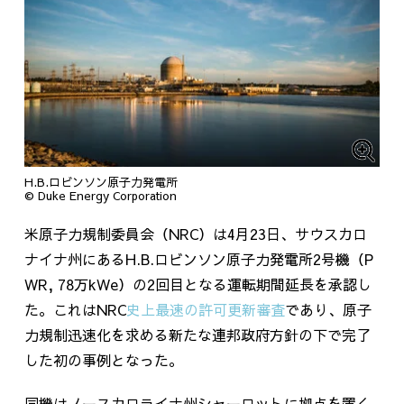
H.B.ロビンソン原子力発電所
© Duke Energy Corporation
米原子力規制委員会（
NRC
）は
4
月
23
日、サウスカロ
ナイナ州にある
H.B.
ロビンソン原子力発電所
2
号機（
P
WR, 78
万
kWe
）の
2
回目となる運転期間延長を承認し
た。これは
NRC
史上最速の許可更新審査
であり、原子
力規制迅速化を求める新たな連邦政府方針の下で完了
した初の事例となった。
同機はノースカロライナ州シャーロットに拠点を置く