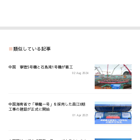
類似している記事
中国 寧徳5号機と石島湾1号機が着工
02 Aug 2024
中国海南省で「華龍一号」を採用した昌江II期
工事の建設が正式に開始
01 Apr 2021