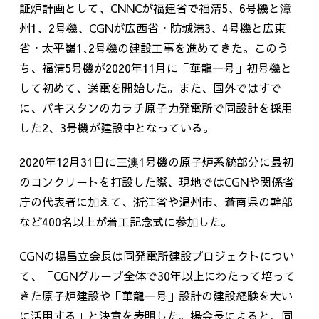
証炉計画として、CNNCが福建省で福清5、6号機と漳
州1、2号機、CGNが広西省・防城港3、4号機と広東
省・太平嶺1､2号機の建設工事を進めてきた。このう
ち、福清5号機が2020年11月に「華龍一号」初号機と
して初めて、送電を開始した。また、国外ではすで
に、パキスタンのカラチ原子力発電所で同設計を採用
した2、3号機が建設中となっている。
2020年12月31日に三澳1号機の原子炉系統部分に最初
のコンクリートを打設した際、現地ではCGNや関係省
庁の代表者に加えて、浙江省や温州市、蒼南県の幹部
など400名以上が着工記念式に参加した。
CGNの揚昌立会長は同発電所建設プロジェクトについ
て、「CGNグループ全体で30年以上にわたって培って
きた原子炉建設や「華龍一号」設計の建設経験を大い
に活用する」と決意を表明した。揚会長によると、同