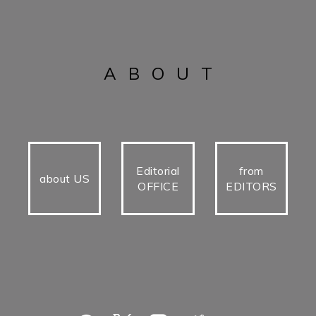
ABOUT
Editorial
from
about US
OFFICE
EDITORS