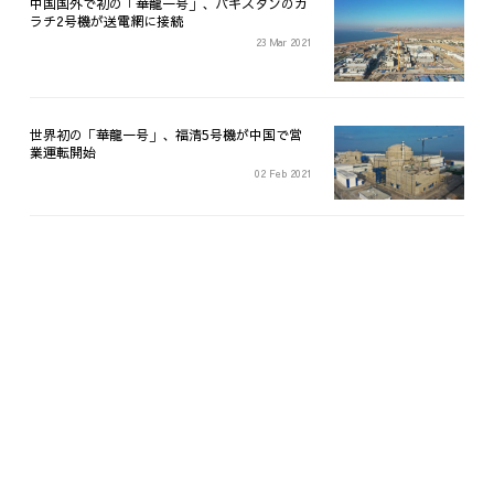
中国国外で初の「華龍一号」、パキスタンのカ
ラチ2号機が送電網に接続
23 Mar 2021
世界初の「華龍一号」、福清5号機が中国で営
業運転開始
02 Feb 2021