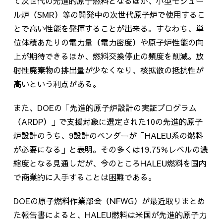
て次世代の先進的原子燃料となるほか、小型モジュー
ル炉（SMR）等の開発中の次世代原子炉で使用するこ
とで高い性能を発揮することが出来る。すなわち、単
位体積あたりの電力量（電力密度）や原子炉性能の向
上が期待できるほか、燃料交換停止の頻度を削減。放
射性廃棄物の排出量が少なくなり、核拡散の抵抗性が
高いという利点がある。
また、DOEの「先進的原子炉設計の実証プログラム
（ARDP）」で支援対象に選定された10の先進的原子
炉設計のうち、9設計のベンダーが「HALEU系の燃料
が必要になる」と表明。その多くは19.75％レベルの濃
縮度となる見通しだが、今のところHALEU燃料を国内
で商業的に入手することは困難である。
DOEの原子燃料作業部会（NFWG）が最近取りまとめ
た報告書によると、HALEU燃料は米国が先進的原子力