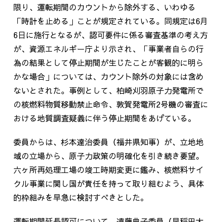
限り、運転期間のカウントから除外する、いわゆる
「時計を止める」ことが規定されている。同規定は6月
6日に施行となるが、認可要件に係る審査基準の考え方
が、資源エネルギー庁より示され、「事業者自らの行
為の結果として停止期間が生じたことが客観的に明ら
かな場合」については、カウント除外の対象には含め
ないとされた。事例として、柏崎刈羽原子力発電所で
の核燃料物質移動禁止命令、敦賀発電所2号機の審査に
おける地質調査疑義に伴う停止期間をあげている。
委員からは、杉本達治委員（福井県知事）が、立地地
域の立場から、原子力政策の明確化を引き続き要望。
六ヶ所再処理工場の竣工時期変更に鑑み、核燃料サイ
クル事業に関し国が責任を持って取り組むよう、具体
的枠組みを早急に検討すべきとした。
運転期間延長認可について、遠藤典子委員（早稲田大