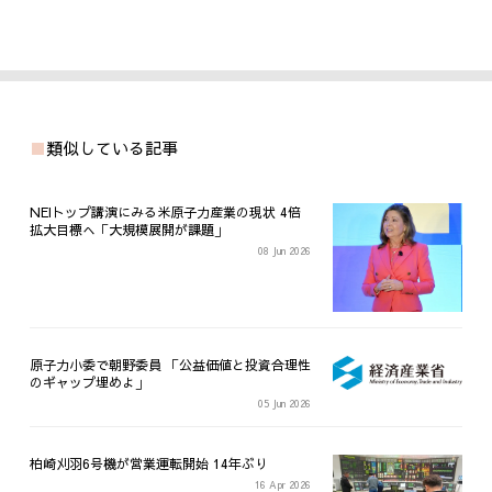
類似している記事
NEIトップ講演にみる米原子力産業の現状 4倍
拡大目標へ「大規模展開が課題」
08 Jun 2026
原子力小委で朝野委員 「公益価値と投資合理性
のギャップ埋めよ」
05 Jun 2026
柏崎刈羽6号機が営業運転開始 14年ぶり
16 Apr 2026