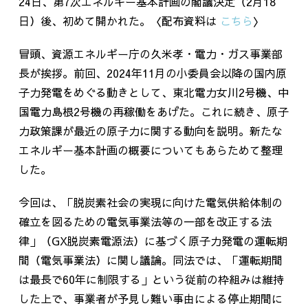
24日、第7次エネルギー基本計画の閣議決定（2月18
日）後、初めて開かれた。〈配布資料は
こちら
〉
冒頭、資源エネルギー庁の久米孝・電力・ガス事業部
長が挨拶。前回、2024年11月の小委員会以降の国内原
子力発電をめぐる動きとして、東北電力女川2号機、中
国電力島根2号機の再稼働をあげた。これに続き、原子
力政策課が最近の原子力に関する動向を説明。新たな
エネルギー基本計画の概要についてもあらためて整理
した。
今回は、「脱炭素社会の実現に向けた電気供給体制の
確立を図るための電気事業法等の一部を改正する法
律」（GX脱炭素電源法）に基づく原子力発電の運転期
間（電気事業法）に関し議論。同法では、「運転期間
は最長で60年に制限する」という従前の枠組みは維持
した上で、事業者が予見し難い事由による停止期間に