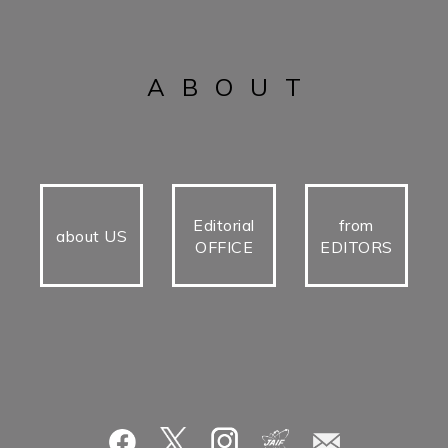
ABOUT
Editorial
from
about US
OFFICE
EDITORS