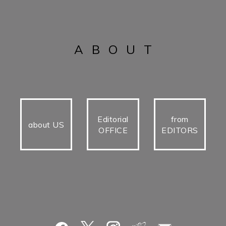
ABOUT
Editorial
from
about US
OFFICE
EDITORS