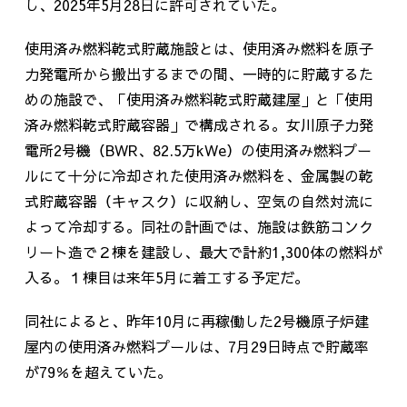
し、
2025
年
5
月
28
日に許可されていた。
使用済み燃料乾式貯蔵施設とは、使用済み燃料を原子
力発電所から搬出するまでの間、一時的に貯蔵するた
めの施設で、「使用済み燃料乾式貯蔵建屋」と「使用
済み燃料乾式貯蔵容器」で構成される。女川原子力発
電所
2
号機（
BWR
、
82.5
万
kWe
）の使用済み燃料プー
ルにて十分に冷却された使用済み燃料を、金属製の乾
式貯蔵容器（キャスク）に収納し、空気の自然対流に
よって冷却する。同社の計画では、施設は鉄筋コンク
リート造で２棟を建設し、最大で計約
1,300
体の燃料が
入る。１棟目は来年
5
月に着工する予定だ。
同社によると、昨年
10
月に再稼働した
2
号機原子炉建
屋内の使用済み燃料プールは、
7
月
29
日時点で貯蔵率
が
79
％を超えていた。