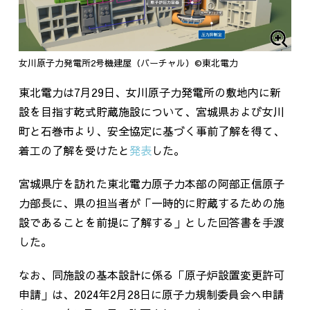
女川原子力発電所2号機建屋（バーチャル）©東北電力
東北電力は
7
月
29
日、女川原子力発電所の敷地内に新
設を目指す乾式貯蔵施設について、宮城県および女川
町と石巻市より、安全協定に基づく事前了解を得て、
着工の了解を受けたと
発表
した。
宮城県庁を訪れた東北電力原子力本部の阿部正信原子
力部長に、県の担当者が「一時的に貯蔵するための施
設であることを前提に了解する」とした回答書を手渡
した。
なお、同施設の基本設計に係る「原子炉設置変更許可
申請」は、
2024
年
2
月
28
日に原子力規制委員会へ申請