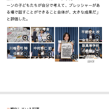
ーンの子どもたちが自分で考えて、プレッシャーがあ
る場で話すことができること自体が、大きな成果だ」
と評価した。
高校生自作
寒川琴音
平野宏太 校
のスケッチ
（ことね）
長
ブック
さん
会見には大
横田さくら
阪高等学校
こ さん
川端祐司 特
中村秀仁 助
の教諭（左
任教授
教
の2名）も
出席
類似している記事