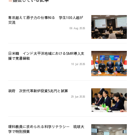
専攻超えて原子力の仕事知る 学生100人超が
交流
06 Aug 2026
日米韓 インド太平洋地域におけるSMR導入支
援で覚書締結
10 Jul 2026
政府 次世代革新炉投資5兆円と試算
29 Jun 2026
理科教員に求められる科学リテラシー 琉球大
学で特別授業