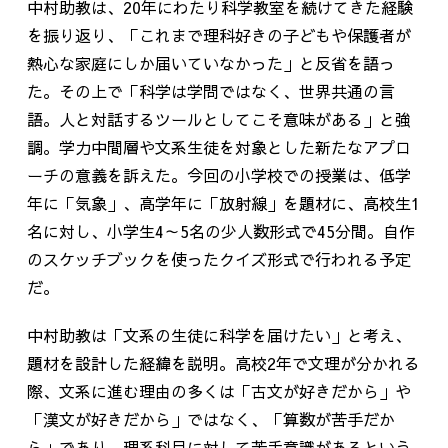
中村助教は、20年にわたり科学教室を続けてきた経験
を振り返り、「これまで理科好きの子どもや保護者が
熱心な家庭にしか届いていなかった」と反省を語っ
た。その上で「科学は学問ではなく、世界共通の言
語。人と対話するツールとしてこそ意味がある」と強
調。学力中間層や文系生徒を対象とした新たなアプロ
ーチの意義を訴えた。今回の小学校での授業は、低学
年に「気象」、高学年に「放射線」を題材に、高校生1
名に対し、小学生4～5名の少人数形式で45分間。自作
のスケッチブックを使ったクイズ形式で行われる予定
だ。
中村助教は「文系の生徒に科学を届けたい」と考え、
題材を設計した経緯を説明。高校2年で文理が分かれる
際、文系に進む理由の多くは「古文が好きだから」や
「漢文が好きだから」ではなく、「算数が苦手だか
ら」であり、理系科目に対して苦手意識があるという