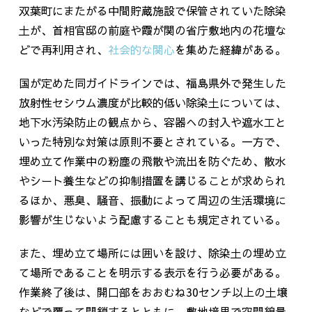
双葉町にまたがる中間貯蔵施設で保管されていた除染
土が、首相官邸の前庭や霞が関の省庁敷地内の花壇な
どで再利用され、
社会的な関心
を集めた経緯がある。
国が定めた同ガイドラインでは、福島県外で発生した
放射性セシウム濃度が比較的低い除染土については、
地下水汚染防止の観点から、容器への封入や遮水工と
いった特別な対策は原則不要とされている。一方で、
埋め立て作業中の粉塵の飛散や流出を防ぐため、散水
やシート養生などの抑制措置を講じることが求められ
るほか、悪臭、騒音、振動によって周辺の生活環境に
影響が生じないよう配慮することも規定されている。
また、埋め立て場所には囲いを設け、除染土の埋め立
て場所であることを明示する表示を行う必要がある。
作業終了後は、開口部をおおむね
30
センチ以上の土壌
などで覆って閉鎖するとともに、敷地境界で空間線量