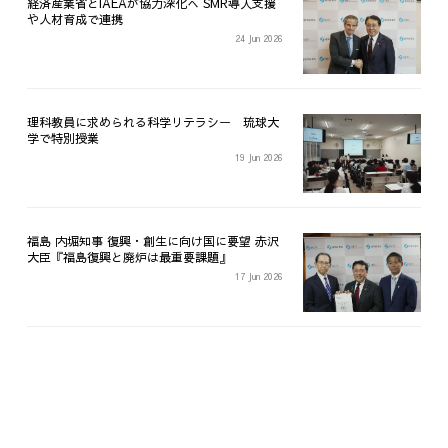
経済産業省とIAEAが協力深化へ SMR導入支援
や人材育成で連携
24 Jun 2026
理科教員に求められる科学リテラシー 琉球大
学で特別授業
19 Jun 2026
福島 内堀知事 復興・創生に向け国に要望 赤沢
大臣『福島復興と廃炉は最重要課題』
17 Jun 2026