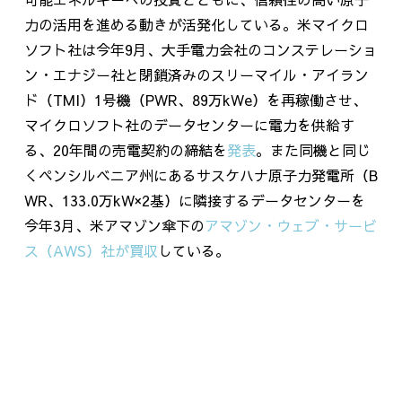
力の活用を進める動きが活発化している。米マイクロ
ソフト社は今年
9
月、大手電力会社のコンステレーショ
ン・エナジー社と閉鎖済みの
スリーマイル・アイラン
ド（TMI）1
号
機（
PWR
、89万
kWe
）を再稼働させ、
マイクロソフト社のデータセンターに電力を供給す
る、
20
年間の売電契約の締結を
発表
。また同機と同じ
くペンシルベニア州にあるサスケハナ原子力発電所（
B
WR
、
133.0
万
kW×2
基）に隣接するデータセンターを
今年
3
月、米アマゾン傘下の
アマゾン・ウェブ・サービ
ス（AWS
）社
が
買収
している。