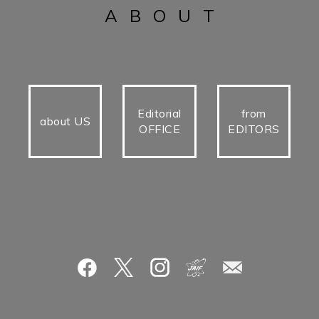
ABOUT
Editorial
from
about US
OFFICE
EDITORS