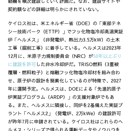
続機を順次建設していく計画だ。なお、建設サイトや
契約額などの詳細は明らかにされていない。
ケイロス社は、米エネルギー省（
DOE
）の「東部テネ
シー技術パーク（
ETTP
）」でフッ化物塩冷却高温実証
炉「ヘルメス」（非発電炉、熱出力
3.5
万
kW
）の土木
工事（掘削工事）に着手している。ヘルメスは
2023
年
12
月に、米原子力規制委員会（
NRC
）が
50
年以上ぶり
に建設を許可
した非水冷却炉だ。
TRISO
燃料（
3
重被
覆層・燃料粒子）と熔融フッ化物塩冷却材を組み合わ
せ、原子炉の設計を簡素化しているのが特徴で、
2027
年に運開予定。ヘルメスは、
DOE
による「先進的原子
炉実証プログラム（
ARDP
）」の支援対象炉でもあ
る。また、ヘルメスに隣接し、同炉を
2
基備えた実証プ
ラント「ヘルメス
2
」（発電炉、
2
万
kWe
）の建設許可
が昨年
7
月に申請されている。ケイロス社はこれらのヘ
ルメス・シリーズで得られる運転データやノウハウを