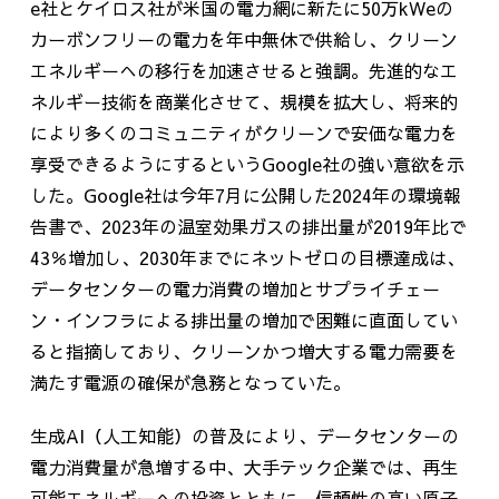
e
社とケイロス社が米国の電力網に新たに
50
万
kWe
の
カーボンフリーの電力を年中無休で供給し、クリーン
エネルギーへの移行を加速させると強調。先進的なエ
ネルギー技術を商業化させて、規模を拡大し、将来的
により多くのコミュニティがクリーンで安価な電力を
享受できるようにするという
Google
社の強い意欲を示
した。
Google
社は今年
7
月に公開した
2024
年の環境報
告書で、
2023
年の温室効果ガスの排出量が
2019
年比で
43
％増加し、
2030
年までにネットゼロの目標達成は、
データセンターの電力消費の増加とサプライチェー
ン・インフラによる排出量の増加で困難に直面してい
ると指摘しており、クリーンかつ増大する電力需要を
満たす電源の確保が急務となっていた。
生成
AI
（人工知能）の普及により、データセンターの
電力消費量が急増する中、大手テック企業では、再生
可能エネルギーへの投資とともに、信頼性の高い原子