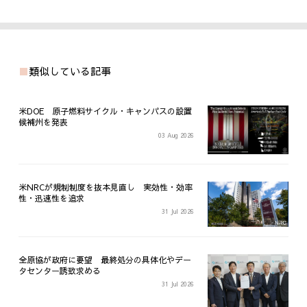
類似している記事
米DOE 原子燃料サイクル・キャンパスの設置
候補州を発表
03 Aug 2026
米NRCが規制制度を抜本見直し 実効性・効率
性・迅速性を追求
31 Jul 2026
全原協が政府に要望 最終処分の具体化やデー
タセンター誘致求める
31 Jul 2026