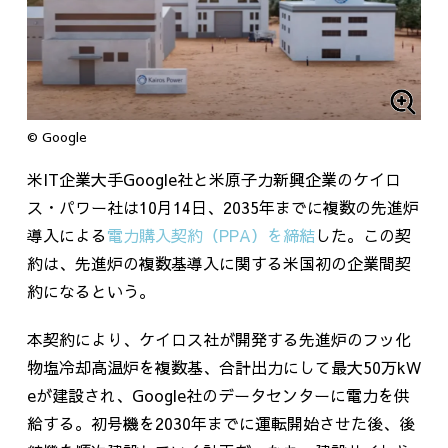
© Google
米
IT
企業大手
Google
社と米原子力新興企業のケイロ
ス・パワー社は
10
月
14
日、
2035
年までに複数の先進炉
導入による
電力購入契約（PPA）を締結
した。この契
約は、先進炉の複数基導入に関する米国初の企業間契
約になるという。
本契約により、ケイロス社が開発する先進炉のフッ化
物塩冷却高温炉を複数基、合計出力にして最大
50
万
kW
e
が建設され、
Google
社のデータセンターに電力を供
給する。初号機を
2030
年までに運転開始させた後、後