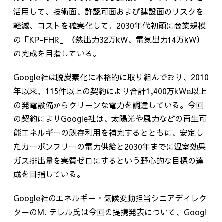
活用して、技術面、許認可面および建設面のリスクを
軽減、コストを確実化して、
2030
年代初頭に商業規模
の「
KP-FHR
」（熱出力
32
万
kW
、電気出力
14
万
kW
）
の完成を目指している。
Google社は脱炭素化に本格的に取り組んでおり、
2010
年以来、
115
件以上の契約により合計
1,400
万
kWe
以上
の発電設備からクリーンな電力を調達している。今回
の契約により
Google
社は、太陽光や風力などの再生可
能エネルギーの既存利用を補完するとともに、安定し
たカーボンフリーの電力供給と
2030
年までに温室効果
ガス排出量を実質ゼロにするという野心的な目標の達
成を目指している。
Google社のエネルギー・気候変動担当シニアディレク
ターの
M.
テレル氏は今回の提携発表について、
Googl