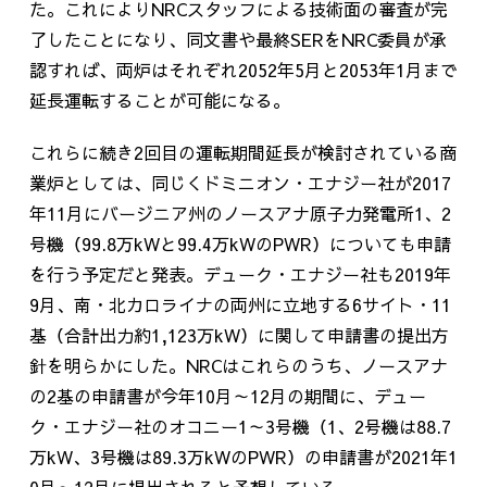
た。これによりNRCスタッフによる技術面の審査が完
了したことになり、同文書や最終SERをNRC委員が承
認すれば、両炉はそれぞれ2052年5月と2053年1月まで
延長運転することが可能になる。
これらに続き2回目の運転期間延長が検討されている商
業炉としては、同じくドミニオン・エナジー社が2017
年11月にバージニア州のノースアナ原子力発電所1、2
号機（99.8万kWと99.4万kWのPWR）についても申請
を行う予定だと発表。デューク・エナジー社も2019年
9月、南・北カロライナの両州に立地する6サイト・11
基（合計出力約1,123万kW）に関して申請書の提出方
針を明らかにした。NRCはこれらのうち、ノースアナ
の2基の申請書が今年10月～12月の期間に、デュー
ク・エナジー社のオコニー1～3号機（1、2号機は88.7
万kW、3号機は89.3万kWのPWR）の申請書が2021年1
0月～12月に提出されると予想している。