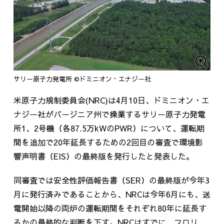
サリー原子力発電所 ©ドミニオン・エナジー社
米原子力規制委員会(NRC)は4月10日、ドミニオン・エ
ナジー社がバージニア州で操業するサリー原子力発電
所1、2号機（各87.5万kWのPWR）について、運転期
間を追加で20年延長するための2回目の審査で環境影
響声明書（EIS）の最終版を発行したと発表した。
同審査では安全性評価報告書（SER）の最終版が今年3
月に発行済みであることから、NRCは今年6月にも、送
電開始以降の両炉の運転期間をそれぞれ80年に延長す
るかの最終的な判断を下す。NRCはすでに、フロリ