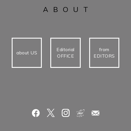
ABOUT
Editorial
from
about US
OFFICE
EDITORS