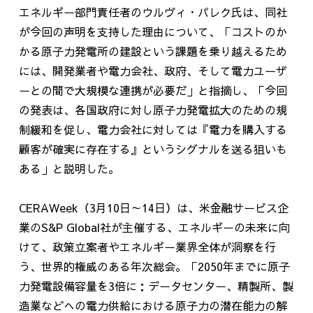
エネルギー部門責任者のウルヴィ・パレク氏は、同社
が今回の声明を支持した理由について、「コストのか
かる原子力発電所の建設という課題を乗り越えるため
には、開発業者や電力会社、政府、そして電力ユーザ
ーとの間で大規模な連携が必要だ」と指摘し、「今回
の発表は、各国政府に対し原子力発電拡大のための規
制緩和を促し、電力会社に対しては『電力を購入する
顧客が確実に存在する』というシグナルを送る狙いも
ある」と説明した。
CERAWeek（3月
10
日～
14
日）は、米金融サービス企
業のS&P Global社が主催する、エネルギーの未来に向
けて、政策立案者やエネルギー業界全体が洞察を行
う、世界的権威のある年次総会。「
2050
年までに原子
力発電設備容量を
3
倍に：データセンター、精製所、製
造業などへの電力供給における原子力の潜在能力の解