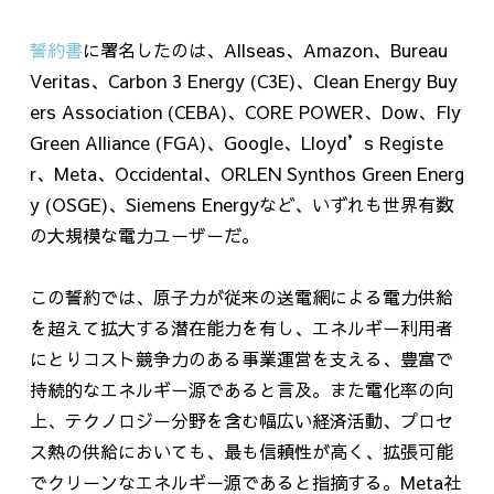
誓約書
に署名したのは、
Allseas
、
Amazon
、
Bureau
Veritas
、
Carbon 3 Energy (C3E)
、
Clean Energy Buy
ers Association (CEBA)
、
CORE POWER
、
Dow
、
Fly
Green Alliance (FGA)
、
Google
、
Lloyd’s Registe
r
、
Meta
、
Occidental
、
ORLEN Synthos Green Energ
y (OSGE)
、
Siemens Energy
など、いずれも世界有数
の大規模な電力ユーザーだ。
この誓約では、原子力が従来の送電網による電力供給
を超えて拡大する潜在能力を有し、エネルギー利用者
にとりコスト競争力のある事業運営を支える、豊富で
持続的なエネルギー源であると言及。また電化率の向
上、テクノロジー分野を含む幅広い経済活動、プロセ
ス熱の供給においても、最も信頼性が高く、拡張可能
でクリーンなエネルギー源であると指摘する。Meta社