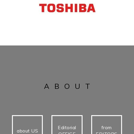
ABOUT
Editorial
from
about US
OFFICE
EDITORS