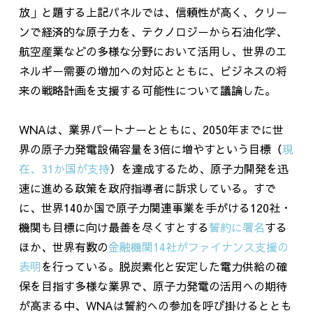
放」と題する上記パネルでは、信頼性が高く、クリー
ンで経済的な原子力を、テクノロジーから石油化学、
航空産業などの多様な分野において活用し、世界のエ
ネルギー需要の増加への対応とともに、ビジネスの将
来の戦略計画を支援する可能性について議論した。
WNAは、業界パートナーとともに、
2050
年までに世
界の原子力発電設備容量を
3
倍に増やすという目標（
現
在、31か国が支持
）を達成するため、原子力開発を迅
速に進める政策を政府指導者に訴求している。すで
に、世界
140
か国で原子力関連事業を手がける
120
社・
機関も目標に向け最善を尽くすとする
誓約に署名
する
ほか、世界有数の
金融機関14社がファイナンス支援の
表明
を行っている。脱炭素化と安定した電力供給の確
保を目指す多様な業界で、原子力発電の活用への期待
が高まる中、
WNA
は誓約への参加を呼び掛けるととも