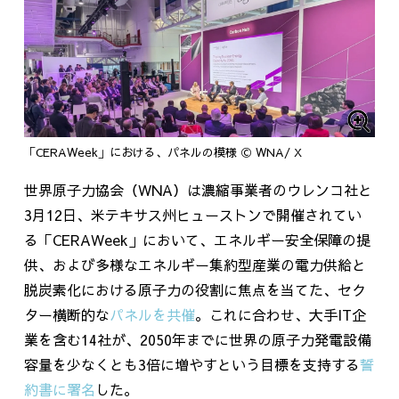
「CERAWeek」における、パネルの模様 Ⓒ WNA/ X
世界原子力協会（
WNA
）は濃縮事業者のウレンコ社と
3
月
12
日、米テキサス州ヒューストンで開催されてい
る「
CERAWeek
」において、エネルギー安全保障の提
供、および多様なエネルギー集約型産業の電力供給と
脱炭素化における原子力の役割に焦点を当てた、セク
ター横断的な
パネルを共催
。これに合わせ、大手
IT
企
業を含む
14
社が、2050年までに世界の原子力発電設備
容量を少なくとも
3
倍に増やすという目標を支持する
誓
約書に署名
した。