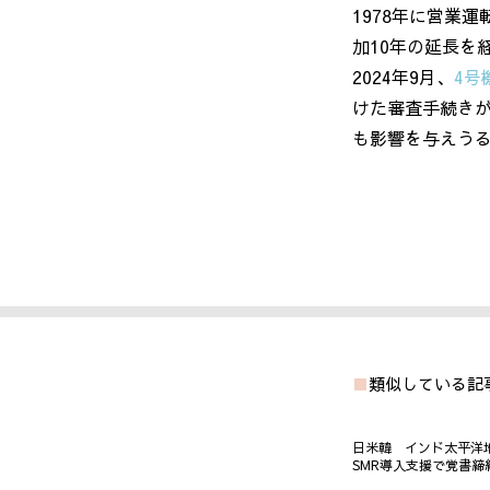
1978年に営業
加
10
年の延長を
2024
年
9
月、
4
号
けた審査手続き
も影響を与えう
類似している記
日米韓 インド太平洋
SMR導入支援で覚書締