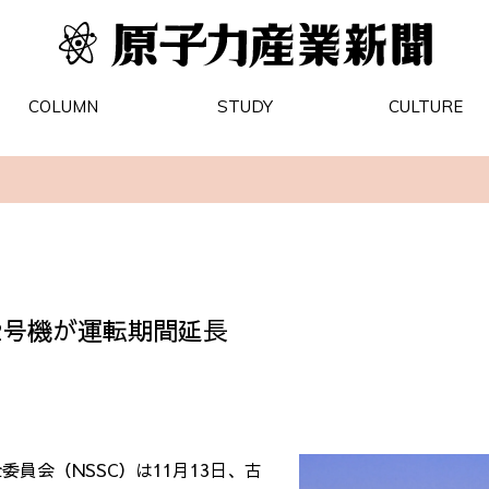
COLUMN
STUDY
CULTURE
2号機が運転期間延長
全委員会（
NSSC
）は
11
月
13
日、古