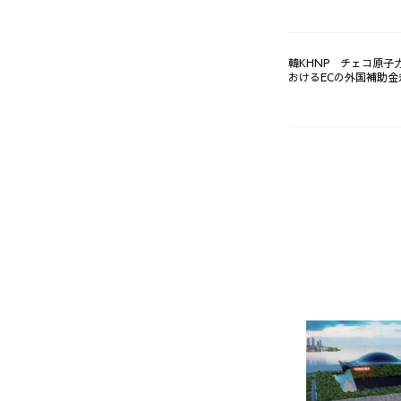
韓KHNP チェコ原子
おけるECの外国補助