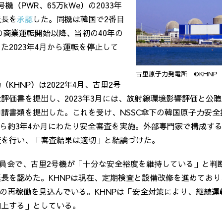
号機（
PWR
、
65
万
kWe
）の
2033
年
延長を
承認
した。同機は韓国で
2
番目
の商業運転開始以降、当初の
40
年の
した
2023
年
4
月から運転を停止して
古里原子力発電所 ©KHNP
力（
KHNP
）は
2022
年
4
月、古里
2
号
全評価書を提出し、
2023
年
3
月には、放射線環境影響評価と公聴
申請書類を提出した。これを受け、
NSSC
傘下の韓国原子力安全
ら約
3
年
4
か月にわたり安全審査を実施。外部専門家で構成す
査を行い、「審査結果は適切」と結論づけた。
員会で、古里
2
号機が「十分な安全裕度を維持している」と判
延長を認めた。
KHNP
は現在、定期検査と設備改修を進めており
の再稼働を見込んでいる。
KHNP
は「安全対策により、継続運
向上する」としている。