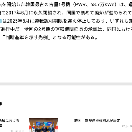
運転を開始した韓国最古の古里
1
号機（
PWR
、
58.7
万
kWe
）は、
経て
2017
年
6
月に永久閉鎖され、同国で初めて廃炉が進められ
機
は
2025
年
8
月に運転認可期限を迎え停止しており、いずれも
が進行中だ。今回の
2
号機の運転期間延長の承認は、同国におけ
る「判断基準を示す先例」となる可能性がある。
事
地域における
韓国 新規建設候補地が決定
結
22 Jun 
10 Jul 2026