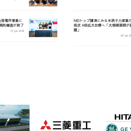
力発電所事業に
NEIトップ講演にみる米原子力産業
金規則審査が終了
現状 4倍拡大目標へ「大規模展開が課
題」
19 Jun 2026
08 Jun 