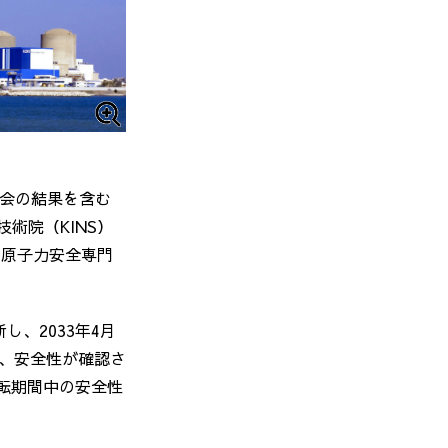
会の結果を含む
技術院（
KINS
）
る原子力安全専門
断し、
2033
年
4
月
、安全性が確認さ
転期間中の安全性