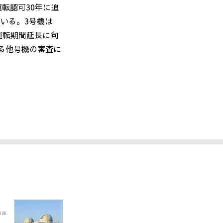
運転認可
30
年に追
ている。
3
号機は
運転期間延長に向
る他号機の審査に
2026