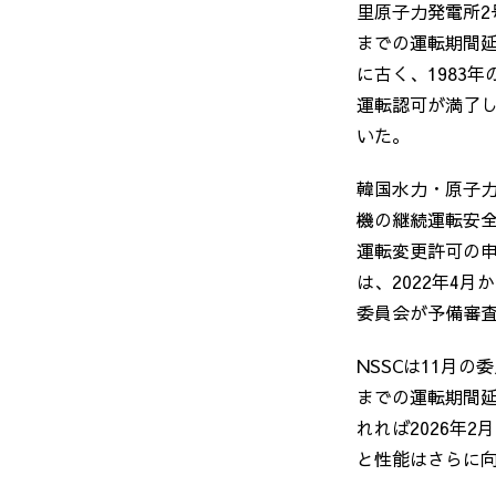
里原子力発電所
2
までの運転期間
に古く、
1983
年
運転認可が満了
いた。
韓国水力・原子
機の継続運転安
運転変更許可の
は、
2022
年
4
月か
委員会が予備審
NSSCは
11
月の委
までの運転期間
れれば
2026
年
2
月
と性能はさらに