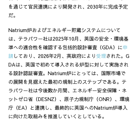
を通じて官民連携により開発され、
2030
年に完成予定
だ。
Natrium炉およびエネルギー貯蔵システムについて
は、テラパワー社は
2025
年
10
月、英国の安全・環境基
準への適合性を確認する包括的設計審査（
GDA
）に
申
請
しており、2026年
2
月、英政府により
受理
された。G
DAは、英国で初めて導入される炉型に対して実施され
る設計認証審査。
Natrium
炉にとっては、国際市場で
の展開を見据えた最初の規制上のステップである。テ
ラパワー社は今後数か月間、エネルギー安全保障・ネ
ットゼロ省（
DESNZ
）、原子力規制庁（
ONR
）、環境
庁（
EA
）と連携し、最終的に英国への
Natrium
炉導入
に向けた取組みを推進していくとしている。