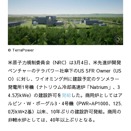
© TerraPower
米原子力規制委員会（
NRC
）は
3
月
4
日、米先進炉開発
ベンチャーのテラパワー社傘下の
US SFR Owner
（
US
O
）に対し、ワイオミング州に建設予定のケンメラー
発電所
1
号機（ナトリウム冷却高速炉「
Na
trium
」、3
4.5万
kWe
）の建設許可を
発給
した。商用炉としてはア
ルビン・
W
・ボーグル
3
・
4
号機（
PWR=
AP1000
、
125.
0
万
kW
×
2
基）以来、
10
年ぶりの建設許可発給。商用の
非軽水炉としては、
40
年以上ぶりとなる。