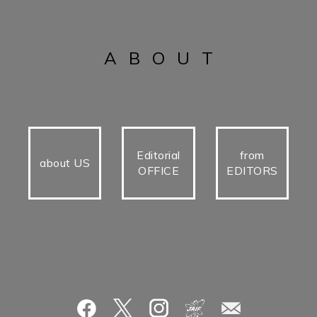
ABOUT
Editorial
from
about US
OFFICE
EDITORS