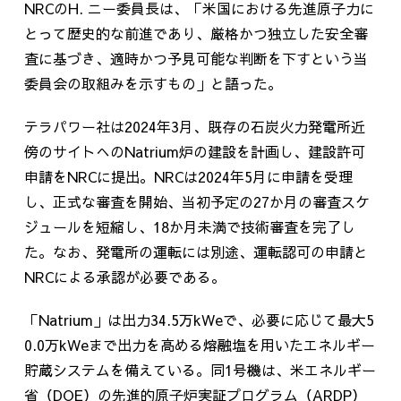
NRCのH. ニー委員長は、「米国における先進原子力に
とって歴史的な前進であり、厳格かつ独立した安全審
査に基づき、適時かつ予見可能な判断を下すという当
委員会の取組みを示すもの」と語った。
テラパワー社は
2024
年
3
月、既存の石炭火力発電所近
傍のサイトへの
Natrium
炉の建設を計画し、建設許可
申請を
NRC
に提出。
NRC
は
2024
年
5
月に申請を受理
し、正式な審査を開始、当初予定の
27
か月の審査スケ
ジュールを短縮し、
18
か月未満で技術審査を完了し
た。なお、発電所の運転には別途、運転認可の申請と
NRC
による承認が必要である。
「
Natrium
」は出力
34.5
万
kWe
で、必要に応じて最大
5
0.0
万
kWe
まで出力を高める熔融塩を用いたエネルギー
貯蔵システムを備えている。同
1
号機は、米エネルギー
省（
DOE
）の先進的原子炉実証プログラム（
ARDP
）