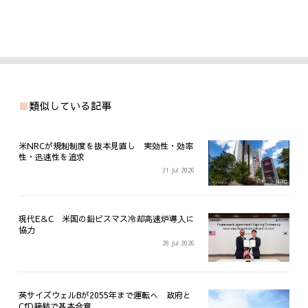
類似している記事
米NRCが規制制度を抜本見直し 実効性・効率
性・迅速性を追求
31 Jul 2026
現代E＆C 米国の鉛ビスマス冷却高速炉導入に
協力
28 Jul 2026
英サイズウェルBが2055年まで運転へ 政府と
CfD締結で基本合意