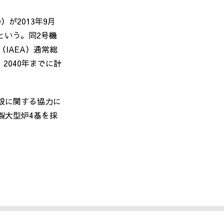
D
）が
2013
年
9
月
という。同
2
号機
（
IAEA
）通常総
、
2040
年までに計
設に関する協力に
製大型炉
4
基を採