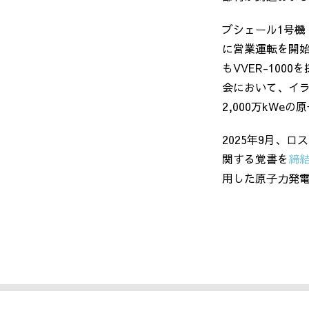
ブシェール
1
号機
に営業運転を開
も
VVER-1000
を
会において、イ
2,000
万
kWe
の原
2025年
9
月、ロス
関する覚書を
締
用した原子力発