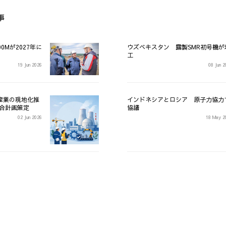
事
0Mが2027年に
ウズベキスタン 露製SMR初号機が
工
19 Jun 2026
08 Jun 
産業の現地化推
インドネシアとロシア 原子力協力
総合計画策定
協議
02 Jun 2026
18 May 2