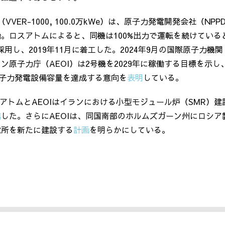
（
VVER-1000, 100.0
万
kWe
）は、原子力発電開発会社（
NPP
始。ロスアトムによると、同機は
100%
出力で運転を続けている
採用し、
2019
年
11
月に着工した。
2024
年
9
月の国際原子力機関
ラン原子力庁（
AEOI
）は
2
号機を
2029
年に稼働する目標を示し
子力発電設備容量を達成する意向を
表明
している。
アトムと
AEOI
はイランにおける小型モジュール炉（
SMR
）建
結
した。さらに
AEOI
は、同国南部のホルムズガーン州にロシア
電所を新たに建設する
計画
を明らかにしている。