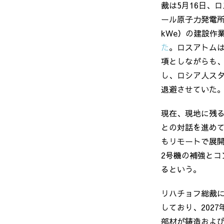
裁は
5
月
16
日、ロ
ール原子力発電
kWe
）の建設作
た
。ロスアトム
項としながらも
し、ロシア人ス
退避させていた
現在、現地に残
との対話を進め
もリモートで展
2
号機の補強とコ
るという。
リハチョフ総裁
しており、
2027
部材が鋳造およ