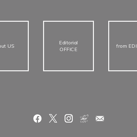
Editorial
out US
from ED
OFFICE