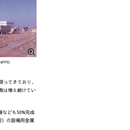
PPD
戻ってきており、
数は増え続けてい
器なども
50%
完成
用）の設備用金属