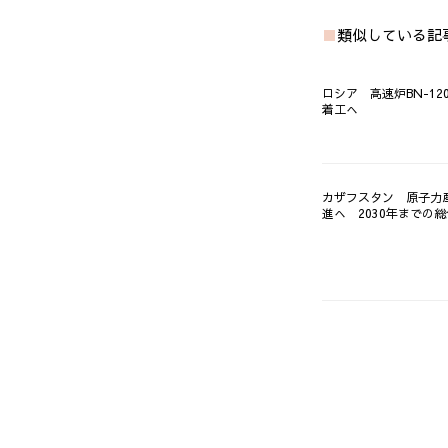
類似している記
ロシア 高速炉BN-120
着工へ
カザフスタン 原子力
進へ 2030年までの