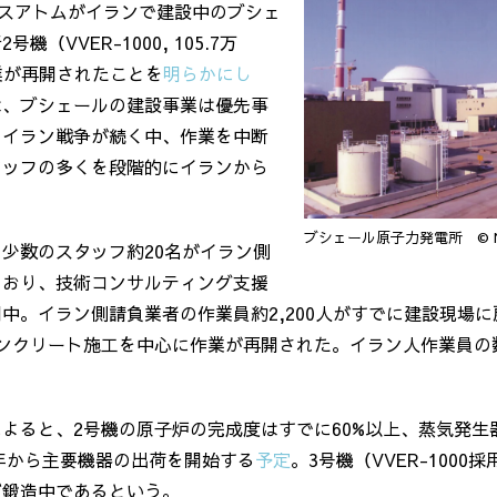
スアトムがイランで建設中のブシェ
所
2
号機（
VVER-1000, 105.7
万
業が再開されたことを
明らかにし
は、ブシェールの建設事業は優先事
、イラン戦争が続く中、作業を中断
タッフの多くを段階的にイランから
。
ブシェール原子力発電所 © N
る少数のスタッフ約
20
名がイラン側
ており、技術コンサルティング支援
開中。イラン側請負業者の作業員約
2,200
人がすでに建設現場に
ンクリート施工を中心に作業が再開された。イラン人作業員の
によると、
2
号機の原子炉の完成度はすでに
60%
以上、蒸気発生
年から主要機器の出荷を開始する
予定
。
3
号機（
VVER-1000
採
び鍛造中であるという。