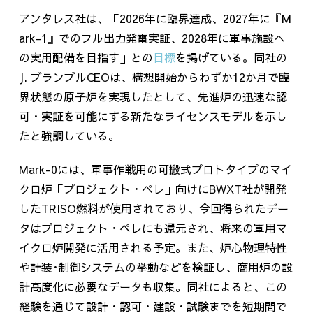
アンタレス社は、「
2026
年に臨界達成、
2027
年に『
M
ark-1
』でのフル出力発電実証、
2028
年に軍事施設へ
の実用配備を目指す」との
目標
を掲げている。同社の
J.
ブランブル
CEO
は、構想開始からわずか
12
か月で臨
界状態の原子炉を実現したとして、先進炉の迅速な認
可・実証を可能にする新たなライセンスモデルを示し
たと強調している。
Mark-0には、軍事作戦用の可搬式プロトタイプのマイ
クロ炉「プロジェクト・ペレ」向けに
BWXT
社が開発
した
TRISO
燃料が使用されており、今回得られたデー
タはプロジェクト・ペレにも還元され、将来の軍用マ
イクロ炉開発に活用される予定。また、炉心物理特性
や計装･制御システムの挙動などを検証し、商用炉の設
計高度化に必要なデータも収集。同社によると、この
経験を通じて設計・認可・建設・試験までを短期間で