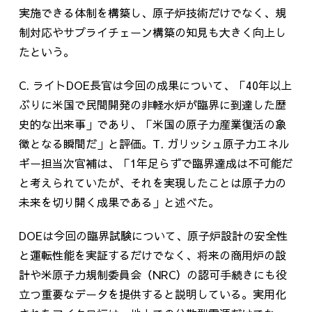
実施できる体制を構築し、原子炉技術だけでなく、規
制対応やサプライチェーン構築の知見も大きく向上し
たという。
C. ライト
DOE
長官は今回の成果について、「
40
年以上
ぶりに米国で民間開発の非軽水炉が臨界に到達した歴
史的な出来事」であり、「米国の原子力産業復活の象
徴となる瞬間だ」と評価。
T.
ガリッシュ原子力エネル
ギー担当次官補は、「
1
年足らずで臨界達成は不可能だ
と考えられていたが、それを実現したことは原子力の
未来を切り開く成果である」と述べた。
DOEは今回の臨界試験について、原子炉設計の安全性
と運転性能を実証するだけでなく、将来の商用炉の設
計や米原子力規制委員会（
NRC
）の認可手続きにも役
立つ重要なデータを提供すると説明している。実用化