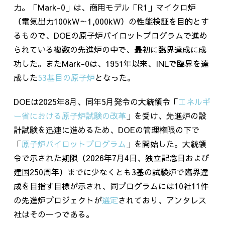
力。「
Mark-0
」は、商用モデル「
R1
」マイクロ炉
（電気出力
100kW
～
1,000kW
）の性能検証を目的とす
るもので、
DOE
の原子炉パイロットプログラムで進め
られている複数の先進炉の中で、最初に臨界達成に成
功した。また
Mark-0
は、
1951
年以来、
INL
で臨界を達
成した
53基目の原子炉
となった。
DOEは
2025
年
8
月、同年
5
月発令の大統領令「
エネルギ
ー省における原子炉試験の改革
」を受け、先進炉の設
計試験を迅速に進めるため、
DOE
の管理権限の下で
「
原子炉パイロットプログラム
」を開始した。大統領
令で示された期限（
2026
年
7
月
4
日、独立記念日および
建国
250
周年）までに少なくとも
3
基の試験炉で臨界達
成を目指す目標が示され、同プログラムには
10
社
11
件
の先進炉プロジェクトが
選定
されており、アンタレス
社はその一つである。