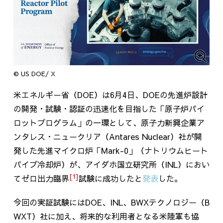
© US DOE/ X
米エネルギー省（
DOE
）は
6
月
4
日、
DOE
の先進炉設計
の開発・試験・認証の迅速化を目指した「原子炉パイ
ロットプログラム」の一環として、原子力新興企業ア
ンタレス・ニュークリア（
Antares Nuclear
）社が開
発した先進マイクロ炉「
Mark-0
」（ナトリウムヒート
パイプ冷却炉）が、アイダホ国立研究所（
INL
）におい
[1]
てゼロ出力臨界
試験に成功したと
発表
した。
今回の実証試験には
DOE
、
INL
、
BWX
テクノロジー（
B
WXT
）社に加え、将来的な利用者となる米陸軍も協