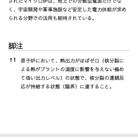
されたマイクロ炉は、地上での分散型電源だけでな
く、宇宙開発や軍事施設など安定した電力供給が求め
られる分野での活用も期待されている。
脚注
脚注
↑
1
原子炉において、熱出力がほぼゼロ（核分裂に
よる熱がプラントの温度に影響を与えない極め
て低い出力レベル）の状態で、核分裂の連鎖反
応が持続する状態（臨界）に達すること。