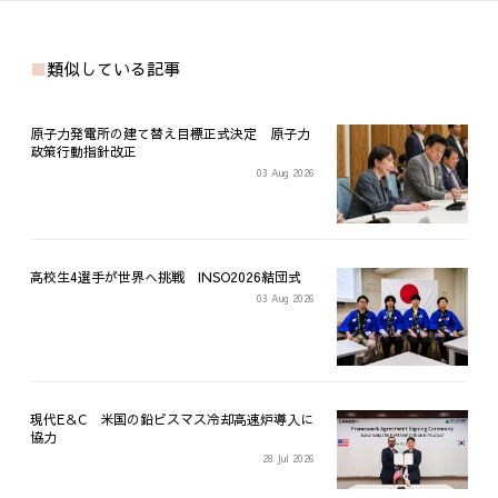
類似している記事
原子力発電所の建て替え目標正式決定 原子力
政策行動指針改正
03 Aug 2026
高校生4選手が世界へ挑戦 INSO2026結団式
03 Aug 2026
現代E＆C 米国の鉛ビスマス冷却高速炉導入に
協力
28 Jul 2026