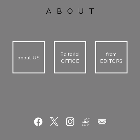
ABOUT
Editorial
from
about US
OFFICE
EDITORS