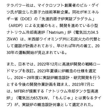
テラパワー社は、マイクロソフト創業者のビル・ゲイ
ツ氏が設立した原子力技術革新企業。同社が米エネル
ギー省（DOE）の「先進的原子炉実証プラグラム」
（ARDP）による支援のもと、開発を進めている小型
ナトリウム冷却高速炉「Natrium」炉（電気出力34.5
万kW）は、米西部ワイオミング州に石炭火力の代替と
して建設が計画されており、早ければ年内の着工、20
30年の運転開始が見込まれている。
また、日本では、2022年12月に高速炉開発の戦略ロー
ドマップを改訂。2023年夏頃に炉概念の仕様を選定
し、2024～28年度に実証炉概念設計・研究開発を行う
とする今後の開発作業計画を踏まえ、2023年7月に
は、MFBRが提案する「ナトリウム冷却タンク型高速
炉」（電気出力65万kW、「もんじゅ」とは異なるタイ
プ）が、実証炉の概念設計対象として選定された。