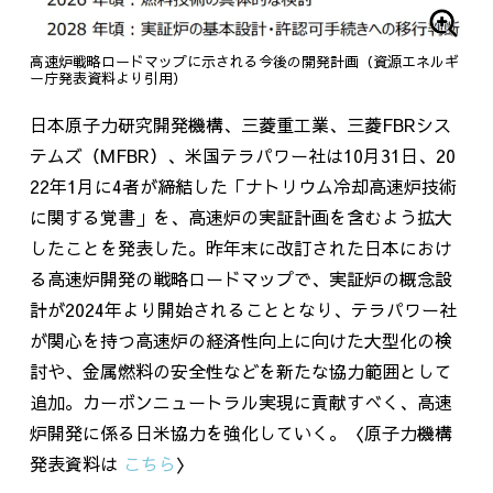
高速炉戦略ロードマップに示される今後の開発計画（資源エネルギ
ー庁発表資料より引用）
日本原子力研究開発機構、三菱重工業、三菱FBRシス
テムズ（MFBR）、米国テラパワー社は10月31日、20
22年1月に4者が締結した「ナトリウム冷却高速炉技術
に関する覚書」を、高速炉の実証計画を含むよう拡大
したことを発表した。昨年末に改訂された日本におけ
る高速炉開発の戦略ロードマップで、実証炉の概念設
計が2024年より開始されることとなり、テラパワー社
が関心を持つ高速炉の経済性向上に向けた大型化の検
討や、金属燃料の安全性などを新たな協力範囲として
追加。カーボンニュートラル実現に貢献すべく、高速
炉開発に係る日米協力を強化していく。〈原子力機構
発表資料は
こちら
〉