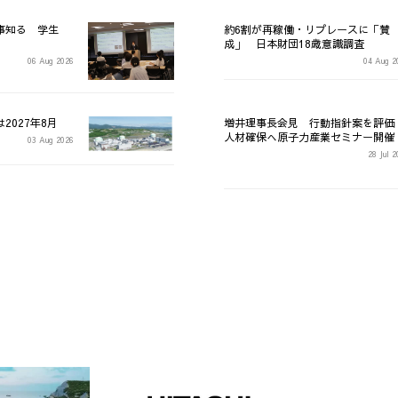
事知る 学生
約6割が再稼働・リプレースに「賛
成」 日本財団18歳意識調査
06 Aug 2026
04 Aug 2
2027年8月
増井理事長会見 行動指針案を評
人材確保へ原子力産業セミナー開催
03 Aug 2026
28 Jul 