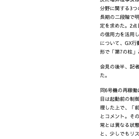
分野に関する
3
つ
長期の二段階で
定を求めた。
2
点
の信用力を活用
について、
GX
行
形で「第
7
の柱」
会見の後半、記
た。
同
6
号機の再稼働
目は起動前の制
理した上で、「
とコメント。そ
常とは異なる状
と、少しでもリ