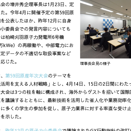
協会の増井秀企理事長は
1
月
23
日、定
った。今年
4
月に開催予定の第
59
回原
細を公表したほか、昨年
12
月に自身
力小委員会での発言内容についても
では柏崎刈羽原子力発電所
6
号機
万
kWe
）の再稼働や、中部電力にお
策定データの不適切な取扱事案など
も応じた。
理事長会見の様子
は、
第
59
回原産年次大会
のテーマを
限活用を支える人材戦略」とし、
4
月
14
日、
15
日の
2
日間にわた
の大会は
3
つの柱を軸に構成され、海外からゲストを招いて国際
題を議論するとともに、最新技術を活用した省人化や業務効率
らに多くの学生の参加を促し、原子力業界に対する率直な受け
針を示した。
は、
昨年
12
月の原子力小委員会
で議論された
GX
行動指針の改訂