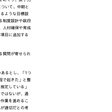
について、中期と
てるような目標設
る制度設計や政府
、人材確保や育成
要項目に追加する
る質問が寄せられ
つあるとし、「
1
つ
程で起きた」と整
と推定している」
のではないが、通
で作業を進めるこ
応が適切だとの考