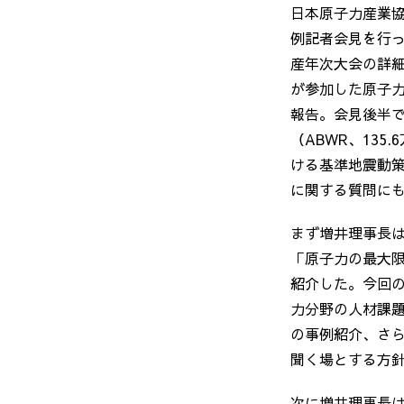
日本原子力産業
例記者会見を行
産年次大会の詳
が参加した原子
報告。会見後半
（
ABWR
、
135.6
ける基準地震動
に関する質問に
まず増井理事長
「原子力の最大
紹介した。今回
力分野の人材課
の事例紹介、さ
聞く場とする方
次に増井理事長