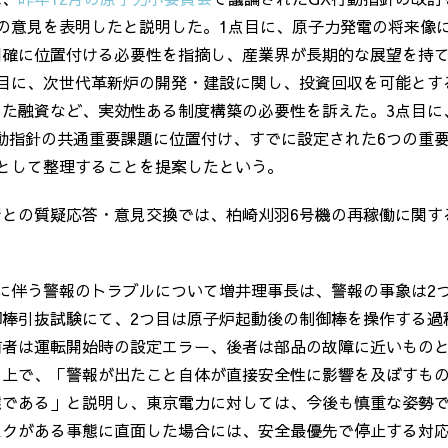
の意見を表明したと説明した。
1
点目に、原子力発電の将来像
明確に位置付ける必要性を指摘し、産業界が長期的な展望を持
目に、次世代革新炉の開発・建設に関し、投資回収を可能とす
した融資など、実効性ある制度構築の必要性を訴えた。
3
点目に
動指針の共通重要課題に位置付け、すでに設定された
6
つの重
として整理することを提案したという。
者との質疑応答・意見交換では、柏崎刈羽
6
号機の再稼働に関す
に伴う警報のトラブルについて増井理事長は、警報の事象は
2
御棒引抜試験にて、
2
つ目は原子炉起動後の制御棒を操作する過
前者は運転開始時の設定エラー、後者は部品の故障に近いもの
の上で、「警報が出たこと自体が直接安全性に影響を及ぼすも
態である」と説明し、東京電力に対しては、今後も慎重な姿勢
スクがある事態に直面した場合には、安全最優先で停止する対