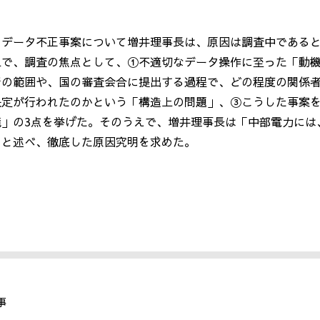
のデータ不正事案について増井理事長は、原因は調査中である
上で、調査の焦点として、①不適切なデータ操作に至った「動
者の範囲や、国の審査会合に提出する過程で、どの程度の関係
決定が行われたのかという「構造上の問題」、③こうした事案
境」の
3
点を挙げた。そのうえで、増井理事長は「中部電力には
」と述べ、徹底した原因究明を求めた。
事