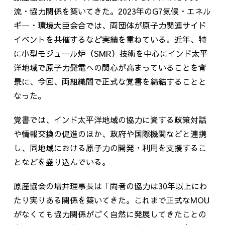
流・協力関係を築いてきた。
2023
年の
G7
気候・エネル
ギー・環境大臣会合では、両団体が原子力関連サイド
イベントを共催するなど実績を重ねている。近年、特
に小型モジュール炉（
SMR
）技術を中心にインド太平
洋地域で原子力発電への関心が高まっていることを背
景に、今回、両組織間で正式な覚書を締結することと
なった。
覚書では、インド太平洋地域の協力に資する政策対話
や情報交換の促進のほか、政府や国際機関などと連携
し、同地域における原子力の開発・利用を支援するこ
となどを盛り込んでいる。
原産協会の増井理事長は「両者の協力は
30
年以上にわ
たり実りある関係を築いてきた。これまで正式な
MOU
がなくても協力関係がごく自然に発展してきたことの