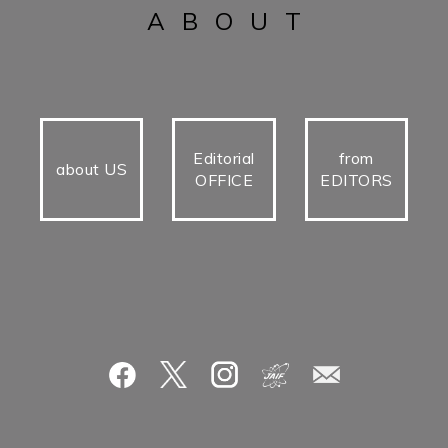
ABOUT
Editorial
from
about US
OFFICE
EDITORS