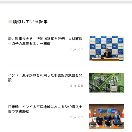
類似している記事
増井理事長会見 行動指針案を評価 人材確保
へ原子力産業セミナー開催
28 Jul 2026
インド 原子炉熱を利用した水素製造施設を開
設
13 Jul 2026
日米韓 インド太平洋地域におけるSMR導入支
援で覚書締結
10 Jul 2026