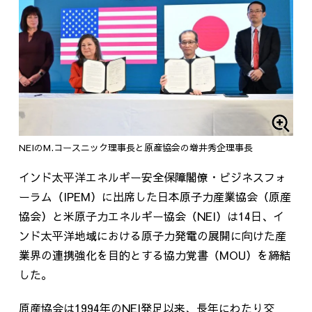
NEIのM.コースニック理事長と原産協会の増井秀企理事長
インド太平洋エネルギー安全保障閣僚・ビジネスフォ
ーラム（
IPEM
）に出席した日本原子力産業協会（原産
協会）と米原子力エネルギー協会（
NEI
）は
14
日、イ
ンド太平洋地域における原子力発電の展開に向けた産
業界の連携強化を目的とする協力覚書（
MOU
）を締結
した。
原産協会は
1994
年の
NEI
発足以来、長年にわたり交