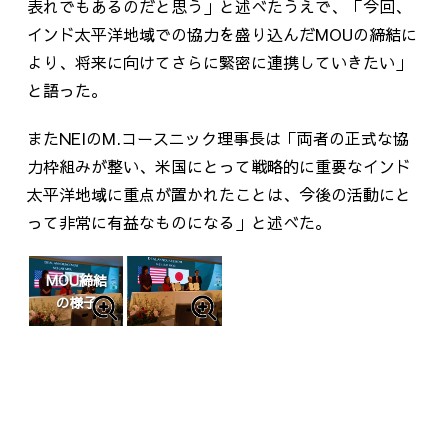
表れでもあるのだと思う」と述べたうえで、「今回、
インド太平洋地域での協力を盛り込んだ
MOU
の締結に
より、将来に向けてさらに緊密に連携していきたい」
と語った。
また
NEI
の
M.コースニック理事長
は「両者の正式な協
力枠組みが整い、米国にとって戦略的に重要なインド
太平洋地域に重点が置かれたことは、今後の活動にと
って非常に有益なものになる」と述べた。
MOU締結
の様子