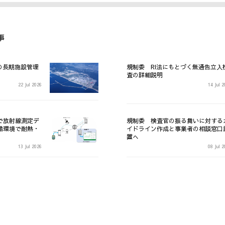
事
規制委 RI法にもとづく無通告立入
査の詳細説明
22 Jul 2026
14 Jul 
で放射線測定デ
規制委 検査官の振る舞いに対する
酷環境で耐熱・
イドライン作成と事業者の相談窓口
置へ
13 Jul 2026
08 Jul 