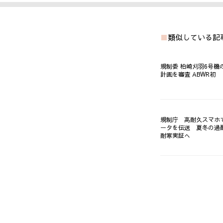
類似している記
規制委 柏崎刈羽6号機の長期施設管理
計画を審査 ABWR初
規制庁 高耐久スマホ
ータを伝送 夏冬の過
耐寒実証へ