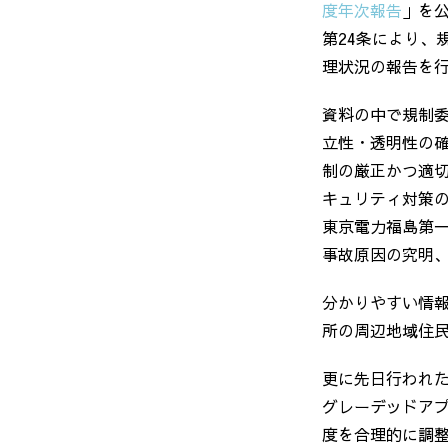
度年次報告
」を
第24条により、
理状況の報告を
資料の中で規制
立性・透明性の
制の厳正かつ適
キュリティ対策
東京電力福島第
事故原因の究明
分かりやすい情
所の周辺地域住
更に先日行われた
グレーデッドア
度を合理的に調