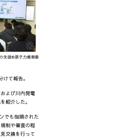
の生徒©原子力規制委
分けて報告。
所および川内発電
話を紹介した。
ンでも指摘された
、規制や審査の程
意見交換を行って