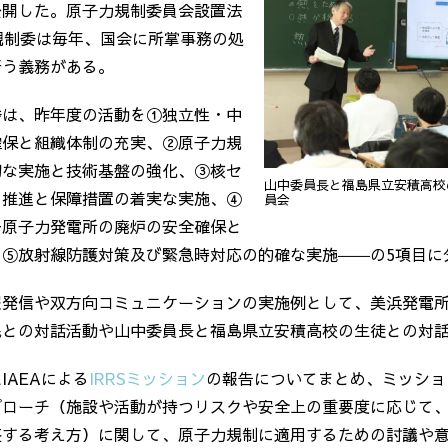
公開した。原子力規制委員会設置法
規制委は毎年、国会に所掌事務の処
行う義務がある。
委は、昨年度の活動を①独立性・中
確保と組織体制の充実、②原子力規
切な実施と技術基盤の強化、③核セ
山中委員長と福島県立安積高校
の推進と保障措置の着実な実施、④
員会
一原子力発電所の廃炉の安全確保と
、⑤放射線防護対策及び緊急時対応の的確な実施――の5項目に
報発信や双方向コミュニケーションの実施例として、美浜発電
民との対話活動や山中委員長と福島県立安積高校の生徒との対
IAEAによる
IRRSミッション
の報告についてまとめ、ミッショ
プローチ（施設や活動が持つリスクや安全上の重要度に応じて
整する考え方）に関して、原子力規制に適用するための討議や