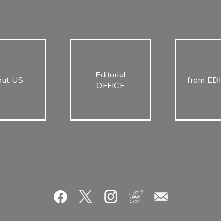
Editorial
out US
from ED
OFFICE