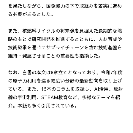
を果たしながら、国際協力の下で取組みを着実に進め
る必要があるとした。
また、核燃料サイクルの将来像を見据えた長期的な戦
略のもとで研究開発を推進するとともに、人材育成や
技術継承を通じてサプライチェーンを含む技術基盤を
維持・発展させることの重要性も指摘した。
なお、白書の本文は
9
章立てとなっており、令和
7
年度
の原子力利用を巡る幅広い分野の最新動向を取り上げ
ている。また、
15
本のコラムを収録し、
AI
活用、放射
線の宇宙利用、
STEAM
教育など、多様なテーマを紹
介。本紙も多く引用されている。