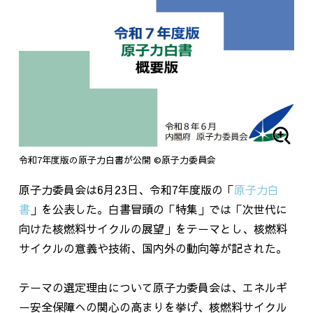
令和7年度版の原子力白書が公開 ©原子力委員会
原子力委員会は
6
月
23
日、令和
7
年度版の「
原子力白
書
」を公表した。白書冒頭の「特集」では「次世代に
向けた核燃料サイクルの展望」をテーマとし、核燃料
サイクルの意義や技術、国内外の動向等が記された。
テーマの選定理由について原子力委員会は、エネルギ
ー安全保障への関心の高まりを挙げ、核燃料サイクル