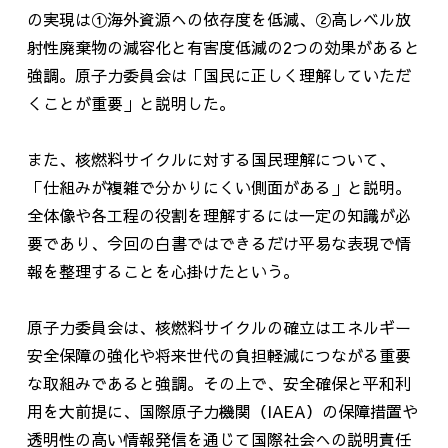
の実現は①海外資源への依存度を低減、②高レベル放
射性廃棄物の減容化と有害度低減の
2
つの効果があると
強調。原子力委員会は「国民に正しく理解していただ
くことが重要」と説明した。
また、核燃料サイクルに対する国民理解について、
「仕組みが複雑で分かりにくい側面がある」と説明。
全体像や各工程の役割を理解するには一定の知識が必
要であり、今回の白書ではできるだけ平易な表現で情
報を整理することを心掛けたという。
原子力委員会は、核燃料サイクルの確立はエネルギー
安全保障の強化や将来世代の負担軽減につながる重要
な取組みであると強調。その上で、安全確保と平和利
用を大前提に、国際原子力機関（
IAEA
）の保障措置や
透明性の高い情報発信を通じて国際社会への説明責任