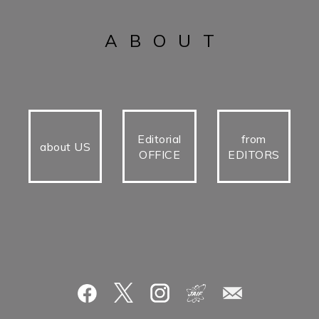
ABOUT
Editorial
from
about US
OFFICE
EDITORS