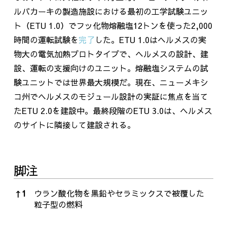
ルバカーキの製造施設における最初の工学試験ユニッ
ト（
ETU 1.0
）でフッ化物熔融塩
12
トンを使った
2,000
時間の運転試験を
完了
した。
ETU 1.0
はヘルメスの実
物大の電気加熱プロトタイプで、ヘルメスの設計、建
設、運転の支援向けのユニット。熔融塩システムの試
験ユニットでは世界最大規模だ。現在、ニューメキシ
コ州でヘルメスのモジュール設計の実証に焦点を当て
た
ETU 2.0
を建設中。最終段階の
ETU 3.0
は、ヘルメス
のサイトに隣接して建設される。
脚注
脚注
↑
1
ウラン酸化物を黒鉛やセラミックスで被覆した
粒子型の燃料