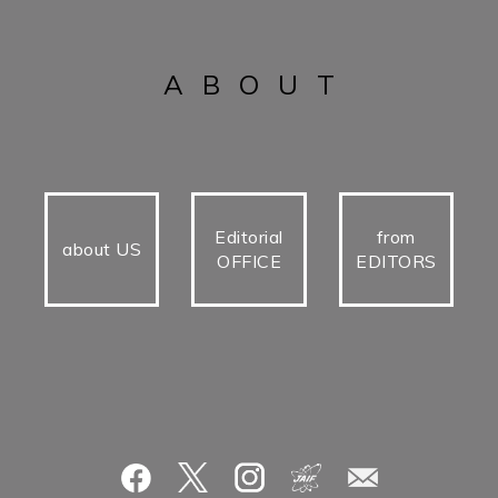
ABOUT
Editorial
from
about US
OFFICE
EDITORS