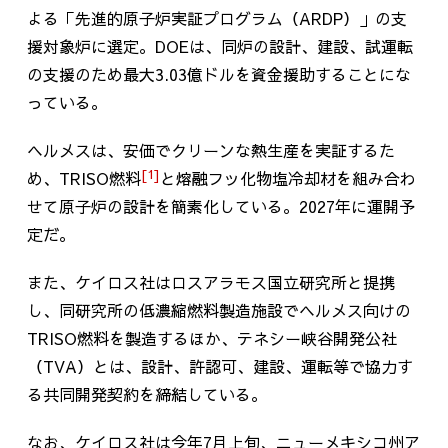
よる「先進的原子炉実証プログラム（
ARDP
）」の支
援対象炉に選定。
DOE
は、同炉の設計、建設、試運転
の支援のため最大
3.03
億ドルを資金援助することにな
っている。
ヘルメスは、安価でクリーンな熱生産を実証するた
[1]
め、
TRISO
燃料
と熔融フッ化物塩冷却材を組み合わ
せて原子炉の設計を簡素化している。
2027
年に運開予
定だ。
また、ケイロス社はロスアラモス国立研究所と提携
し、同研究所の低濃縮燃料製造施設でヘルメス向けの
TRISO
燃料を製造するほか、テネシー峡谷開発公社
（
TVA
）とは、設計、許認可、建設、運転等で協力す
る共同開発契約を締結している。
なお、ケイロス社は今年
7
月上旬、ニューメキシコ州ア