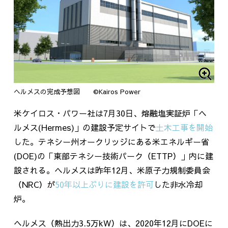
ヘルメスの完成予想図 ©Kairos Power
米ケイロス・パワー社は
7
月
30
日、熔融塩実証炉「ヘ
ルメス
(Hermes)
」の建設予定サイトで
土木工事を開始
した。テネシー州オークリッジにある米エネルギー省
(DOE)
の「東部テネシー技術パーク（
ETTP
）」内に建
設される。ヘルメスは昨年
12
月、米原子力規制委員会
（
NRC
）が
50年以上ぶりに建設を許可
した非水冷却
炉。
ヘルメス（熱出力
3.5
万
kW
）は、2020年
12
月にDOEに