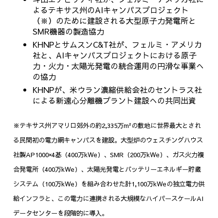
よる
テキサス州のAIキャンパスプロジェクト
（※）のために建設される大型原子力発電所と
SMR
機器の製造協力
KHNPとサムスンC&T社が、フェルミ・アメリカ
社と、
AI
キャンパスプロジェクトにおける原子
力・火力・太陽光発電の統合運用の円滑な事業へ
の協力
KHNPが、米ウラン濃縮供給会社のセントラス社
による新遠心分離機プラント建設への共同出資
※テキサス州アマリロ郊外の約2,335万m²の敷地に世界最大とされ
る民間初の電力網キャンパスを建設。大型炉のウェスチングハウス
社製AP1000×4基（400万kWe）、SMR（200万kWe）、ガス火力複
合発電所（400万kWe）、太陽光発電とバッテリーエネルギー貯蔵
システム（100万kWe）を組み合わせた計1,100万kWeの独立電力供
給インフラと、この電力に連携される大規模なハイパースケールAI
データセンターを段階的に導入。