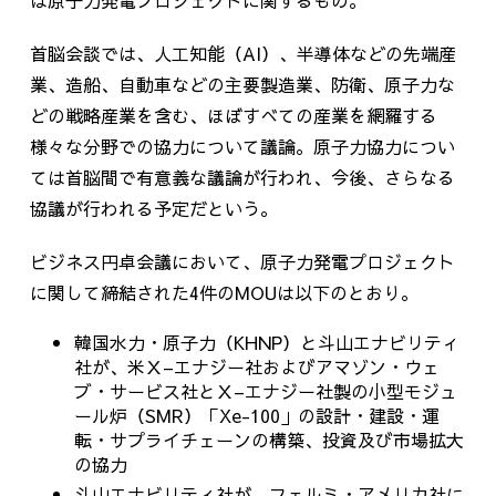
は原子力発電プロジェクトに関するもの。
首脳会談では、人工知能（AI）、半導体などの先端産
業、造船、自動車などの主要製造業、防衛、原子力な
どの戦略産業を含む、ほぼすべての産業を網羅する
様々な分野での協力について議論。原子力協力につい
ては首脳間で有意義な議論が行われ、今後、さらなる
協議が行われる予定だという。
ビジネス円卓会議において、原子力発電プロジェクト
に関して締結された
4
件の
MOU
は以下のとおり。
韓国水力・原子力（
KHNP
）と斗山エナビリティ
社が、米Ｘ
–
エナジー社およびアマゾン・ウェ
ブ・サービス社とＸ
–
エナジー社製の小型モジュ
ール炉（
SMR）
「
Xe-100
」の設計・建設・運
転・サプライチェーンの構築、投資及び市場拡大
の協力
斗山エナビリティ社が、フェルミ・アメリカ社に