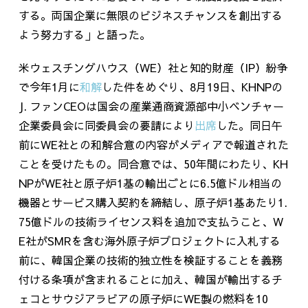
する。両国企業に無限のビジネスチャンスを創出する
よう努力する」と語った。
米ウェスチングハウス（
WE
）社と知的財産（IP）紛争
で今年1月に
和解
した件をめぐり、8月
19
日、
KHNP
の
J. ファンCEOは国会の産業通商資源部中小ベンチャー
企業委員会に同委員会の要請により
出席
した。同日午
前に
WE
社との和解合意の内容がメディアで報道された
ことを受けたもの。同合意では、
50
年間にわたり、
KH
NP
がWE社と原子炉1基の輸出ごとに6.5億ドル相当の
機器とサービス購入契約を締結し、原子炉1基あたり1.
75億ドルの技術ライセンス料を追加で支払うこと、W
E社がSMRを含む海外原子炉プロジェクトに入札する
前に、韓国企業の技術的独立性を検証することを義務
付ける条項が含まれることに加え、韓国が輸出するチ
ェコとサウジアラビアの原子炉にWE製の燃料を10