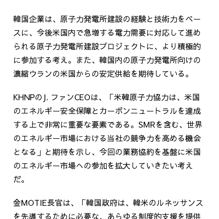
韓国企業は、原子力発電所建設の経験と技術力をベー
スに、今後米国内で急増する電力需要に対応して進め
られる原子力発電所建設プロジェクトに、より積極的
に参加する考え。また、韓国内の原子力発電所向けの
濃縮ウランの米国からの安定供給を期待している。
KHNPの
J.
ファン
CEO
は、「米韓原子力協力は、米国
のエネルギー安全保障とカーボンニュートラルを達成
する上で非常に重要な要素である。
SMR
を含む、世界
のエネルギー市場における当社の競争力を高める機会
となる」と期待を示し、今回の業務協約を基盤に米国
のエネルギー市場への参加を拡大していきたい考え
だ。
金
MOTIE
長官は、「韓国政府は、韓米のルネッサンス
を先導するために必要な、あらゆる制度的支援を提供