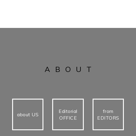
ABOUT
Editorial
from
about US
OFFICE
EDITORS