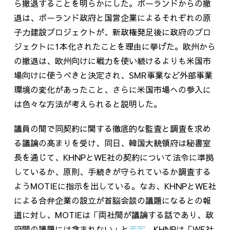
ら撤退することを明らかにした。ポーランドからの撤
退は、ポーランド政府と国営企業によるそれぞれの原
子力建設プロジェクトが、新政権発足後に政府のプロ
ジェクトに1本化されたことを理由に挙げた。欧州から
の撤退は、欧州向けに戦力を使い続けるよりも米国市
場向けに使うべきと決定され、SMR事業など外部事業
環境の変化があったこと、さらに米国市場への参入に
は色々な方法が考えられると説明した。
議員の間で同契約に関する徹底的な監査と調査を求め
る議論の高まりを受け、同日、韓国大統領府は秘書室
長を通じて、KHNPとWE社の契約について法令に準拠
しているか、原則、手続きが守られているか調査する
ようMOTIEに指示を出している。なお、KHNPとWE社
による合弁企業の設立が首脳会談の議題になるとの報
道に対し、MOTIEは「両社間が議論する話であり、政
府間の議題には含まれない」と
否定
。KHNPは「WE社