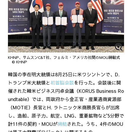
KHNP、サムスンC&T社、フェルミ・アメリカ社間のMOU締結式
© KHNP
韓国の李在明大統領は
8
月
25
日に米ワシントンで、
D.
トランプ米大統領と
初首脳会談
を行った。会談後に開
催された韓米ビジネス円卓会議（
KORUS Business Ro
undtable
）では、両政府から金正官・産業通商資源部
（
MOTIE
）長官と
H.
ラトニック米商務長官らが出席
し、造船、原子力、航空、
LNG
、重要鉱物など
5
分野で
計
11
件の契約・
MOU
が
締結
された。うち、4件の
MOU