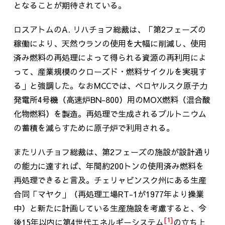
となることが期待されている。
ロスアトムの
A.
リハチョフ総裁は、「第2フェーズの
稼働により、天然ウランの使用を大幅に削減し、使用
済み燃料の再処理によって得られる資源の再利用によ
って、産業規模のクローズド・燃料サイクルを実現す
る」と強調した。なお
MCC
では、ベロヤルスク原子力
発電所
4
号機（高速炉
BN-800
）用の
MOX
燃料（混合酸
化物燃料）を製造。再処理で生成されるプルトニウム
の蓄積を減らすために原子炉で利用される。
またリハチョフ総裁は、第
2
フェーズの施設が設計通り
の能力に達すれば、年間約
200
トンの使用済み燃料を
再処理できると言及。チェリャビンスク州にある生産
合同「マヤク」（再処理工場
RT-1
が
1977
年より操業
中）と新たに計画している生産施設を考慮すると、今
[1]
後
15
年以内に第
4
世代エネルギーシステム
の立ち上