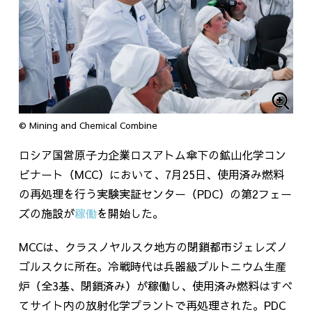
© Mining and Chemical Combine
ロシア国営原子力企業ロスアトム傘下の鉱山化学コン
ビナート（
MCC
）において、
7
月
25
日、使用済み燃料
の再処理を行う実験実証センター（
PDC
）の第
2
フェー
ズの施設が
稼働
を開始した。
MCCは、クラスノヤルスク地方の閉鎖都市ジェレズノ
ゴルスクに所在。冷戦時代は兵器級プルトニウム生産
炉（全
3
基、閉鎖済み）が稼働し、使用済み燃料はすべ
てサイト内の放射化学プラントで再処理された。
PDC