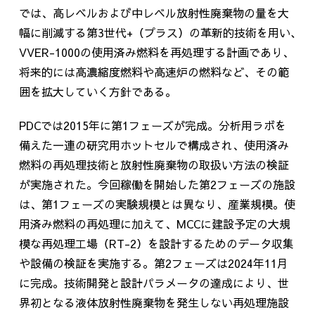
では、高レベルおよび中レベル放射性廃棄物の量を大
幅に削減する
第3世代+（プラス）
の革新的技術を用い､
VVER-1000の使用済み燃料を再処理する計画であり、
将来的には高濃縮度燃料や高速炉の燃料など、その範
囲を拡大していく方針である。
PDCでは
2015
年に第
1
フェーズが完成。分析用ラボを
備えた一連の研究用ホットセルで構成され、使用済み
燃料の再処理技術と放射性廃棄物の取扱い方法の検証
が実施された。今回稼働を開始した第
2
フェーズの施設
は、第
1
フェーズの実験規模とは異なり、産業規模。使
用済み燃料の再処理に加えて、
MCC
に建設予定の大規
模な再処理工場（
RT-2
）を設計するためのデータ収集
や設備の検証を実施する。第
2
フェーズは
2024
年
11
月
に完成。技術開発と設計パラメータの達成により、世
界初となる液体放射性廃棄物を発生しない再処理施設