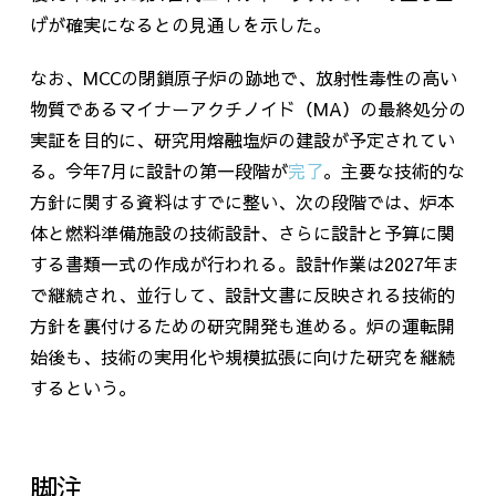
げが確実になるとの見通しを示した。
なお、
MCC
の閉鎖原子炉の跡地で、放射性毒性の高い
物質であるマイナーアクチノイド（
MA
）の最終処分の
実証を目的に、研究用熔融塩炉の建設が予定されてい
る。今年
7
月に設計の第一段階が
完了
。主要な技術的な
方針に関する資料はすでに整い、次の段階では、炉本
体と燃料準備施設の技術設計、さらに設計と予算に関
する書類一式の作成が行われる。設計作業は2027年ま
で継続され、並行して、設計文書に反映される技術的
方針を裏付けるための研究開発も進める。炉の運転開
始後も、技術の実用化や規模拡張に向けた研究を継続
するという。
脚注